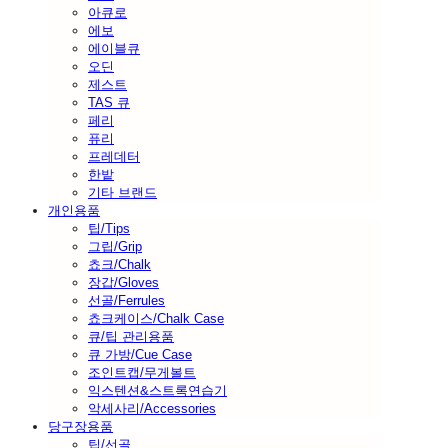
아큐로
에보
에이블큐
오딘
제스트
TAS 큐
페리
퓨리
프레데터
한밭
기타 브랜드
개인용품
팁/Tips
그립/Grip
쵸크/Chalk
장갑/Gloves
선골/Ferrules
쵸크케이스/Chalk Case
큐/팁 관리용품
큐 가방/Cue Case
조인트캡/무게볼트
익스텐션&스트록연습기
악세사리/Accessories
당구장용품
팁/선골