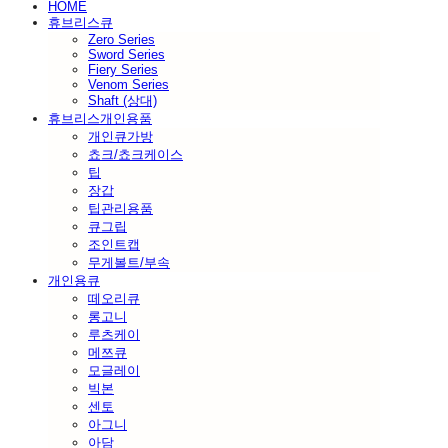
HOME
휴브리스큐
Zero Series
Sword Series
Fiery Series
Venom Series
Shaft (상대)
휴브리스개인용품
개인큐가방
쵸크/쵸크케이스
팁
장갑
팁관리용품
큐그립
조인트캡
무게볼트/부속
개인용큐
떼오리큐
롱고니
루츠케이
메쯔큐
모글레이
빅본
센토
아그니
아담