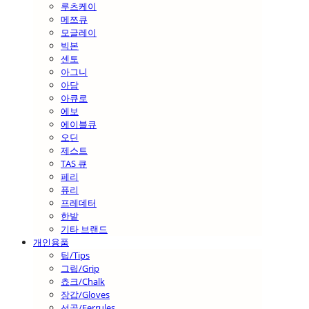
루츠케이
메쯔큐
모글레이
빅본
센토
아그니
아담
아큐로
에보
에이블큐
오딘
제스트
TAS 큐
페리
퓨리
프레데터
한밭
기타 브랜드
개인용품
팁/Tips
그립/Grip
쵸크/Chalk
장갑/Gloves
선골/Ferrules