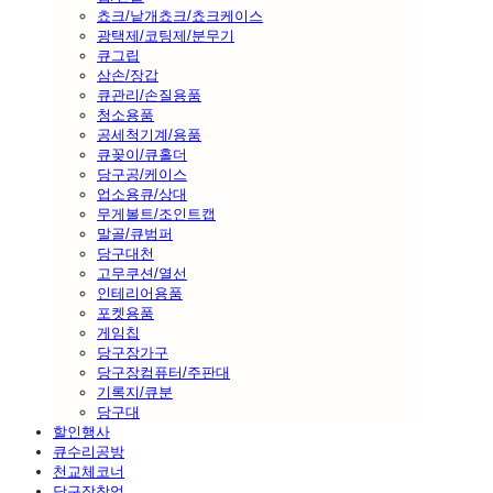
쵸크/낱개쵸크/쵸크케이스
광택제/코팅제/분무기
큐그립
삼손/장갑
큐관리/손질용품
청소용품
공세척기계/용품
큐꽂이/큐홀더
당구공/케이스
업소용큐/상대
무게볼트/조인트캡
말골/큐범퍼
당구대천
고무쿠션/열선
인테리어용품
포켓용품
게임칩
당구장가구
당구장컴퓨터/주판대
기록지/큐분
당구대
할인행사
큐수리공방
천교체코너
당구장창업