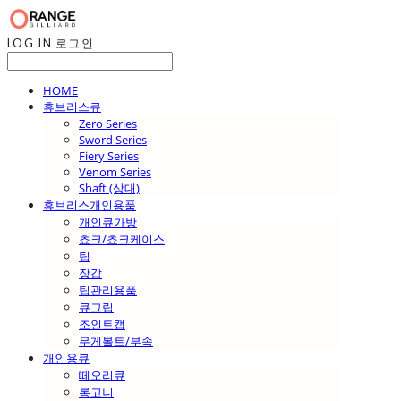
LOG IN
로그인
HOME
휴브리스큐
Zero Series
Sword Series
Fiery Series
Venom Series
Shaft (상대)
휴브리스개인용품
개인큐가방
쵸크/쵸크케이스
팁
장갑
팁관리용품
큐그립
조인트캡
무게볼트/부속
개인용큐
떼오리큐
롱고니