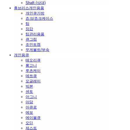
Shaft (상대)
휴브리스개인용품
개인큐가방
쵸크/쵸크케이스
팁
장갑
팁관리용품
큐그립
조인트캡
무게볼트/부속
개인용큐
떼오리큐
롱고니
루츠케이
메쯔큐
모글레이
빅본
센토
아그니
아담
아큐로
에보
에이블큐
오딘
제스트