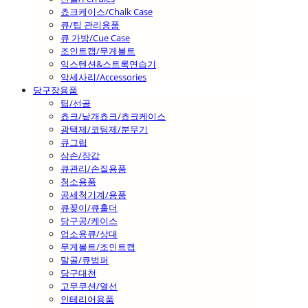
쵸크케이스/Chalk Case
큐/팁 관리용품
큐 가방/Cue Case
조인트캡/무게볼트
익스텐션&스트록연습기
악세사리/Accessories
당구장용품
팁/선골
쵸크/낱개쵸크/쵸크케이스
광택제/코팅제/분무기
큐그립
삼손/장갑
큐관리/손질용품
청소용품
공세척기계/용품
큐꽂이/큐홀더
당구공/케이스
업소용큐/상대
무게볼트/조인트캡
말골/큐범퍼
당구대천
고무쿠션/열선
인테리어용품