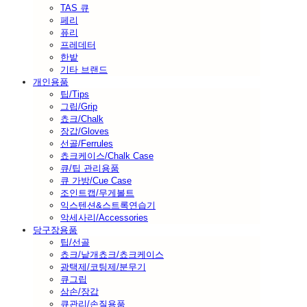
TAS 큐
페리
퓨리
프레데터
한밭
기타 브랜드
개인용품
팁/Tips
그립/Grip
쵸크/Chalk
장갑/Gloves
선골/Ferrules
쵸크케이스/Chalk Case
큐/팁 관리용품
큐 가방/Cue Case
조인트캡/무게볼트
익스텐션&스트록연습기
악세사리/Accessories
당구장용품
팁/선골
쵸크/낱개쵸크/쵸크케이스
광택제/코팅제/분무기
큐그립
삼손/장갑
큐관리/손질용품