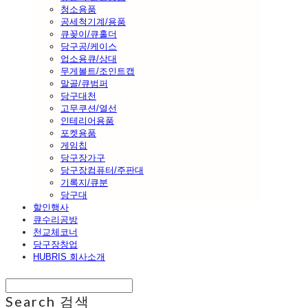
청소용품
공세척기계/용품
큐꽂이/큐홀더
당구공/케이스
업소용큐/상대
무게볼트/조인트캡
말골/큐범퍼
당구대천
고무쿠션/열선
인테리어용품
포켓용품
게임칩
당구장가구
당구장컴퓨터/주판대
기록지/큐분
당구대
할인행사
큐수리공방
천교체코너
당구장창업
HUBRIS 회사소개
Search
검색