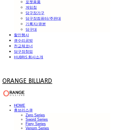
포켓용품
게임칩
당구장가구
당구장컴퓨터/주판대
기록지/큐분
당구대
할인행사
큐수리공방
천교체코너
당구장창업
HUBRIS 회사소개
ORANGE BILLIARD
HOME
휴브리스큐
Zero Series
Sword Series
Fiery Series
Venom Series