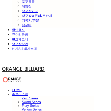
포켓용품
게임칩
당구장가구
당구장컴퓨터/주판대
기록지/큐분
당구대
할인행사
큐수리공방
천교체코너
당구장창업
HUBRIS 회사소개
ORANGE BILLIARD
HOME
휴브리스큐
Zero Series
Sword Series
Fiery Series
Venom Series