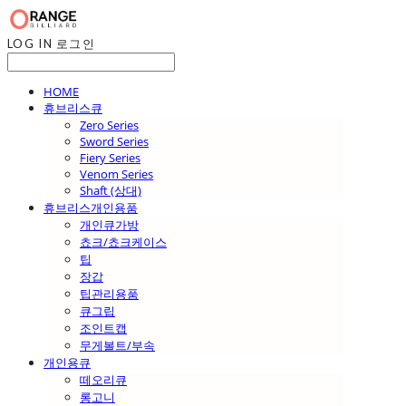
LOG IN
로그인
HOME
휴브리스큐
Zero Series
Sword Series
Fiery Series
Venom Series
Shaft (상대)
휴브리스개인용품
개인큐가방
쵸크/쵸크케이스
팁
장갑
팁관리용품
큐그립
조인트캡
무게볼트/부속
개인용큐
떼오리큐
롱고니