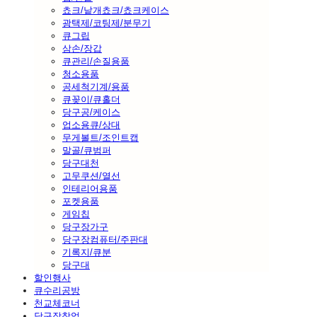
쵸크/낱개쵸크/쵸크케이스
광택제/코팅제/분무기
큐그립
삼손/장갑
큐관리/손질용품
청소용품
공세척기계/용품
큐꽂이/큐홀더
당구공/케이스
업소용큐/상대
무게볼트/조인트캡
말골/큐범퍼
당구대천
고무쿠션/열선
인테리어용품
포켓용품
게임칩
당구장가구
당구장컴퓨터/주판대
기록지/큐분
당구대
할인행사
큐수리공방
천교체코너
당구장창업