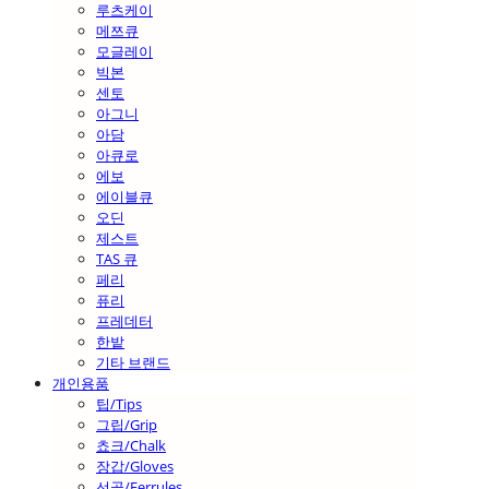
루츠케이
메쯔큐
모글레이
빅본
센토
아그니
아담
아큐로
에보
에이블큐
오딘
제스트
TAS 큐
페리
퓨리
프레데터
한밭
기타 브랜드
개인용품
팁/Tips
그립/Grip
쵸크/Chalk
장갑/Gloves
선골/Ferrules