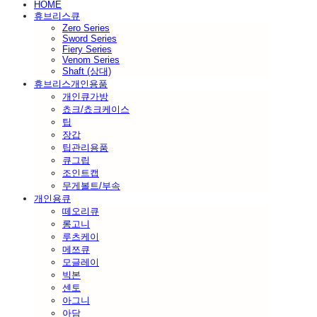
HOME
휴브리스큐
Zero Series
Sword Series
Fiery Series
Venom Series
Shaft (상대)
휴브리스개인용품
개인큐가방
쵸크/쵸크케이스
팁
장갑
팁관리용품
큐그립
조인트캡
무게볼트/부속
개인용큐
떼오리큐
롱고니
루츠케이
메쯔큐
모글레이
빅본
센토
아그니
아담