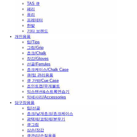
TAS 큐
페리
퓨리
프레데터
한밭
기타 브랜드
개인용품
팁/Tips
그립/Grip
쵸크/Chalk
장갑/Gloves
선골/Ferrules
쵸크케이스/Chalk Case
큐/팁 관리용품
큐 가방/Cue Case
조인트캡/무게볼트
익스텐션&스트록연습기
악세사리/Accessories
당구장용품
팁/선골
쵸크/낱개쵸크/쵸크케이스
광택제/코팅제/분무기
큐그립
삼손/장갑
큐관리/손질용품