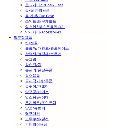
쵸크케이스/Chalk Case
큐/팁 관리용품
큐 가방/Cue Case
조인트캡/무게볼트
익스텐션&스트록연습기
악세사리/Accessories
당구장용품
팁/선골
쵸크/낱개쵸크/쵸크케이스
광택제/코팅제/분무기
큐그립
삼손/장갑
큐관리/손질용품
청소용품
공세척기계/용품
큐꽂이/큐홀더
당구공/케이스
업소용큐/상대
무게볼트/조인트캡
말골/큐범퍼
당구대천
고무쿠션/열선
인테리어용품