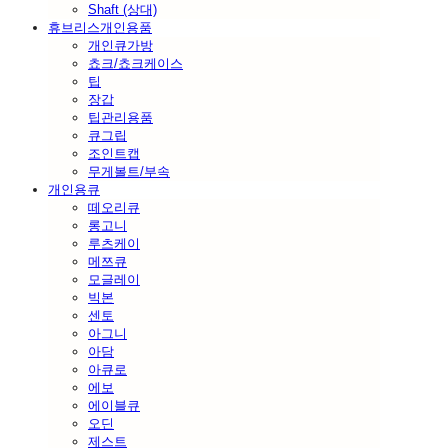
Shaft (상대)
휴브리스개인용품
개인큐가방
쵸크/쵸크케이스
팁
장갑
팁관리용품
큐그립
조인트캡
무게볼트/부속
개인용큐
떼오리큐
롱고니
루츠케이
메쯔큐
모글레이
빅본
센토
아그니
아담
아큐로
에보
에이블큐
오딘
제스트