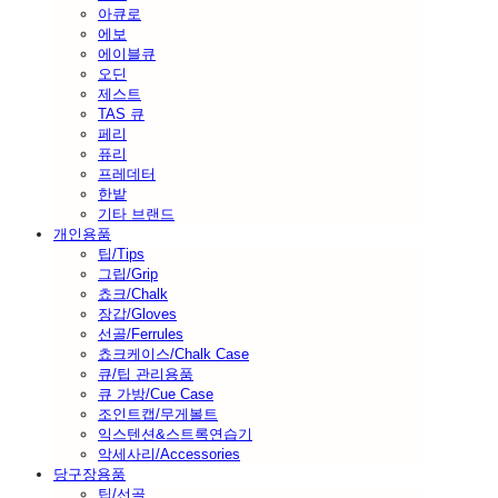
아큐로
에보
에이블큐
오딘
제스트
TAS 큐
페리
퓨리
프레데터
한밭
기타 브랜드
개인용품
팁/Tips
그립/Grip
쵸크/Chalk
장갑/Gloves
선골/Ferrules
쵸크케이스/Chalk Case
큐/팁 관리용품
큐 가방/Cue Case
조인트캡/무게볼트
익스텐션&스트록연습기
악세사리/Accessories
당구장용품
팁/선골