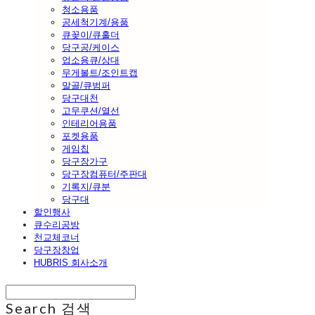
청소용품
공세척기계/용품
큐꽂이/큐홀더
당구공/케이스
업소용큐/상대
무게볼트/조인트캡
말골/큐범퍼
당구대천
고무쿠션/열선
인테리어용품
포켓용품
게임칩
당구장가구
당구장컴퓨터/주판대
기록지/큐분
당구대
할인행사
큐수리공방
천교체코너
당구장창업
HUBRIS 회사소개
Search
검색