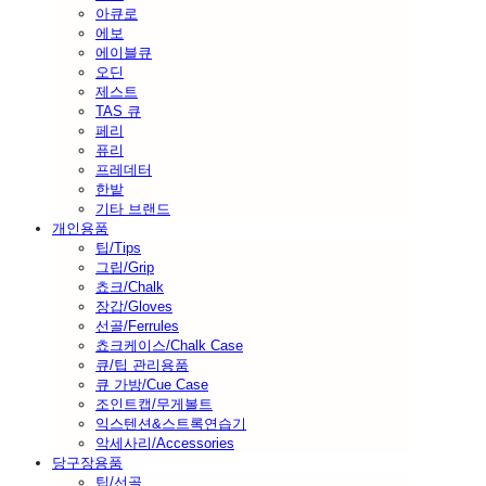
아큐로
에보
에이블큐
오딘
제스트
TAS 큐
페리
퓨리
프레데터
한밭
기타 브랜드
개인용품
팁/Tips
그립/Grip
쵸크/Chalk
장갑/Gloves
선골/Ferrules
쵸크케이스/Chalk Case
큐/팁 관리용품
큐 가방/Cue Case
조인트캡/무게볼트
익스텐션&스트록연습기
악세사리/Accessories
당구장용품
팁/선골