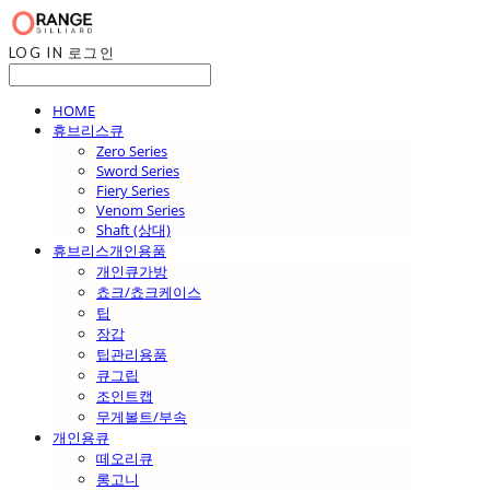
LOG IN
로그인
HOME
휴브리스큐
Zero Series
Sword Series
Fiery Series
Venom Series
Shaft (상대)
휴브리스개인용품
개인큐가방
쵸크/쵸크케이스
팁
장갑
팁관리용품
큐그립
조인트캡
무게볼트/부속
개인용큐
떼오리큐
롱고니