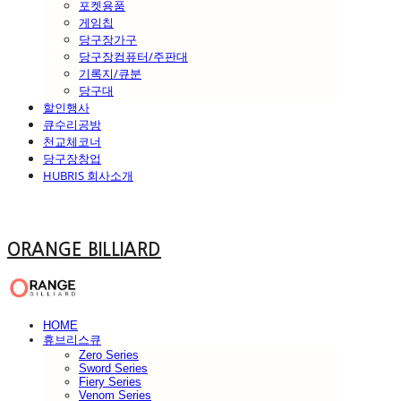
포켓용품
게임칩
당구장가구
당구장컴퓨터/주판대
기록지/큐분
당구대
할인행사
큐수리공방
천교체코너
당구장창업
HUBRIS 회사소개
ORANGE BILLIARD
HOME
휴브리스큐
Zero Series
Sword Series
Fiery Series
Venom Series