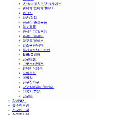
쵸크/낱개쵸크/쵸크케이스
광택제/코팅제/분무기
큐그립
삼손/장갑
큐관리/손질용품
청소용품
공세척기계/용품
큐꽂이/큐홀더
당구공/케이스
업소용큐/상대
무게볼트/조인트캡
말골/큐범퍼
당구대천
고무쿠션/열선
인테리어용품
포켓용품
게임칩
당구장가구
당구장컴퓨터/주판대
기록지/큐분
당구대
할인행사
큐수리공방
천교체코너
당구장창업