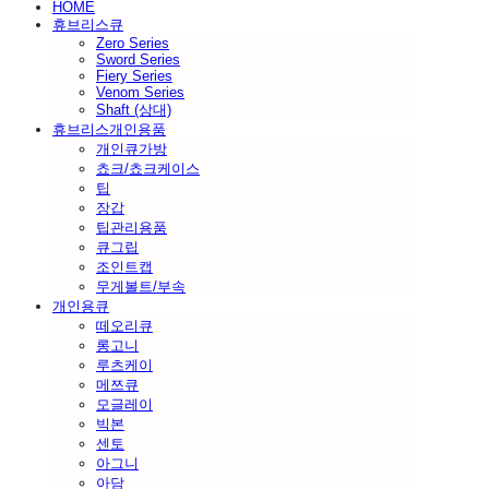
HOME
휴브리스큐
Zero Series
Sword Series
Fiery Series
Venom Series
Shaft (상대)
휴브리스개인용품
개인큐가방
쵸크/쵸크케이스
팁
장갑
팁관리용품
큐그립
조인트캡
무게볼트/부속
개인용큐
떼오리큐
롱고니
루츠케이
메쯔큐
모글레이
빅본
센토
아그니
아담