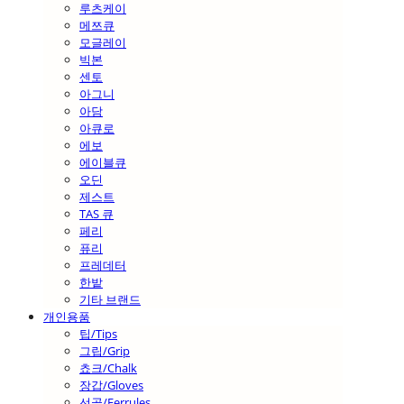
루츠케이
메쯔큐
모글레이
빅본
센토
아그니
아담
아큐로
에보
에이블큐
오딘
제스트
TAS 큐
페리
퓨리
프레데터
한밭
기타 브랜드
개인용품
팁/Tips
그립/Grip
쵸크/Chalk
장갑/Gloves
선골/Ferrules