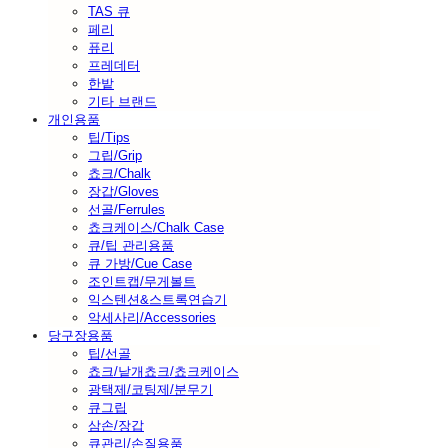
TAS 큐
페리
퓨리
프레데터
한밭
기타 브랜드
개인용품
팁/Tips
그립/Grip
쵸크/Chalk
장갑/Gloves
선골/Ferrules
쵸크케이스/Chalk Case
큐/팁 관리용품
큐 가방/Cue Case
조인트캡/무게볼트
익스텐션&스트록연습기
악세사리/Accessories
당구장용품
팁/선골
쵸크/낱개쵸크/쵸크케이스
광택제/코팅제/분무기
큐그립
삼손/장갑
큐관리/손질용품