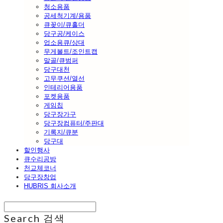
청소용품
공세척기계/용품
큐꽂이/큐홀더
당구공/케이스
업소용큐/상대
무게볼트/조인트캡
말골/큐범퍼
당구대천
고무쿠션/열선
인테리어용품
포켓용품
게임칩
당구장가구
당구장컴퓨터/주판대
기록지/큐분
당구대
할인행사
큐수리공방
천교체코너
당구장창업
HUBRIS 회사소개
Search
검색