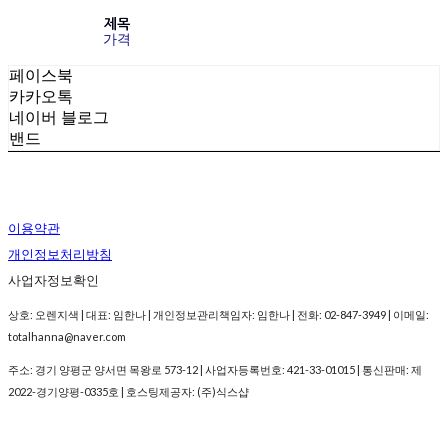
제목
가격
페이스북
카카오톡
네이버 블로그
밴드
이용약관
개인정보처리방침
사업자정보확인
상호: 오렌지색 | 대표: 임한나 | 개인정보관리책임자: 임한나 | 전화: 02-847-3949 | 이메일:
totalhanna@naver.com
주소: 경기 양평군 양서면 목왕로 573-12 | 사업자등록번호:
421-33-01015
| 통신판매:
제
2022-경기양평-0335호
| 호스팅제공자: (주)식스샵