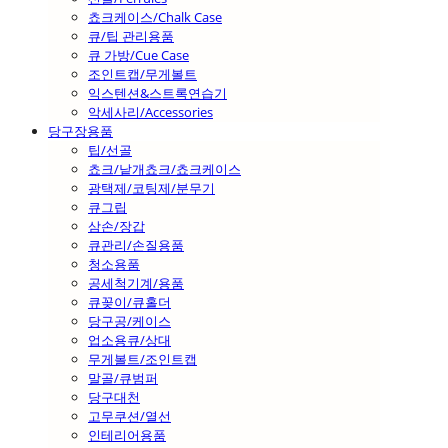
쵸크케이스/Chalk Case
큐/팁 관리용품
큐 가방/Cue Case
조인트캡/무게볼트
익스텐션&스트록연습기
악세사리/Accessories
당구장용품
팁/선골
쵸크/낱개쵸크/쵸크케이스
광택제/코팅제/분무기
큐그립
삼손/장갑
큐관리/손질용품
청소용품
공세척기계/용품
큐꽂이/큐홀더
당구공/케이스
업소용큐/상대
무게볼트/조인트캡
말골/큐범퍼
당구대천
고무쿠션/열선
인테리어용품