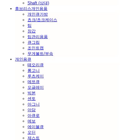
Shaft (상대)
휴브리스개인용품
개인큐가방
쵸크/쵸크케이스
팁
장갑
팁관리용품
큐그립
조인트캡
무게볼트/부속
개인용큐
떼오리큐
롱고니
루츠케이
메쯔큐
모글레이
빅본
센토
아그니
아담
아큐로
에보
에이블큐
오딘
제스트