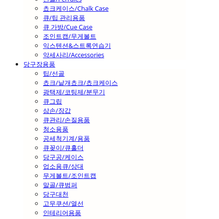
쵸크케이스/Chalk Case
큐/팁 관리용품
큐 가방/Cue Case
조인트캡/무게볼트
익스텐션&스트록연습기
악세사리/Accessories
당구장용품
팁/선골
쵸크/낱개쵸크/쵸크케이스
광택제/코팅제/분무기
큐그립
삼손/장갑
큐관리/손질용품
청소용품
공세척기계/용품
큐꽂이/큐홀더
당구공/케이스
업소용큐/상대
무게볼트/조인트캡
말골/큐범퍼
당구대천
고무쿠션/열선
인테리어용품