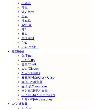
아큐로
에보
에이블큐
오딘
제스트
TAS 큐
페리
퓨리
프레데터
한밭
기타 브랜드
개인용품
팁/Tips
그립/Grip
쵸크/Chalk
장갑/Gloves
선골/Ferrules
쵸크케이스/Chalk Case
큐/팁 관리용품
큐 가방/Cue Case
조인트캡/무게볼트
익스텐션&스트록연습기
악세사리/Accessories
당구장용품
팁/선골