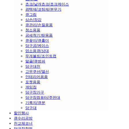
쵸크/낱개쵸크/쵸크케이스
광택제/코팅제/분무기
큐그립
삼손/장갑
큐관리/손질용품
청소용품
공세척기계/용품
큐꽂이/큐홀더
당구공/케이스
업소용큐/상대
무게볼트/조인트캡
말골/큐범퍼
당구대천
고무쿠션/열선
인테리어용품
포켓용품
게임칩
당구장가구
당구장컴퓨터/주판대
기록지/큐분
당구대
할인행사
큐수리공방
천교체코너
당구장창업