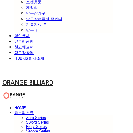
포켓용품
게임칩
당구장가구
당구장컴퓨터/주판대
기록지/큐분
당구대
할인행사
큐수리공방
천교체코너
당구장창업
HUBRIS 회사소개
ORANGE BILLIARD
HOME
휴브리스큐
Zero Series
Sword Series
Fiery Series
Venom Series