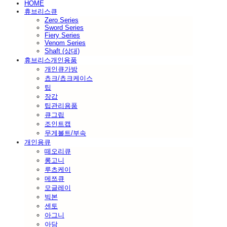
HOME
휴브리스큐
Zero Series
Sword Series
Fiery Series
Venom Series
Shaft (상대)
휴브리스개인용품
개인큐가방
쵸크/쵸크케이스
팁
장갑
팁관리용품
큐그립
조인트캡
무게볼트/부속
개인용큐
떼오리큐
롱고니
루츠케이
메쯔큐
모글레이
빅본
센토
아그니
아담