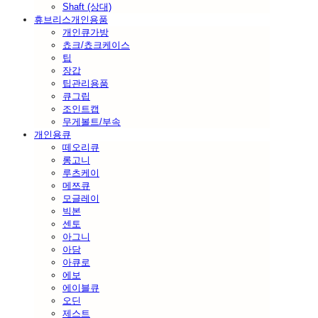
Shaft (상대)
휴브리스개인용품
개인큐가방
쵸크/쵸크케이스
팁
장갑
팁관리용품
큐그립
조인트캡
무게볼트/부속
개인용큐
떼오리큐
롱고니
루츠케이
메쯔큐
모글레이
빅본
센토
아그니
아담
아큐로
에보
에이블큐
오딘
제스트