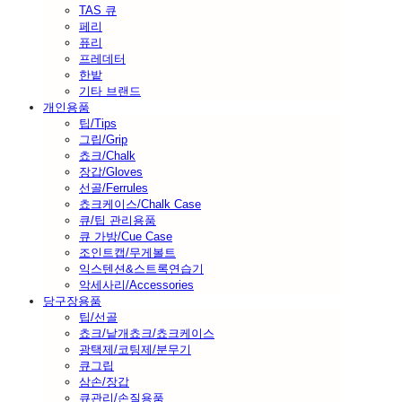
TAS 큐
페리
퓨리
프레데터
한밭
기타 브랜드
개인용품
팁/Tips
그립/Grip
쵸크/Chalk
장갑/Gloves
선골/Ferrules
쵸크케이스/Chalk Case
큐/팁 관리용품
큐 가방/Cue Case
조인트캡/무게볼트
익스텐션&스트록연습기
악세사리/Accessories
당구장용품
팁/선골
쵸크/낱개쵸크/쵸크케이스
광택제/코팅제/분무기
큐그립
삼손/장갑
큐관리/손질용품