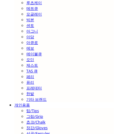
루츠케이
메쯔큐
모글레이
빅본
센토
아그니
아담
아큐로
에보
에이블큐
오딘
제스트
TAS 큐
페리
퓨리
프레데터
한밭
기타 브랜드
개인용품
팁/Tips
그립/Grip
쵸크/Chalk
장갑/Gloves
선골/Ferrules