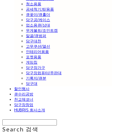
청소용품
공세척기계/용품
큐꽂이/큐홀더
당구공/케이스
업소용큐/상대
무게볼트/조인트캡
말골/큐범퍼
당구대천
고무쿠션/열선
인테리어용품
포켓용품
게임칩
당구장가구
당구장컴퓨터/주판대
기록지/큐분
당구대
할인행사
큐수리공방
천교체코너
당구장창업
HUBRIS 회사소개
Search
검색