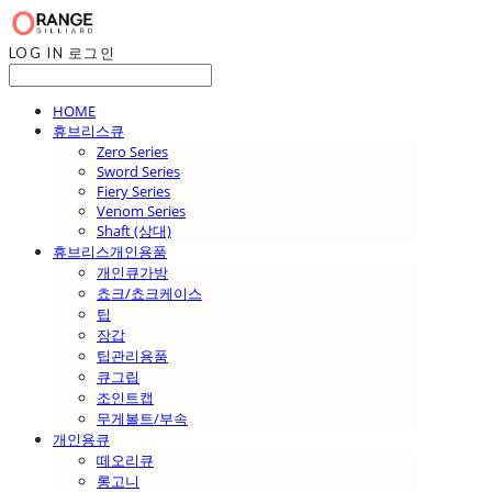
LOG IN
로그인
HOME
휴브리스큐
Zero Series
Sword Series
Fiery Series
Venom Series
Shaft (상대)
휴브리스개인용품
개인큐가방
쵸크/쵸크케이스
팁
장갑
팁관리용품
큐그립
조인트캡
무게볼트/부속
개인용큐
떼오리큐
롱고니