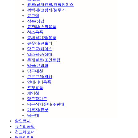
쵸크/낱개쵸크/쵸크케이스
광택제/코팅제/분무기
큐그립
삼손/장갑
큐관리/손질용품
청소용품
공세척기계/용품
큐꽂이/큐홀더
당구공/케이스
업소용큐/상대
무게볼트/조인트캡
말골/큐범퍼
당구대천
고무쿠션/열선
인테리어용품
포켓용품
게임칩
당구장가구
당구장컴퓨터/주판대
기록지/큐분
당구대
할인행사
큐수리공방
천교체코너
당구장창업