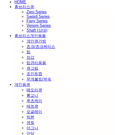
HOME
휴브리스큐
Zero Series
Sword Series
Fiery Series
Venom Series
Shaft (상대)
휴브리스개인용품
개인큐가방
쵸크/쵸크케이스
팁
장갑
팁관리용품
큐그립
조인트캡
무게볼트/부속
개인용큐
떼오리큐
롱고니
루츠케이
메쯔큐
모글레이
빅본
센토
아그니
아담