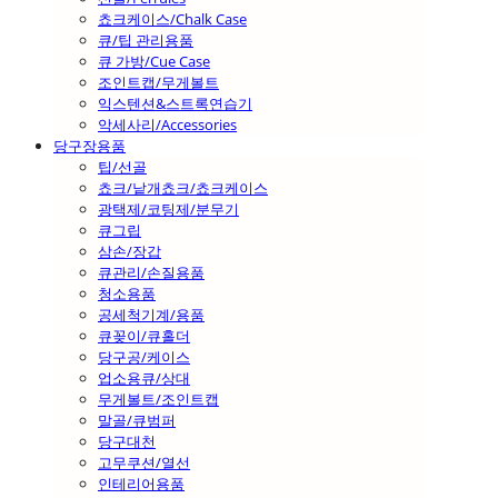
쵸크케이스/Chalk Case
큐/팁 관리용품
큐 가방/Cue Case
조인트캡/무게볼트
익스텐션&스트록연습기
악세사리/Accessories
당구장용품
팁/선골
쵸크/낱개쵸크/쵸크케이스
광택제/코팅제/분무기
큐그립
삼손/장갑
큐관리/손질용품
청소용품
공세척기계/용품
큐꽂이/큐홀더
당구공/케이스
업소용큐/상대
무게볼트/조인트캡
말골/큐범퍼
당구대천
고무쿠션/열선
인테리어용품