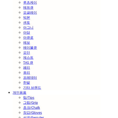
루츠케이
메쯔큐
모글레이
빅본
센토
아그니
아담
아큐로
에보
에이블큐
오딘
제스트
TAS 큐
페리
퓨리
프레데터
한밭
기타 브랜드
개인용품
팁/Tips
그립/Grip
쵸크/Chalk
장갑/Gloves
선골/Ferrules