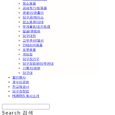
청소용품
공세척기계/용품
큐꽂이/큐홀더
당구공/케이스
업소용큐/상대
무게볼트/조인트캡
말골/큐범퍼
당구대천
고무쿠션/열선
인테리어용품
포켓용품
게임칩
당구장가구
당구장컴퓨터/주판대
기록지/큐분
당구대
할인행사
큐수리공방
천교체코너
당구장창업
HUBRIS 회사소개
Search
검색