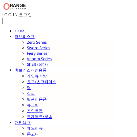
LOG IN
로그인
HOME
휴브리스큐
Zero Series
Sword Series
Fiery Series
Venom Series
Shaft (상대)
휴브리스개인용품
개인큐가방
쵸크/쵸크케이스
팁
장갑
팁관리용품
큐그립
조인트캡
무게볼트/부속
개인용큐
떼오리큐
롱고니