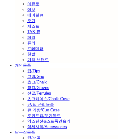
아큐로
에보
에이블큐
오딘
제스트
TAS 큐
페리
퓨리
프레데터
한밭
기타 브랜드
개인용품
팁/Tips
그립/Grip
쵸크/Chalk
장갑/Gloves
선골/Ferrules
쵸크케이스/Chalk Case
큐/팁 관리용품
큐 가방/Cue Case
조인트캡/무게볼트
익스텐션&스트록연습기
악세사리/Accessories
당구장용품
팁/선골