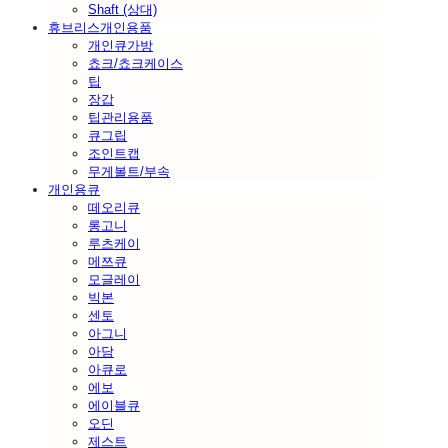
Shaft (상대)
휴브리스개인용품
개인큐가방
쵸크/쵸크케이스
팁
장갑
팁관리용품
큐그립
조인트캡
무게볼트/부속
개인용큐
떼오리큐
롱고니
루츠케이
메쯔큐
모글레이
빅본
센토
아그니
아담
아큐로
에보
에이블큐
오딘
제스트