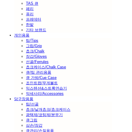
TAS 큐
페리
퓨리
프레데터
한밭
기타 브랜드
개인용품
팁/Tips
그립/Grip
쵸크/Chalk
장갑/Gloves
선골/Ferrules
쵸크케이스/Chalk Case
큐/팁 관리용품
큐 가방/Cue Case
조인트캡/무게볼트
익스텐션&스트록연습기
악세사리/Accessories
당구장용품
팁/선골
쵸크/낱개쵸크/쵸크케이스
광택제/코팅제/분무기
큐그립
삼손/장갑
큐관리/손질용품