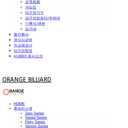
포켓용품
게임칩
당구장가구
당구장컴퓨터/주판대
기록지/큐분
당구대
할인행사
큐수리공방
천교체코너
당구장창업
HUBRIS 회사소개
ORANGE BILLIARD
HOME
휴브리스큐
Zero Series
Sword Series
Fiery Series
Venom Series