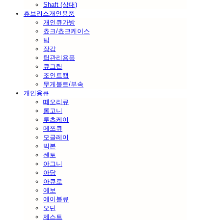
Shaft (상대)
휴브리스개인용품
개인큐가방
쵸크/쵸크케이스
팁
장갑
팁관리용품
큐그립
조인트캡
무게볼트/부속
개인용큐
떼오리큐
롱고니
루츠케이
메쯔큐
모글레이
빅본
센토
아그니
아담
아큐로
에보
에이블큐
오딘
제스트