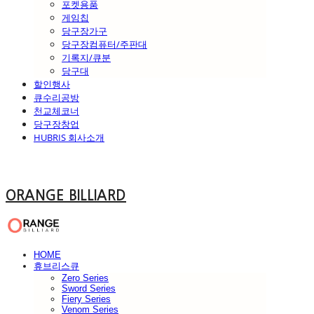
포켓용품
게임칩
당구장가구
당구장컴퓨터/주판대
기록지/큐분
당구대
할인행사
큐수리공방
천교체코너
당구장창업
HUBRIS 회사소개
ORANGE BILLIARD
HOME
휴브리스큐
Zero Series
Sword Series
Fiery Series
Venom Series