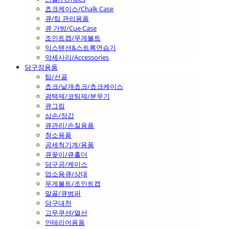
쵸크케이스/Chalk Case
큐/팁 관리용품
큐 가방/Cue Case
조인트캡/무게볼트
익스텐션&스트록연습기
악세사리/Accessories
당구장용품
팁/선골
쵸크/낱개쵸크/쵸크케이스
광택제/코팅제/분무기
큐그립
삼손/장갑
큐관리/손질용품
청소용품
공세척기계/용품
큐꽂이/큐홀더
당구공/케이스
업소용큐/상대
무게볼트/조인트캡
말골/큐범퍼
당구대천
고무쿠션/열선
인테리어용품