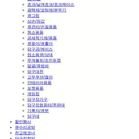
쵸크/낱개쵸크/쵸크케이스
광택제/코팅제/분무기
큐그립
삼손/장갑
큐관리/손질용품
청소용품
공세척기계/용품
큐꽂이/큐홀더
당구공/케이스
업소용큐/상대
무게볼트/조인트캡
말골/큐범퍼
당구대천
고무쿠션/열선
인테리어용품
포켓용품
게임칩
당구장가구
당구장컴퓨터/주판대
기록지/큐분
당구대
할인행사
큐수리공방
천교체코너
당구장창업