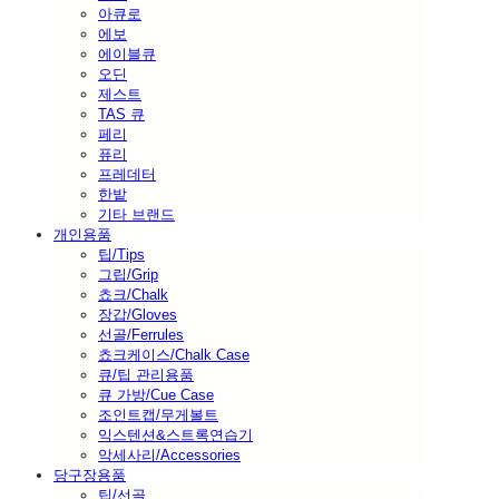
아큐로
에보
에이블큐
오딘
제스트
TAS 큐
페리
퓨리
프레데터
한밭
기타 브랜드
개인용품
팁/Tips
그립/Grip
쵸크/Chalk
장갑/Gloves
선골/Ferrules
쵸크케이스/Chalk Case
큐/팁 관리용품
큐 가방/Cue Case
조인트캡/무게볼트
익스텐션&스트록연습기
악세사리/Accessories
당구장용품
팁/선골