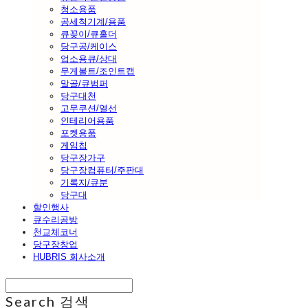
청소용품
공세척기계/용품
큐꽂이/큐홀더
당구공/케이스
업소용큐/상대
무게볼트/조인트캡
말골/큐범퍼
당구대천
고무쿠션/열선
인테리어용품
포켓용품
게임칩
당구장가구
당구장컴퓨터/주판대
기록지/큐분
당구대
할인행사
큐수리공방
천교체코너
당구장창업
HUBRIS 회사소개
Search
검색