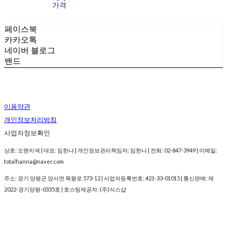
가격
페이스북
카카오톡
네이버 블로그
밴드
이용약관
개인정보처리방침
사업자정보확인
상호: 오렌지색 | 대표: 임한나 | 개인정보관리책임자: 임한나 | 전화: 02-847-3949 | 이메일:
totalhanna@naver.com
주소: 경기 양평군 양서면 목왕로 573-12 | 사업자등록번호:
421-33-01015
| 통신판매:
제
2022-경기양평-0335호
| 호스팅제공자: (주)식스샵