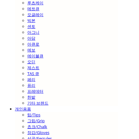
루츠케이
메쯔큐
모글레이
빅본
센토
아그니
아담
아큐로
에보
에이블큐
오딘
제스트
TAS 큐
페리
퓨리
프레데터
한밭
기타 브랜드
개인용품
팁/Tips
그립/Grip
쵸크/Chalk
장갑/Gloves
선골/Ferrules