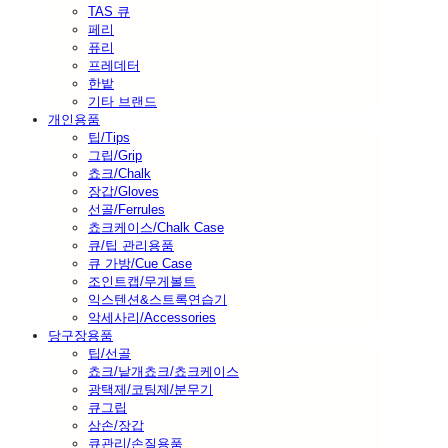
TAS 큐
페리
퓨리
프레데터
한밭
기타 브랜드
개인용품
팁/Tips
그립/Grip
쵸크/Chalk
장갑/Gloves
선골/Ferrules
쵸크케이스/Chalk Case
큐/팁 관리용품
큐 가방/Cue Case
조인트캡/무게볼트
익스텐션&스트록연습기
악세사리/Accessories
당구장용품
팁/선골
쵸크/낱개쵸크/쵸크케이스
광택제/코팅제/분무기
큐그립
삼손/장갑
큐관리/손질용품