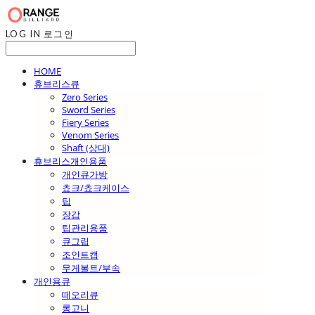
LOG IN
로그인
HOME
휴브리스큐
Zero Series
Sword Series
Fiery Series
Venom Series
Shaft (상대)
휴브리스개인용품
개인큐가방
쵸크/쵸크케이스
팁
장갑
팁관리용품
큐그립
조인트캡
무게볼트/부속
개인용큐
떼오리큐
롱고니