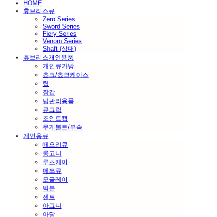
HOME
휴브리스큐
Zero Series
Sword Series
Fiery Series
Venom Series
Shaft (상대)
휴브리스개인용품
개인큐가방
쵸크/쵸크케이스
팁
장갑
팁관리용품
큐그립
조인트캡
무게볼트/부속
개인용큐
떼오리큐
롱고니
루츠케이
메쯔큐
모글레이
빅본
센토
아그니
아담