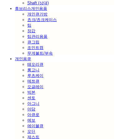
Shaft (상대)
휴브리스개인용품
개인큐가방
쵸크/쵸크케이스
팁
장갑
팁관리용품
큐그립
조인트캡
무게볼트/부속
개인용큐
떼오리큐
롱고니
루츠케이
메쯔큐
모글레이
빅본
센토
아그니
아담
아큐로
에보
에이블큐
오딘
제스트