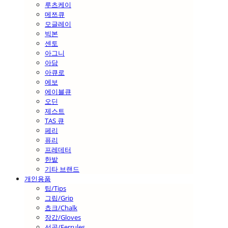
루츠케이
메쯔큐
모글레이
빅본
센토
아그니
아담
아큐로
에보
에이블큐
오딘
제스트
TAS 큐
페리
퓨리
프레데터
한밭
기타 브랜드
개인용품
팁/Tips
그립/Grip
쵸크/Chalk
장갑/Gloves
선골/Ferrules