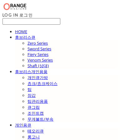
LOG IN
로그인
HOME
휴브리스큐
Zero Series
Sword Series
Fiery Series
Venom Series
Shaft (상대)
휴브리스개인용품
개인큐가방
쵸크/쵸크케이스
팁
장갑
팁관리용품
큐그립
조인트캡
무게볼트/부속
개인용큐
떼오리큐
롱고니