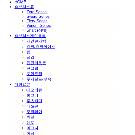
HOME
휴브리스큐
Zero Series
Sword Series
Fiery Series
Venom Series
Shaft (상대)
휴브리스개인용품
개인큐가방
쵸크/쵸크케이스
팁
장갑
팁관리용품
큐그립
조인트캡
무게볼트/부속
개인용큐
떼오리큐
롱고니
루츠케이
메쯔큐
모글레이
빅본
센토
아그니
아담