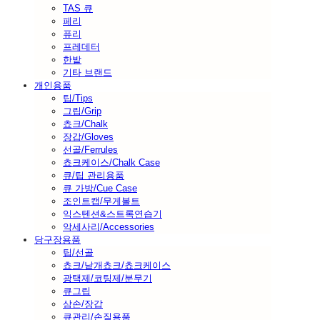
TAS 큐
페리
퓨리
프레데터
한밭
기타 브랜드
개인용품
팁/Tips
그립/Grip
쵸크/Chalk
장갑/Gloves
선골/Ferrules
쵸크케이스/Chalk Case
큐/팁 관리용품
큐 가방/Cue Case
조인트캡/무게볼트
익스텐션&스트록연습기
악세사리/Accessories
당구장용품
팁/선골
쵸크/낱개쵸크/쵸크케이스
광택제/코팅제/분무기
큐그립
삼손/장갑
큐관리/손질용품