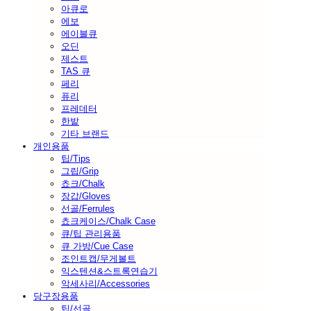
아큐로
에보
에이블큐
오딘
제스트
TAS 큐
페리
퓨리
프레데터
한밭
기타 브랜드
개인용품
팁/Tips
그립/Grip
쵸크/Chalk
장갑/Gloves
선골/Ferrules
쵸크케이스/Chalk Case
큐/팁 관리용품
큐 가방/Cue Case
조인트캡/무게볼트
익스텐션&스트록연습기
악세사리/Accessories
당구장용품
팁/선골