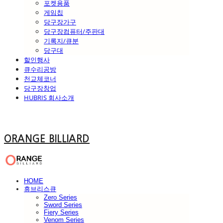
포켓용품
게임칩
당구장가구
당구장컴퓨터/주판대
기록지/큐분
당구대
할인행사
큐수리공방
천교체코너
당구장창업
HUBRIS 회사소개
ORANGE BILLIARD
HOME
휴브리스큐
Zero Series
Sword Series
Fiery Series
Venom Series