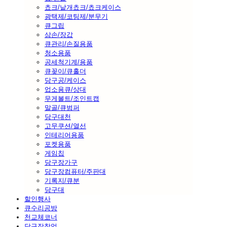
쵸크/낱개쵸크/쵸크케이스
광택제/코팅제/분무기
큐그립
삼손/장갑
큐관리/손질용품
청소용품
공세척기계/용품
큐꽂이/큐홀더
당구공/케이스
업소용큐/상대
무게볼트/조인트캡
말골/큐범퍼
당구대천
고무쿠션/열선
인테리어용품
포켓용품
게임칩
당구장가구
당구장컴퓨터/주판대
기록지/큐분
당구대
할인행사
큐수리공방
천교체코너
당구장창업