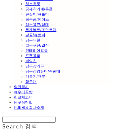
청소용품
공세척기계/용품
큐꽂이/큐홀더
당구공/케이스
업소용큐/상대
무게볼트/조인트캡
말골/큐범퍼
당구대천
고무쿠션/열선
인테리어용품
포켓용품
게임칩
당구장가구
당구장컴퓨터/주판대
기록지/큐분
당구대
할인행사
큐수리공방
천교체코너
당구장창업
HUBRIS 회사소개
Search
검색