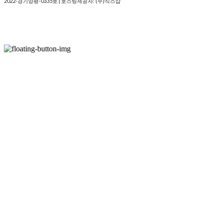
2022-경기양평-0335호
| 호스팅제공자: (주)식스샵