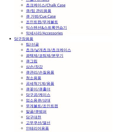
쵸크케이스/Chalk Case
큐/팁 관리용품
큐 가방/Cue Case
조인트캡/무게볼트
익스텐션&스트록연습기
악세사리/Accessories
당구장용품
팁/선골
쵸크/낱개쵸크/쵸크케이스
광택제/코팅제/분무기
큐그립
삼손/장갑
큐관리/손질용품
청소용품
공세척기계/용품
큐꽂이/큐홀더
당구공/케이스
업소용큐/상대
무게볼트/조인트캡
말골/큐범퍼
당구대천
고무쿠션/열선
인테리어용품