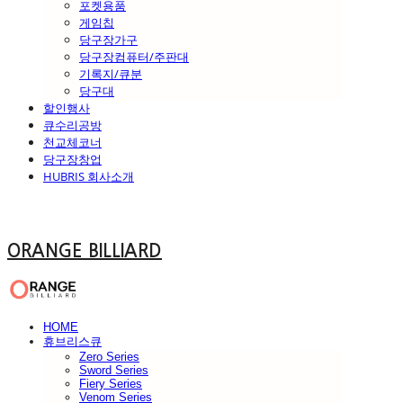
포켓용품
게임칩
당구장가구
당구장컴퓨터/주판대
기록지/큐분
당구대
할인행사
큐수리공방
천교체코너
당구장창업
HUBRIS 회사소개
ORANGE BILLIARD
HOME
휴브리스큐
Zero Series
Sword Series
Fiery Series
Venom Series