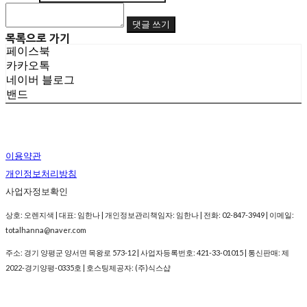
댓글 쓰기
목록으로 가기
페이스북
카카오톡
네이버 블로그
밴드
이용약관
개인정보처리방침
사업자정보확인
상호: 오렌지색 | 대표: 임한나 | 개인정보관리책임자: 임한나 | 전화: 02-847-3949 | 이메일:
totalhanna@naver.com
주소: 경기 양평군 양서면 목왕로 573-12 | 사업자등록번호:
421-33-01015
| 통신판매:
제
2022-경기양평-0335호
| 호스팅제공자: (주)식스샵