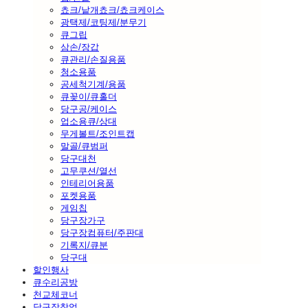
쵸크/낱개쵸크/쵸크케이스
광택제/코팅제/분무기
큐그립
삼손/장갑
큐관리/손질용품
청소용품
공세척기계/용품
큐꽂이/큐홀더
당구공/케이스
업소용큐/상대
무게볼트/조인트캡
말골/큐범퍼
당구대천
고무쿠션/열선
인테리어용품
포켓용품
게임칩
당구장가구
당구장컴퓨터/주판대
기록지/큐분
당구대
할인행사
큐수리공방
천교체코너
당구장창업