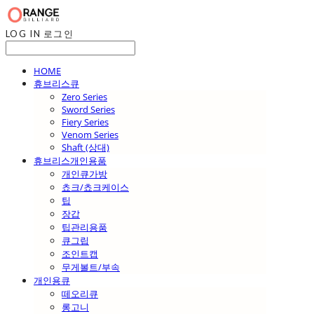
LOG IN
로그인
HOME
휴브리스큐
Zero Series
Sword Series
Fiery Series
Venom Series
Shaft (상대)
휴브리스개인용품
개인큐가방
쵸크/쵸크케이스
팁
장갑
팁관리용품
큐그립
조인트캡
무게볼트/부속
개인용큐
떼오리큐
롱고니