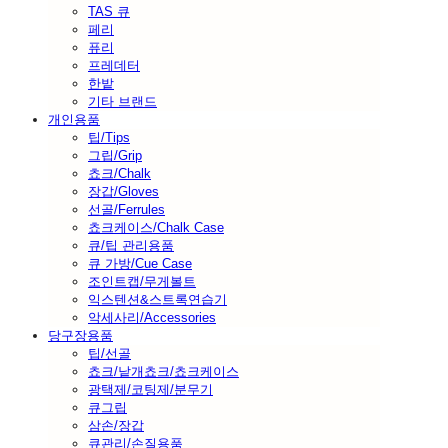
TAS 큐
페리
퓨리
프레데터
한밭
기타 브랜드
개인용품
팁/Tips
그립/Grip
쵸크/Chalk
장갑/Gloves
선골/Ferrules
쵸크케이스/Chalk Case
큐/팁 관리용품
큐 가방/Cue Case
조인트캡/무게볼트
익스텐션&스트록연습기
악세사리/Accessories
당구장용품
팁/선골
쵸크/낱개쵸크/쵸크케이스
광택제/코팅제/분무기
큐그립
삼손/장갑
큐관리/손질용품