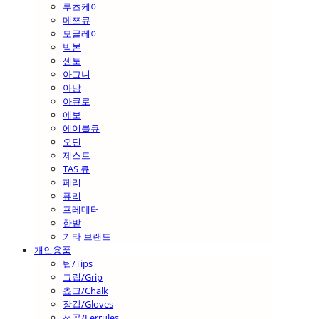
루츠케이
메쯔큐
모글레이
빅본
센토
아그니
아담
아큐로
에보
에이블큐
오딘
제스트
TAS 큐
페리
퓨리
프레데터
한밭
기타 브랜드
개인용품
팁/Tips
그립/Grip
쵸크/Chalk
장갑/Gloves
선골/Ferrules