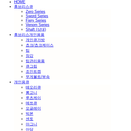
HOME
휴브리스큐
Zero Series
Sword Series
Fiery Series
Venom Series
Shaft (상대)
휴브리스개인용품
개인큐가방
쵸크/쵸크케이스
팁
장갑
팁관리용품
큐그립
조인트캡
무게볼트/부속
개인용큐
떼오리큐
롱고니
루츠케이
메쯔큐
모글레이
빅본
센토
아그니
아담