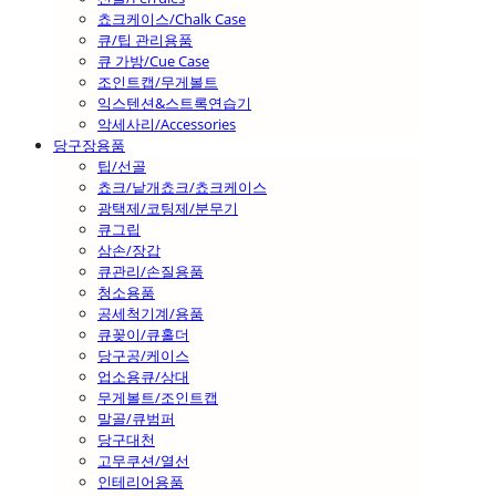
쵸크케이스/Chalk Case
큐/팁 관리용품
큐 가방/Cue Case
조인트캡/무게볼트
익스텐션&스트록연습기
악세사리/Accessories
당구장용품
팁/선골
쵸크/낱개쵸크/쵸크케이스
광택제/코팅제/분무기
큐그립
삼손/장갑
큐관리/손질용품
청소용품
공세척기계/용품
큐꽂이/큐홀더
당구공/케이스
업소용큐/상대
무게볼트/조인트캡
말골/큐범퍼
당구대천
고무쿠션/열선
인테리어용품