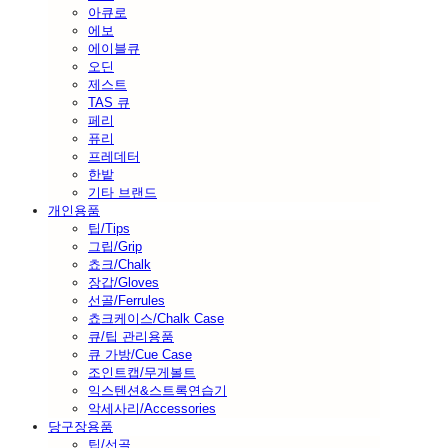
아큐로
에보
에이블큐
오딘
제스트
TAS 큐
페리
퓨리
프레데터
한밭
기타 브랜드
개인용품
팁/Tips
그립/Grip
쵸크/Chalk
장갑/Gloves
선골/Ferrules
쵸크케이스/Chalk Case
큐/팁 관리용품
큐 가방/Cue Case
조인트캡/무게볼트
익스텐션&스트록연습기
악세사리/Accessories
당구장용품
팁/선골