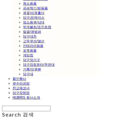
청소용품
공세척기계/용품
큐꽂이/큐홀더
당구공/케이스
업소용큐/상대
무게볼트/조인트캡
말골/큐범퍼
당구대천
고무쿠션/열선
인테리어용품
포켓용품
게임칩
당구장가구
당구장컴퓨터/주판대
기록지/큐분
당구대
할인행사
큐수리공방
천교체코너
당구장창업
HUBRIS 회사소개
Search
검색