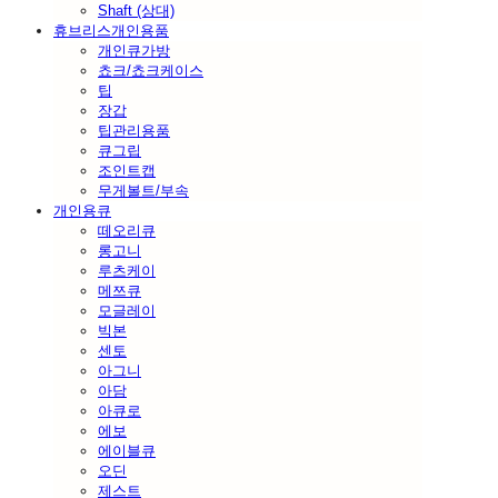
Shaft (상대)
휴브리스개인용품
개인큐가방
쵸크/쵸크케이스
팁
장갑
팁관리용품
큐그립
조인트캡
무게볼트/부속
개인용큐
떼오리큐
롱고니
루츠케이
메쯔큐
모글레이
빅본
센토
아그니
아담
아큐로
에보
에이블큐
오딘
제스트