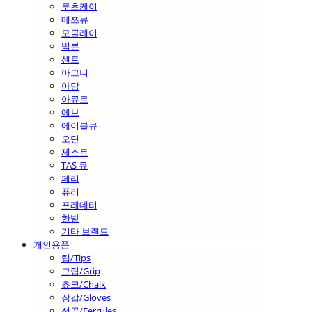
루츠케이
메쯔큐
모글레이
빅본
센토
아그니
아담
아큐로
에보
에이블큐
오딘
제스트
TAS 큐
페리
퓨리
프레데터
한밭
기타 브랜드
개인용품
팁/Tips
그립/Grip
쵸크/Chalk
장갑/Gloves
선골/Ferrules