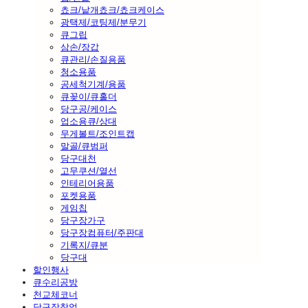
쵸크/낱개쵸크/쵸크케이스
광택제/코팅제/분무기
큐그립
삼손/장갑
큐관리/손질용품
청소용품
공세척기계/용품
큐꽂이/큐홀더
당구공/케이스
업소용큐/상대
무게볼트/조인트캡
말골/큐범퍼
당구대천
고무쿠션/열선
인테리어용품
포켓용품
게임칩
당구장가구
당구장컴퓨터/주판대
기록지/큐분
당구대
할인행사
큐수리공방
천교체코너
당구장창업