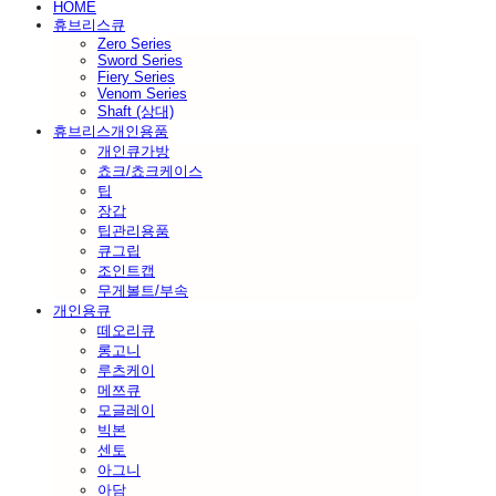
HOME
휴브리스큐
Zero Series
Sword Series
Fiery Series
Venom Series
Shaft (상대)
휴브리스개인용품
개인큐가방
쵸크/쵸크케이스
팁
장갑
팁관리용품
큐그립
조인트캡
무게볼트/부속
개인용큐
떼오리큐
롱고니
루츠케이
메쯔큐
모글레이
빅본
센토
아그니
아담