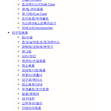
쵸크케이스/Chalk Case
큐/팁 관리용품
큐 가방/Cue Case
조인트캡/무게볼트
익스텐션&스트록연습기
악세사리/Accessories
당구장용품
팁/선골
쵸크/낱개쵸크/쵸크케이스
광택제/코팅제/분무기
큐그립
삼손/장갑
큐관리/손질용품
청소용품
공세척기계/용품
큐꽂이/큐홀더
당구공/케이스
업소용큐/상대
무게볼트/조인트캡
말골/큐범퍼
당구대천
고무쿠션/열선
인테리어용품