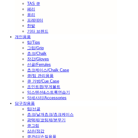
TAS 큐
페리
퓨리
프레데터
한밭
기타 브랜드
개인용품
팁/Tips
그립/Grip
쵸크/Chalk
장갑/Gloves
선골/Ferrules
쵸크케이스/Chalk Case
큐/팁 관리용품
큐 가방/Cue Case
조인트캡/무게볼트
익스텐션&스트록연습기
악세사리/Accessories
당구장용품
팁/선골
쵸크/낱개쵸크/쵸크케이스
광택제/코팅제/분무기
큐그립
삼손/장갑
큐관리/손질용품