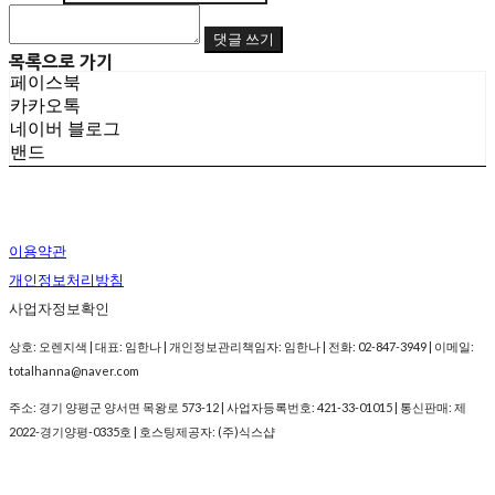
댓글 쓰기
목록으로 가기
페이스북
카카오톡
네이버 블로그
밴드
이용약관
개인정보처리방침
사업자정보확인
상호: 오렌지색 | 대표: 임한나 | 개인정보관리책임자: 임한나 | 전화: 02-847-3949 | 이메일:
totalhanna@naver.com
주소: 경기 양평군 양서면 목왕로 573-12 | 사업자등록번호:
421-33-01015
| 통신판매:
제
2022-경기양평-0335호
| 호스팅제공자: (주)식스샵