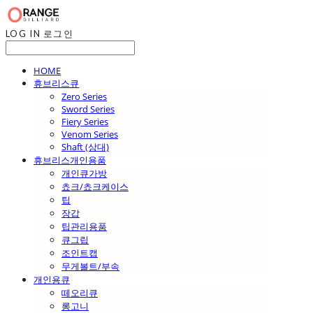
LOG IN
로그인
HOME
휴브리스큐
Zero Series
Sword Series
Fiery Series
Venom Series
Shaft (상대)
휴브리스개인용품
개인큐가방
쵸크/쵸크케이스
팁
장갑
팁관리용품
큐그립
조인트캡
무게볼트/부속
개인용큐
떼오리큐
롱고니