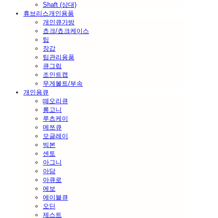
Shaft (상대)
휴브리스개인용품
개인큐가방
쵸크/쵸크케이스
팁
장갑
팁관리용품
큐그립
조인트캡
무게볼트/부속
개인용큐
떼오리큐
롱고니
루츠케이
메쯔큐
모글레이
빅본
센토
아그니
아담
아큐로
에보
에이블큐
오딘
제스트