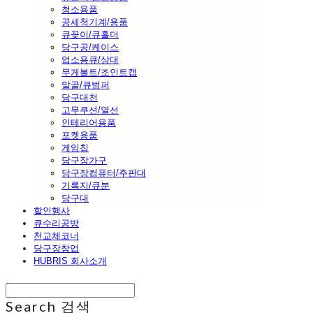
청소용품
공세척기계/용품
큐꽂이/큐홀더
당구공/케이스
업소용큐/상대
무게볼트/조인트캡
말골/큐범퍼
당구대천
고무쿠션/열선
인테리어용품
포켓용품
게임칩
당구장가구
당구장컴퓨터/주판대
기록지/큐분
당구대
할인행사
큐수리공방
천교체코너
당구장창업
HUBRIS 회사소개
Search
검색