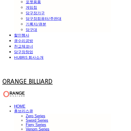
포켓용품
게임칩
당구장가구
당구장컴퓨터/주판대
기록지/큐분
당구대
할인행사
큐수리공방
천교체코너
당구장창업
HUBRIS 회사소개
ORANGE BILLIARD
HOME
휴브리스큐
Zero Series
Sword Series
Fiery Series
Venom Series