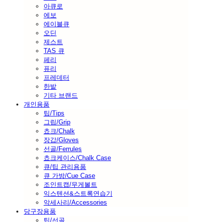
아큐로
에보
에이블큐
오딘
제스트
TAS 큐
페리
퓨리
프레데터
한밭
기타 브랜드
개인용품
팁/Tips
그립/Grip
쵸크/Chalk
장갑/Gloves
선골/Ferrules
쵸크케이스/Chalk Case
큐/팁 관리용품
큐 가방/Cue Case
조인트캡/무게볼트
익스텐션&스트록연습기
악세사리/Accessories
당구장용품
팁/선골