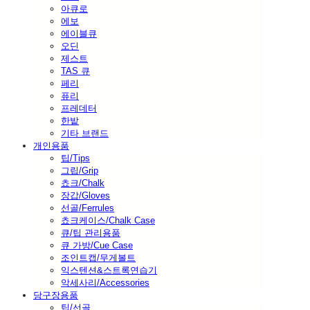
아큐로
에보
에이블큐
오딘
제스트
TAS 큐
페리
퓨리
프레데터
한밭
기타 브랜드
개인용품
팁/Tips
그립/Grip
쵸크/Chalk
장갑/Gloves
선골/Ferrules
쵸크케이스/Chalk Case
큐/팁 관리용품
큐 가방/Cue Case
조인트캡/무게볼트
익스텐션&스트록연습기
악세사리/Accessories
당구장용품
팁/선골