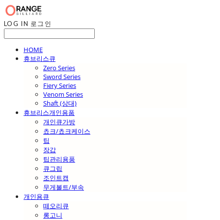
LOG IN
로그인
HOME
휴브리스큐
Zero Series
Sword Series
Fiery Series
Venom Series
Shaft (상대)
휴브리스개인용품
개인큐가방
쵸크/쵸크케이스
팁
장갑
팁관리용품
큐그립
조인트캡
무게볼트/부속
개인용큐
떼오리큐
롱고니