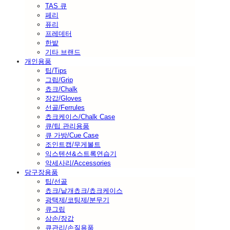
TAS 큐
페리
퓨리
프레데터
한밭
기타 브랜드
개인용품
팁/Tips
그립/Grip
쵸크/Chalk
장갑/Gloves
선골/Ferrules
쵸크케이스/Chalk Case
큐/팁 관리용품
큐 가방/Cue Case
조인트캡/무게볼트
익스텐션&스트록연습기
악세사리/Accessories
당구장용품
팁/선골
쵸크/낱개쵸크/쵸크케이스
광택제/코팅제/분무기
큐그립
삼손/장갑
큐관리/손질용품