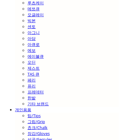
루츠케이
메쯔큐
모글레이
빅본
센토
아그니
아담
아큐로
에보
에이블큐
오딘
제스트
TAS 큐
페리
퓨리
프레데터
한밭
기타 브랜드
개인용품
팁/Tips
그립/Grip
쵸크/Chalk
장갑/Gloves
선골/Ferrules