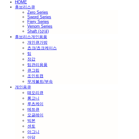
HOME
휴브리스큐
Zero Series
Sword Series
Fiery Series
Venom Series
Shaft (상대)
휴브리스개인용품
개인큐가방
쵸크/쵸크케이스
팁
장갑
팁관리용품
큐그립
조인트캡
무게볼트/부속
개인용큐
떼오리큐
롱고니
루츠케이
메쯔큐
모글레이
빅본
센토
아그니
아담