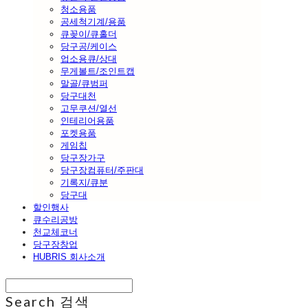
청소용품
공세척기계/용품
큐꽂이/큐홀더
당구공/케이스
업소용큐/상대
무게볼트/조인트캡
말골/큐범퍼
당구대천
고무쿠션/열선
인테리어용품
포켓용품
게임칩
당구장가구
당구장컴퓨터/주판대
기록지/큐분
당구대
할인행사
큐수리공방
천교체코너
당구장창업
HUBRIS 회사소개
Search
검색