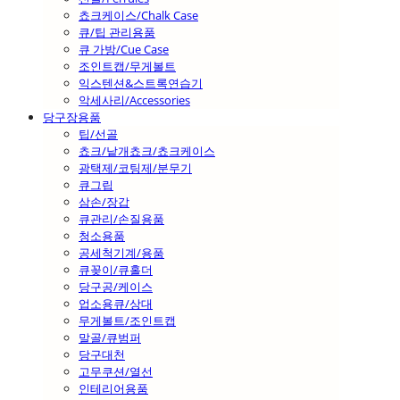
쵸크케이스/Chalk Case
큐/팁 관리용품
큐 가방/Cue Case
조인트캡/무게볼트
익스텐션&스트록연습기
악세사리/Accessories
당구장용품
팁/선골
쵸크/낱개쵸크/쵸크케이스
광택제/코팅제/분무기
큐그립
삼손/장갑
큐관리/손질용품
청소용품
공세척기계/용품
큐꽂이/큐홀더
당구공/케이스
업소용큐/상대
무게볼트/조인트캡
말골/큐범퍼
당구대천
고무쿠션/열선
인테리어용품