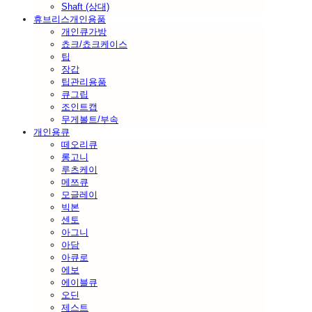
Shaft (상대)
휴브리스개인용품
개인큐가방
쵸크/쵸크케이스
팁
장갑
팁관리용품
큐그립
조인트캡
무게볼트/부속
개인용큐
떼오리큐
롱고니
루츠케이
메쯔큐
모글레이
빅본
센토
아그니
아담
아큐로
에보
에이블큐
오딘
제스트