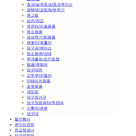
쵸크/낱개쵸크/쵸크케이스
광택제/코팅제/분무기
큐그립
삼손/장갑
큐관리/손질용품
청소용품
공세척기계/용품
큐꽂이/큐홀더
당구공/케이스
업소용큐/상대
무게볼트/조인트캡
말골/큐범퍼
당구대천
고무쿠션/열선
인테리어용품
포켓용품
게임칩
당구장가구
당구장컴퓨터/주판대
기록지/큐분
당구대
할인행사
큐수리공방
천교체코너
당구장창업