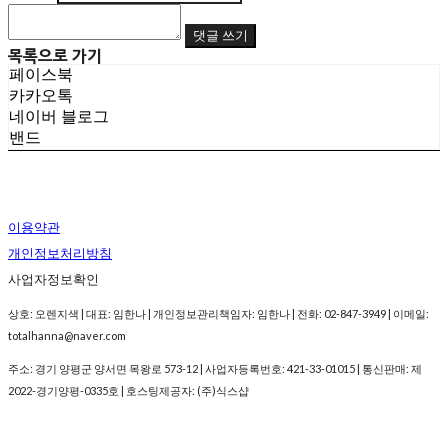
댓글 쓰기
목록으로 가기
페이스북
카카오톡
네이버 블로그
밴드
이용약관
개인정보처리방침
사업자정보확인
상호: 오렌지색 | 대표: 임한나 | 개인정보관리책임자: 임한나 | 전화: 02-847-3949 | 이메일:
totalhanna@naver.com
주소: 경기 양평군 양서면 목왕로 573-12 | 사업자등록번호:
421-33-01015
| 통신판매:
제
2022-경기양평-0335호
| 호스팅제공자: (주)식스샵