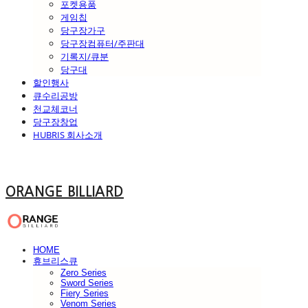
포켓용품
게임칩
당구장가구
당구장컴퓨터/주판대
기록지/큐분
당구대
할인행사
큐수리공방
천교체코너
당구장창업
HUBRIS 회사소개
ORANGE BILLIARD
HOME
휴브리스큐
Zero Series
Sword Series
Fiery Series
Venom Series