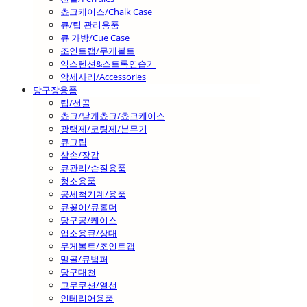
쵸크케이스/Chalk Case
큐/팁 관리용품
큐 가방/Cue Case
조인트캡/무게볼트
익스텐션&스트록연습기
악세사리/Accessories
당구장용품
팁/선골
쵸크/낱개쵸크/쵸크케이스
광택제/코팅제/분무기
큐그립
삼손/장갑
큐관리/손질용품
청소용품
공세척기계/용품
큐꽂이/큐홀더
당구공/케이스
업소용큐/상대
무게볼트/조인트캡
말골/큐범퍼
당구대천
고무쿠션/열선
인테리어용품