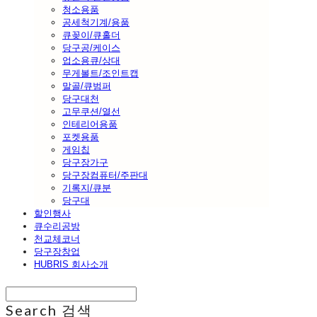
청소용품
공세척기계/용품
큐꽂이/큐홀더
당구공/케이스
업소용큐/상대
무게볼트/조인트캡
말골/큐범퍼
당구대천
고무쿠션/열선
인테리어용품
포켓용품
게임칩
당구장가구
당구장컴퓨터/주판대
기록지/큐분
당구대
할인행사
큐수리공방
천교체코너
당구장창업
HUBRIS 회사소개
Search
검색