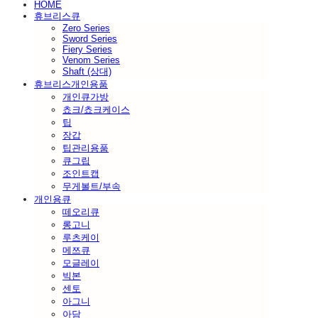
HOME
휴브리스큐
Zero Series
Sword Series
Fiery Series
Venom Series
Shaft (상대)
휴브리스개인용품
개인큐가방
쵸크/쵸크케이스
팁
장갑
팁관리용품
큐그립
조인트캡
무게볼트/부속
개인용큐
떼오리큐
롱고니
루츠케이
메쯔큐
모글레이
빅본
센토
아그니
아담