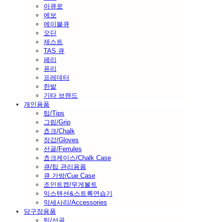
아큐로
에보
에이블큐
오딘
제스트
TAS 큐
페리
퓨리
프레데터
한밭
기타 브랜드
개인용품
팁/Tips
그립/Grip
쵸크/Chalk
장갑/Gloves
선골/Ferrules
쵸크케이스/Chalk Case
큐/팁 관리용품
큐 가방/Cue Case
조인트캡/무게볼트
익스텐션&스트록연습기
악세사리/Accessories
당구장용품
팁/선골