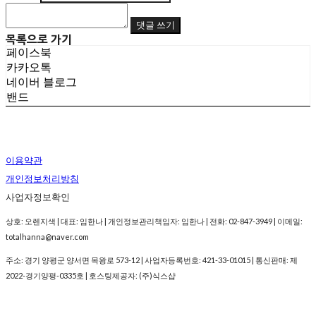
댓글 쓰기
목록으로 가기
페이스북
카카오톡
네이버 블로그
밴드
이용약관
개인정보처리방침
사업자정보확인
상호: 오렌지색 | 대표: 임한나 | 개인정보관리책임자: 임한나 | 전화: 02-847-3949 | 이메일:
totalhanna@naver.com
주소: 경기 양평군 양서면 목왕로 573-12 | 사업자등록번호:
421-33-01015
| 통신판매:
제
2022-경기양평-0335호
| 호스팅제공자: (주)식스샵