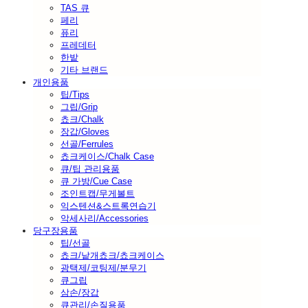
TAS 큐
페리
퓨리
프레데터
한밭
기타 브랜드
개인용품
팁/Tips
그립/Grip
쵸크/Chalk
장갑/Gloves
선골/Ferrules
쵸크케이스/Chalk Case
큐/팁 관리용품
큐 가방/Cue Case
조인트캡/무게볼트
익스텐션&스트록연습기
악세사리/Accessories
당구장용품
팁/선골
쵸크/낱개쵸크/쵸크케이스
광택제/코팅제/분무기
큐그립
삼손/장갑
큐관리/손질용품