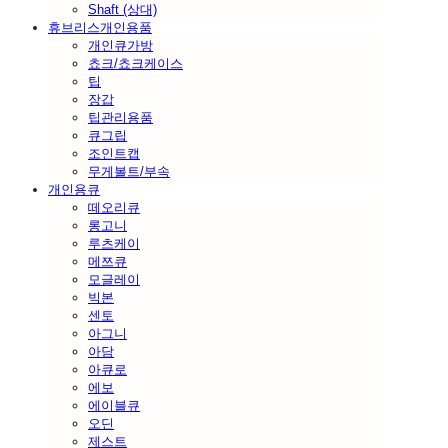
Shaft (상대)
휴브리스개인용품
개인큐가방
쵸크/쵸크케이스
팁
장갑
팁관리용품
큐그립
조인트캡
무게볼트/부속
개인용큐
떼오리큐
롱고니
루츠케이
메쯔큐
모글레이
빅본
센토
아그니
아담
아큐로
에보
에이블큐
오딘
제스트