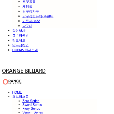
포켓용품
게임칩
당구장가구
당구장컴퓨터/주판대
기록지/큐분
당구대
할인행사
큐수리공방
천교체코너
당구장창업
HUBRIS 회사소개
ORANGE BILLIARD
HOME
휴브리스큐
Zero Series
Sword Series
Fiery Series
Venom Series