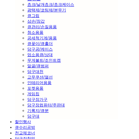
쵸크/낱개쵸크/쵸크케이스
광택제/코팅제/분무기
큐그립
삼손/장갑
큐관리/손질용품
청소용품
공세척기계/용품
큐꽂이/큐홀더
당구공/케이스
업소용큐/상대
무게볼트/조인트캡
말골/큐범퍼
당구대천
고무쿠션/열선
인테리어용품
포켓용품
게임칩
당구장가구
당구장컴퓨터/주판대
기록지/큐분
당구대
할인행사
큐수리공방
천교체코너
당구장창업