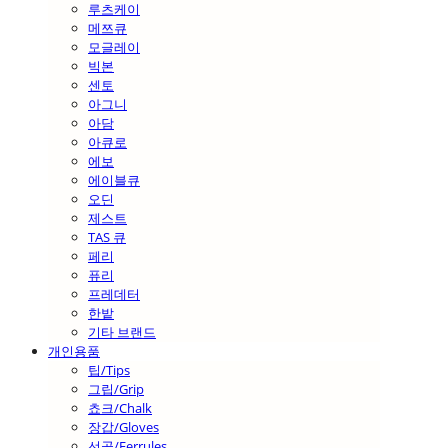
루츠케이
메쯔큐
모글레이
빅본
센토
아그니
아담
아큐로
에보
에이블큐
오딘
제스트
TAS 큐
페리
퓨리
프레데터
한밭
기타 브랜드
개인용품
팁/Tips
그립/Grip
쵸크/Chalk
장갑/Gloves
선골/Ferrules