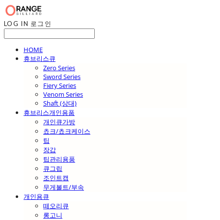
LOG IN
로그인
HOME
휴브리스큐
Zero Series
Sword Series
Fiery Series
Venom Series
Shaft (상대)
휴브리스개인용품
개인큐가방
쵸크/쵸크케이스
팁
장갑
팁관리용품
큐그립
조인트캡
무게볼트/부속
개인용큐
떼오리큐
롱고니