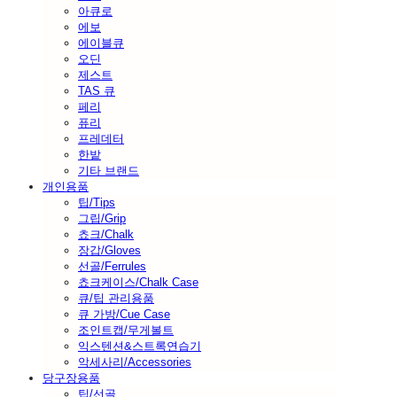
아큐로
에보
에이블큐
오딘
제스트
TAS 큐
페리
퓨리
프레데터
한밭
기타 브랜드
개인용품
팁/Tips
그립/Grip
쵸크/Chalk
장갑/Gloves
선골/Ferrules
쵸크케이스/Chalk Case
큐/팁 관리용품
큐 가방/Cue Case
조인트캡/무게볼트
익스텐션&스트록연습기
악세사리/Accessories
당구장용품
팁/선골