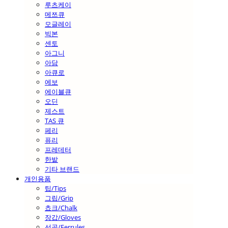
루츠케이
메쯔큐
모글레이
빅본
센토
아그니
아담
아큐로
에보
에이블큐
오딘
제스트
TAS 큐
페리
퓨리
프레데터
한밭
기타 브랜드
개인용품
팁/Tips
그립/Grip
쵸크/Chalk
장갑/Gloves
선골/Ferrules