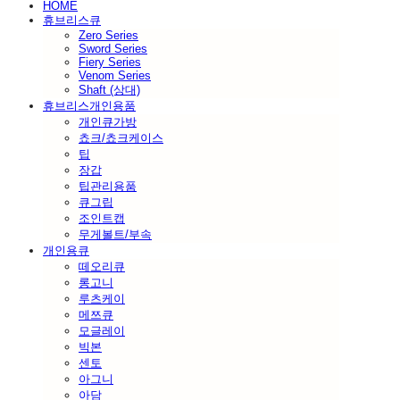
HOME
휴브리스큐
Zero Series
Sword Series
Fiery Series
Venom Series
Shaft (상대)
휴브리스개인용품
개인큐가방
쵸크/쵸크케이스
팁
장갑
팁관리용품
큐그립
조인트캡
무게볼트/부속
개인용큐
떼오리큐
롱고니
루츠케이
메쯔큐
모글레이
빅본
센토
아그니
아담