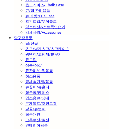
쵸크케이스/Chalk Case
큐/팁 관리용품
큐 가방/Cue Case
조인트캡/무게볼트
익스텐션&스트록연습기
악세사리/Accessories
당구장용품
팁/선골
쵸크/낱개쵸크/쵸크케이스
광택제/코팅제/분무기
큐그립
삼손/장갑
큐관리/손질용품
청소용품
공세척기계/용품
큐꽂이/큐홀더
당구공/케이스
업소용큐/상대
무게볼트/조인트캡
말골/큐범퍼
당구대천
고무쿠션/열선
인테리어용품