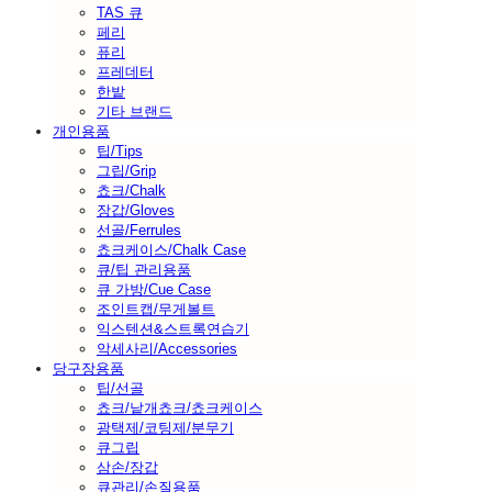
TAS 큐
페리
퓨리
프레데터
한밭
기타 브랜드
개인용품
팁/Tips
그립/Grip
쵸크/Chalk
장갑/Gloves
선골/Ferrules
쵸크케이스/Chalk Case
큐/팁 관리용품
큐 가방/Cue Case
조인트캡/무게볼트
익스텐션&스트록연습기
악세사리/Accessories
당구장용품
팁/선골
쵸크/낱개쵸크/쵸크케이스
광택제/코팅제/분무기
큐그립
삼손/장갑
큐관리/손질용품