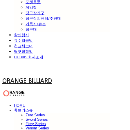
포켓용품
게임칩
당구장가구
당구장컴퓨터/주판대
기록지/큐분
당구대
할인행사
큐수리공방
천교체코너
당구장창업
HUBRIS 회사소개
ORANGE BILLIARD
HOME
휴브리스큐
Zero Series
Sword Series
Fiery Series
Venom Series