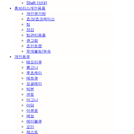
Shaft (상대)
휴브리스개인용품
개인큐가방
쵸크/쵸크케이스
팁
장갑
팁관리용품
큐그립
조인트캡
무게볼트/부속
개인용큐
떼오리큐
롱고니
루츠케이
메쯔큐
모글레이
빅본
센토
아그니
아담
아큐로
에보
에이블큐
오딘
제스트