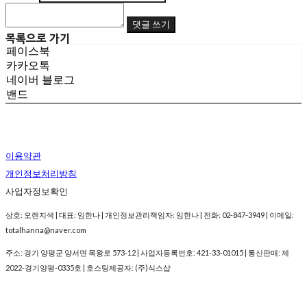
댓글 쓰기
목록으로 가기
페이스북
카카오톡
네이버 블로그
밴드
이용약관
개인정보처리방침
사업자정보확인
상호: 오렌지색 | 대표: 임한나 | 개인정보관리책임자: 임한나 | 전화: 02-847-3949 | 이메일:
totalhanna@naver.com
주소: 경기 양평군 양서면 목왕로 573-12 | 사업자등록번호:
421-33-01015
| 통신판매:
제
2022-경기양평-0335호
| 호스팅제공자: (주)식스샵