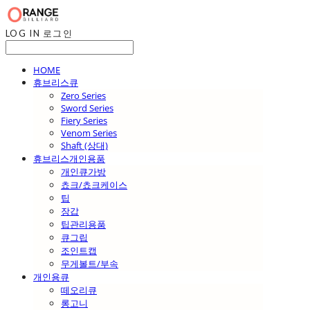
LOG IN
로그인
HOME
휴브리스큐
Zero Series
Sword Series
Fiery Series
Venom Series
Shaft (상대)
휴브리스개인용품
개인큐가방
쵸크/쵸크케이스
팁
장갑
팁관리용품
큐그립
조인트캡
무게볼트/부속
개인용큐
떼오리큐
롱고니