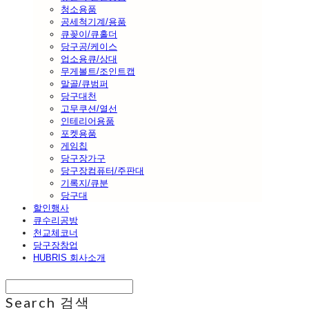
청소용품
공세척기계/용품
큐꽂이/큐홀더
당구공/케이스
업소용큐/상대
무게볼트/조인트캡
말골/큐범퍼
당구대천
고무쿠션/열선
인테리어용품
포켓용품
게임칩
당구장가구
당구장컴퓨터/주판대
기록지/큐분
당구대
할인행사
큐수리공방
천교체코너
당구장창업
HUBRIS 회사소개
Search
검색