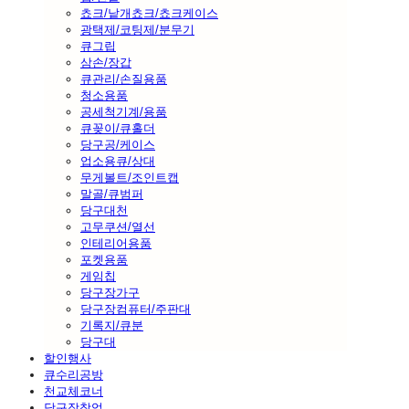
쵸크/낱개쵸크/쵸크케이스
광택제/코팅제/분무기
큐그립
삼손/장갑
큐관리/손질용품
청소용품
공세척기계/용품
큐꽂이/큐홀더
당구공/케이스
업소용큐/상대
무게볼트/조인트캡
말골/큐범퍼
당구대천
고무쿠션/열선
인테리어용품
포켓용품
게임칩
당구장가구
당구장컴퓨터/주판대
기록지/큐분
당구대
할인행사
큐수리공방
천교체코너
당구장창업