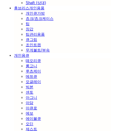
Shaft (상대)
휴브리스개인용품
개인큐가방
쵸크/쵸크케이스
팁
장갑
팁관리용품
큐그립
조인트캡
무게볼트/부속
개인용큐
떼오리큐
롱고니
루츠케이
메쯔큐
모글레이
빅본
센토
아그니
아담
아큐로
에보
에이블큐
오딘
제스트