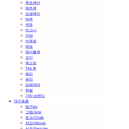
루츠케이
메쯔큐
모글레이
빅본
센토
아그니
아담
아큐로
에보
에이블큐
오딘
제스트
TAS 큐
페리
퓨리
프레데터
한밭
기타 브랜드
개인용품
팁/Tips
그립/Grip
쵸크/Chalk
장갑/Gloves
선골/Ferrules