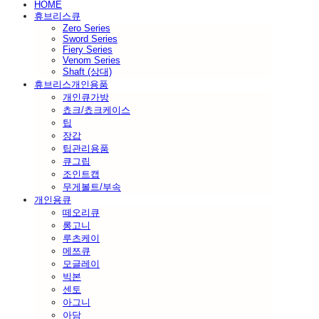
HOME
휴브리스큐
Zero Series
Sword Series
Fiery Series
Venom Series
Shaft (상대)
휴브리스개인용품
개인큐가방
쵸크/쵸크케이스
팁
장갑
팁관리용품
큐그립
조인트캡
무게볼트/부속
개인용큐
떼오리큐
롱고니
루츠케이
메쯔큐
모글레이
빅본
센토
아그니
아담