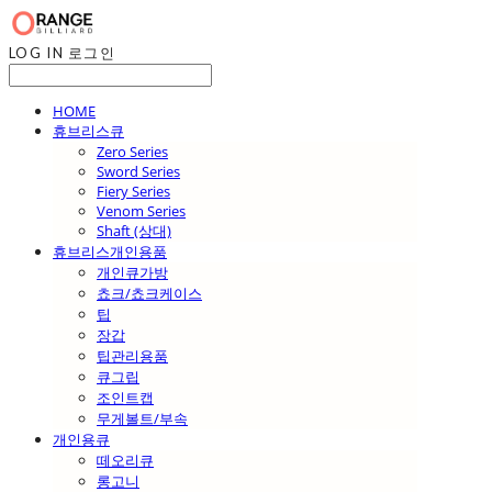
LOG IN
로그인
HOME
휴브리스큐
Zero Series
Sword Series
Fiery Series
Venom Series
Shaft (상대)
휴브리스개인용품
개인큐가방
쵸크/쵸크케이스
팁
장갑
팁관리용품
큐그립
조인트캡
무게볼트/부속
개인용큐
떼오리큐
롱고니