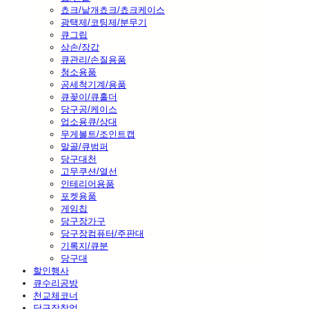
쵸크/낱개쵸크/쵸크케이스
광택제/코팅제/분무기
큐그립
삼손/장갑
큐관리/손질용품
청소용품
공세척기계/용품
큐꽂이/큐홀더
당구공/케이스
업소용큐/상대
무게볼트/조인트캡
말골/큐범퍼
당구대천
고무쿠션/열선
인테리어용품
포켓용품
게임칩
당구장가구
당구장컴퓨터/주판대
기록지/큐분
당구대
할인행사
큐수리공방
천교체코너
당구장창업