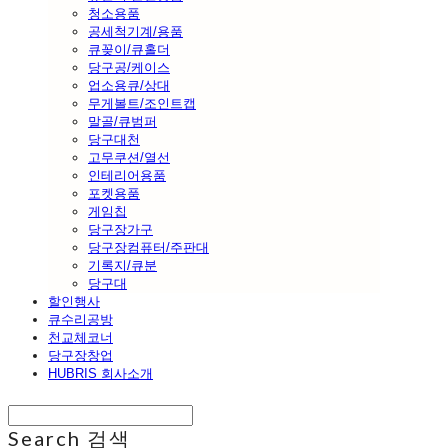
청소용품
공세척기계/용품
큐꽂이/큐홀더
당구공/케이스
업소용큐/상대
무게볼트/조인트캡
말골/큐범퍼
당구대천
고무쿠션/열선
인테리어용품
포켓용품
게임칩
당구장가구
당구장컴퓨터/주판대
기록지/큐분
당구대
할인행사
큐수리공방
천교체코너
당구장창업
HUBRIS 회사소개
Search
검색