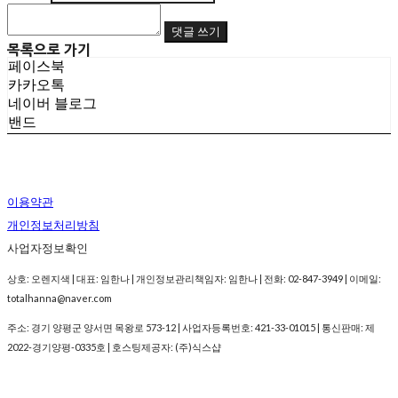
댓글 쓰기
목록으로 가기
페이스북
카카오톡
네이버 블로그
밴드
이용약관
개인정보처리방침
사업자정보확인
상호: 오렌지색 | 대표: 임한나 | 개인정보관리책임자: 임한나 | 전화: 02-847-3949 | 이메일:
totalhanna@naver.com
주소: 경기 양평군 양서면 목왕로 573-12 | 사업자등록번호:
421-33-01015
| 통신판매:
제
2022-경기양평-0335호
| 호스팅제공자: (주)식스샵