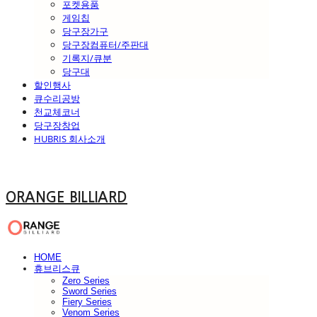
포켓용품
게임칩
당구장가구
당구장컴퓨터/주판대
기록지/큐분
당구대
할인행사
큐수리공방
천교체코너
당구장창업
HUBRIS 회사소개
ORANGE BILLIARD
HOME
휴브리스큐
Zero Series
Sword Series
Fiery Series
Venom Series