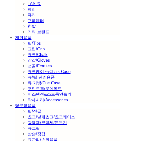
TAS 큐
페리
퓨리
프레데터
한밭
기타 브랜드
개인용품
팁/Tips
그립/Grip
쵸크/Chalk
장갑/Gloves
선골/Ferrules
쵸크케이스/Chalk Case
큐/팁 관리용품
큐 가방/Cue Case
조인트캡/무게볼트
익스텐션&스트록연습기
악세사리/Accessories
당구장용품
팁/선골
쵸크/낱개쵸크/쵸크케이스
광택제/코팅제/분무기
큐그립
삼손/장갑
큐관리/손질용품