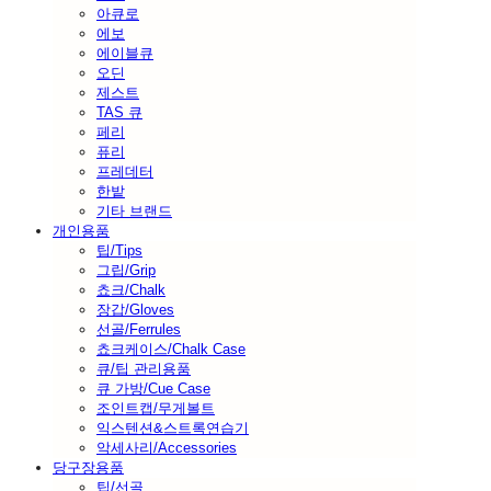
아큐로
에보
에이블큐
오딘
제스트
TAS 큐
페리
퓨리
프레데터
한밭
기타 브랜드
개인용품
팁/Tips
그립/Grip
쵸크/Chalk
장갑/Gloves
선골/Ferrules
쵸크케이스/Chalk Case
큐/팁 관리용품
큐 가방/Cue Case
조인트캡/무게볼트
익스텐션&스트록연습기
악세사리/Accessories
당구장용품
팁/선골