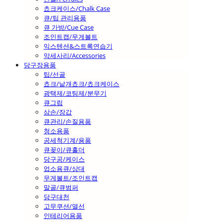
쵸크케이스/Chalk Case
큐/팁 관리용품
큐 가방/Cue Case
조인트캡/무게볼트
익스텐션&스트록연습기
악세사리/Accessories
당구장용품
팁/선골
쵸크/낱개쵸크/쵸크케이스
광택제/코팅제/분무기
큐그립
삼손/장갑
큐관리/손질용품
청소용품
공세척기계/용품
큐꽂이/큐홀더
당구공/케이스
업소용큐/상대
무게볼트/조인트캡
말골/큐범퍼
당구대천
고무쿠션/열선
인테리어용품