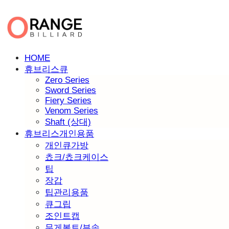
HOME
휴브리스큐
Zero Series
Sword Series
Fiery Series
Venom Series
Shaft (상대)
휴브리스개인용품
개인큐가방
쵸크/쵸크케이스
팁
장갑
팁관리용품
큐그립
조인트캡
무게볼트/부속