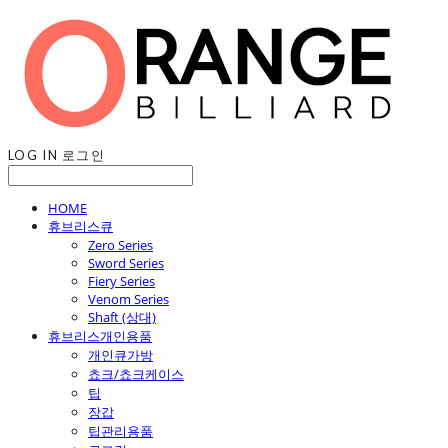
LOG IN
로그인
HOME
휴브리스큐
Zero Series
Sword Series
Fiery Series
Venom Series
Shaft (상대)
휴브리스개인용품
개인큐가방
쵸크/쵸크케이스
팁
장갑
팁관리용품