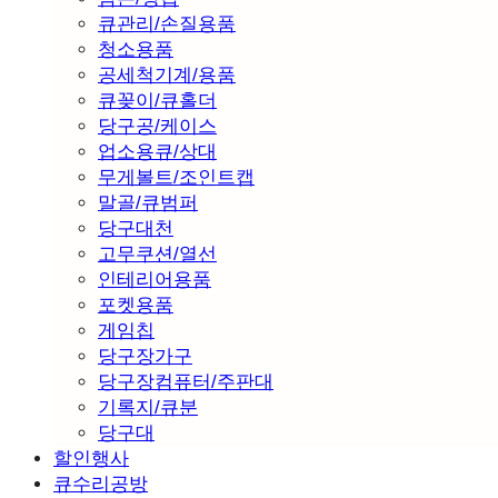
큐관리/손질용품
청소용품
공세척기계/용품
큐꽂이/큐홀더
당구공/케이스
업소용큐/상대
무게볼트/조인트캡
말골/큐범퍼
당구대천
고무쿠션/열선
인테리어용품
포켓용품
게임칩
당구장가구
당구장컴퓨터/주판대
기록지/큐분
당구대
할인행사
큐수리공방