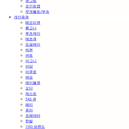
큐그립
조인트캡
무게볼트/부속
개인용큐
떼오리큐
롱고니
루츠케이
메쯔큐
모글레이
빅본
센토
아그니
아담
아큐로
에보
에이블큐
오딘
제스트
TAS 큐
페리
퓨리
프레데터
한밭
기타 브랜드