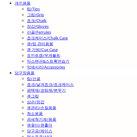
개인용품
팁/Tips
그립/Grip
쵸크/Chalk
장갑/Gloves
선골/Ferrules
쵸크케이스/Chalk Case
큐/팁 관리용품
큐 가방/Cue Case
조인트캡/무게볼트
익스텐션&스트록연습기
악세사리/Accessories
당구장용품
팁/선골
쵸크/낱개쵸크/쵸크케이스
광택제/코팅제/분무기
큐그립
삼손/장갑
큐관리/손질용품
청소용품
공세척기계/용품
큐꽂이/큐홀더
당구공/케이스
업소용큐/상대