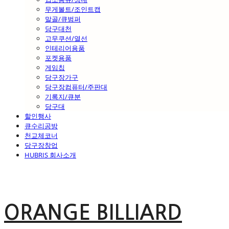
무게볼트/조인트캡
말골/큐범퍼
당구대천
고무쿠션/열선
인테리어용품
포켓용품
게임칩
당구장가구
당구장컴퓨터/주판대
기록지/큐분
당구대
할인행사
큐수리공방
천교체코너
당구장창업
HUBRIS 회사소개
ORANGE BILLIARD