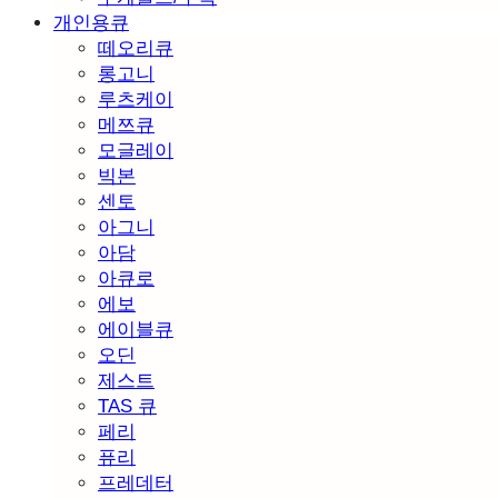
개인용큐
떼오리큐
롱고니
루츠케이
메쯔큐
모글레이
빅본
센토
아그니
아담
아큐로
에보
에이블큐
오딘
제스트
TAS 큐
페리
퓨리
프레데터