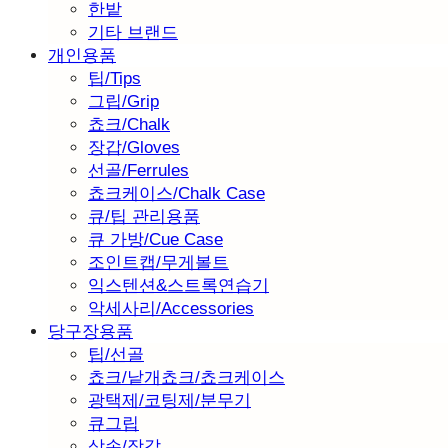
한밭
기타 브랜드
개인용품
팁/Tips
그립/Grip
쵸크/Chalk
장갑/Gloves
선골/Ferrules
쵸크케이스/Chalk Case
큐/팁 관리용품
큐 가방/Cue Case
조인트캡/무게볼트
익스텐션&스트록연습기
악세사리/Accessories
당구장용품
팁/선골
쵸크/낱개쵸크/쵸크케이스
광택제/코팅제/분무기
큐그립
삼손/장갑