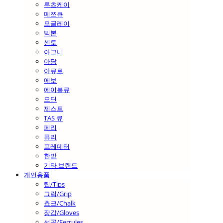
루츠케이
메쯔큐
모글레이
빅본
센토
아그니
아담
아큐로
에보
에이블큐
오딘
제스트
TAS 큐
페리
퓨리
프레데터
한밭
기타 브랜드
개인용품
팁/Tips
그립/Grip
쵸크/Chalk
장갑/Gloves
선골/Ferrules