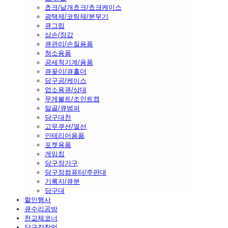
쵸크/낱개쵸크/쵸크케이스
광택제/코팅제/분무기
큐그립
삼손/장갑
큐관리/손질용품
청소용품
공세척기계/용품
큐꽂이/큐홀더
당구공/케이스
업소용큐/상대
무게볼트/조인트캡
말골/큐범퍼
당구대천
고무쿠션/열선
인테리어용품
포켓용품
게임칩
당구장가구
당구장컴퓨터/주판대
기록지/큐분
당구대
할인행사
큐수리공방
천교체코너
당구장창업