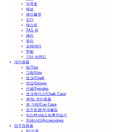
아큐로
에보
에이블큐
오딘
제스트
TAS 큐
페리
퓨리
프레데터
한밭
기타 브랜드
개인용품
팁/Tips
그립/Grip
쵸크/Chalk
장갑/Gloves
선골/Ferrules
쵸크케이스/Chalk Case
큐/팁 관리용품
큐 가방/Cue Case
조인트캡/무게볼트
익스텐션&스트록연습기
악세사리/Accessories
당구장용품
팁/선골