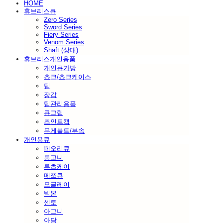
HOME
휴브리스큐
Zero Series
Sword Series
Fiery Series
Venom Series
Shaft (상대)
휴브리스개인용품
개인큐가방
쵸크/쵸크케이스
팁
장갑
팁관리용품
큐그립
조인트캡
무게볼트/부속
개인용큐
떼오리큐
롱고니
루츠케이
메쯔큐
모글레이
빅본
센토
아그니
아담