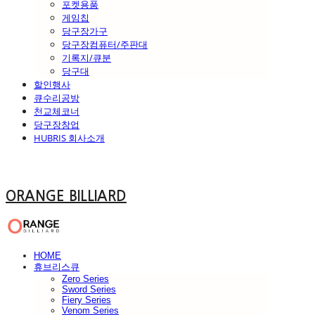
포켓용품
게임칩
당구장가구
당구장컴퓨터/주판대
기록지/큐분
당구대
할인행사
큐수리공방
천교체코너
당구장창업
HUBRIS 회사소개
ORANGE BILLIARD
HOME
휴브리스큐
Zero Series
Sword Series
Fiery Series
Venom Series