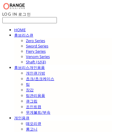
LOG IN
로그인
HOME
휴브리스큐
Zero Series
Sword Series
Fiery Series
Venom Series
Shaft (상대)
휴브리스개인용품
개인큐가방
쵸크/쵸크케이스
팁
장갑
팁관리용품
큐그립
조인트캡
무게볼트/부속
개인용큐
떼오리큐
롱고니