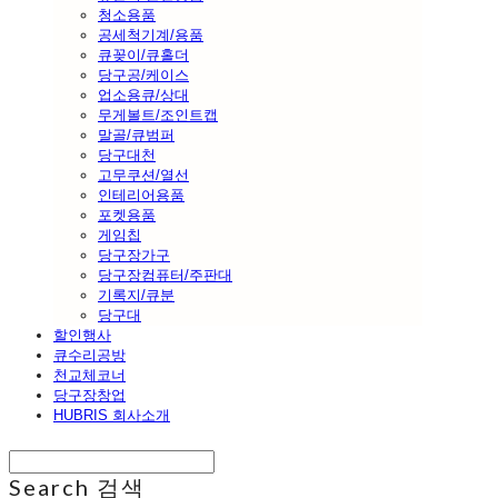
청소용품
공세척기계/용품
큐꽂이/큐홀더
당구공/케이스
업소용큐/상대
무게볼트/조인트캡
말골/큐범퍼
당구대천
고무쿠션/열선
인테리어용품
포켓용품
게임칩
당구장가구
당구장컴퓨터/주판대
기록지/큐분
당구대
할인행사
큐수리공방
천교체코너
당구장창업
HUBRIS 회사소개
Search
검색