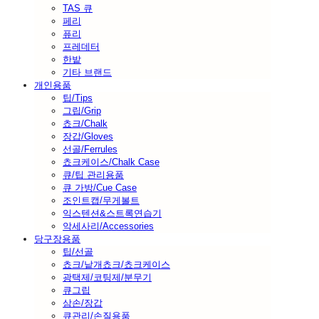
TAS 큐
페리
퓨리
프레데터
한밭
기타 브랜드
개인용품
팁/Tips
그립/Grip
쵸크/Chalk
장갑/Gloves
선골/Ferrules
쵸크케이스/Chalk Case
큐/팁 관리용품
큐 가방/Cue Case
조인트캡/무게볼트
익스텐션&스트록연습기
악세사리/Accessories
당구장용품
팁/선골
쵸크/낱개쵸크/쵸크케이스
광택제/코팅제/분무기
큐그립
삼손/장갑
큐관리/손질용품