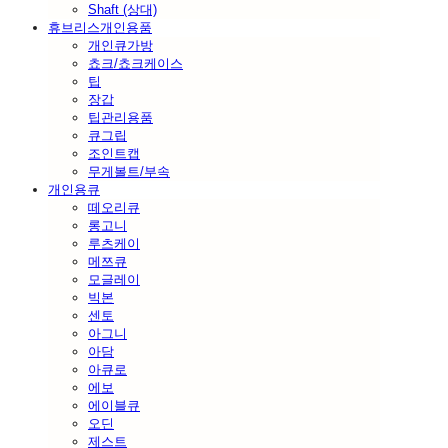
Shaft (상대)
휴브리스개인용품
개인큐가방
쵸크/쵸크케이스
팁
장갑
팁관리용품
큐그립
조인트캡
무게볼트/부속
개인용큐
떼오리큐
롱고니
루츠케이
메쯔큐
모글레이
빅본
센토
아그니
아담
아큐로
에보
에이블큐
오딘
제스트