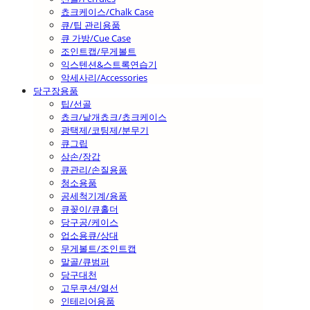
쵸크케이스/Chalk Case
큐/팁 관리용품
큐 가방/Cue Case
조인트캡/무게볼트
익스텐션&스트록연습기
악세사리/Accessories
당구장용품
팁/선골
쵸크/낱개쵸크/쵸크케이스
광택제/코팅제/분무기
큐그립
삼손/장갑
큐관리/손질용품
청소용품
공세척기계/용품
큐꽂이/큐홀더
당구공/케이스
업소용큐/상대
무게볼트/조인트캡
말골/큐범퍼
당구대천
고무쿠션/열선
인테리어용품