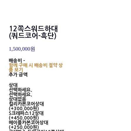
12쪽스워드하대
(쿼드코어-흑단)
1,500,000원
배송비
-
함께 구매 시 배송비 절약 상
품 보기
추가 금액
상대
선택하세요.
선택하세요.
상대없음
컬리카본코어상대
(+300,000원)
S크레파스12상대
(+450,000원)
메이플카본코어상대
(+250,000원)