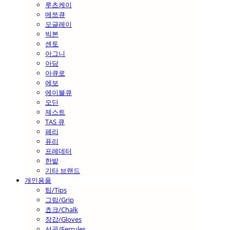
루츠케이
메쯔큐
모글레이
빅본
센토
아그니
아담
아큐로
에보
에이블큐
오딘
제스트
TAS 큐
페리
퓨리
프레데터
한밭
기타 브랜드
개인용품
팁/Tips
그립/Grip
쵸크/Chalk
장갑/Gloves
선골/Ferrules