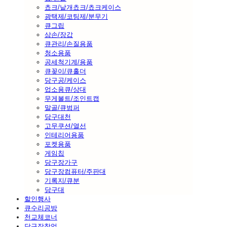
쵸크/낱개쵸크/쵸크케이스
광택제/코팅제/분무기
큐그립
삼손/장갑
큐관리/손질용품
청소용품
공세척기계/용품
큐꽂이/큐홀더
당구공/케이스
업소용큐/상대
무게볼트/조인트캡
말골/큐범퍼
당구대천
고무쿠션/열선
인테리어용품
포켓용품
게임칩
당구장가구
당구장컴퓨터/주판대
기록지/큐분
당구대
할인행사
큐수리공방
천교체코너
당구장창업