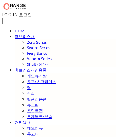
LOG IN
로그인
HOME
휴브리스큐
Zero Series
Sword Series
Fiery Series
Venom Series
Shaft (상대)
휴브리스개인용품
개인큐가방
쵸크/쵸크케이스
팁
장갑
팁관리용품
큐그립
조인트캡
무게볼트/부속
개인용큐
떼오리큐
롱고니