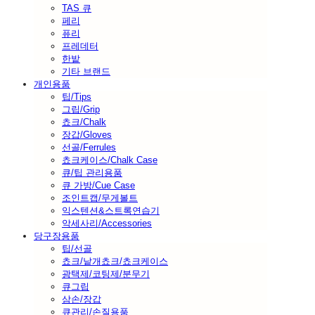
TAS 큐
페리
퓨리
프레데터
한밭
기타 브랜드
개인용품
팁/Tips
그립/Grip
쵸크/Chalk
장갑/Gloves
선골/Ferrules
쵸크케이스/Chalk Case
큐/팁 관리용품
큐 가방/Cue Case
조인트캡/무게볼트
익스텐션&스트록연습기
악세사리/Accessories
당구장용품
팁/선골
쵸크/낱개쵸크/쵸크케이스
광택제/코팅제/분무기
큐그립
삼손/장갑
큐관리/손질용품