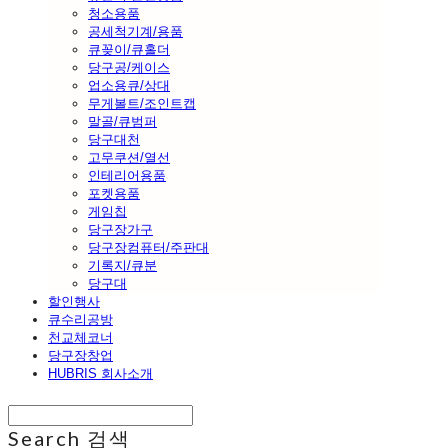
청소용품
공세척기계/용품
큐꽂이/큐홀더
당구공/케이스
업소용큐/상대
무게볼트/조인트캡
말골/큐범퍼
당구대천
고무쿠션/열선
인테리어용품
포켓용품
게임칩
당구장가구
당구장컴퓨터/주판대
기록지/큐분
당구대
할인행사
큐수리공방
천교체코너
당구장창업
HUBRIS 회사소개
Search
검색