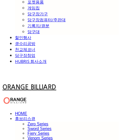
포켓용품
게임칩
당구장가구
당구장컴퓨터/주판대
기록지/큐분
당구대
할인행사
큐수리공방
천교체코너
당구장창업
HUBRIS 회사소개
ORANGE BILLIARD
HOME
휴브리스큐
Zero Series
Sword Series
Fiery Series
Venom Series