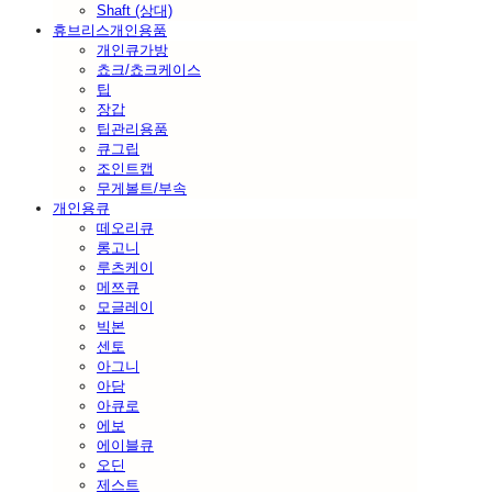
Shaft (상대)
휴브리스개인용품
개인큐가방
쵸크/쵸크케이스
팁
장갑
팁관리용품
큐그립
조인트캡
무게볼트/부속
개인용큐
떼오리큐
롱고니
루츠케이
메쯔큐
모글레이
빅본
센토
아그니
아담
아큐로
에보
에이블큐
오딘
제스트