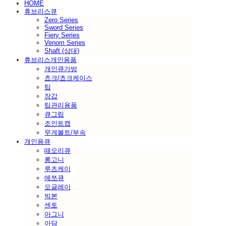
HOME
휴브리스큐
Zero Series
Sword Series
Fiery Series
Venom Series
Shaft (상대)
휴브리스개인용품
개인큐가방
쵸크/쵸크케이스
팁
장갑
팁관리용품
큐그립
조인트캡
무게볼트/부속
개인용큐
떼오리큐
롱고니
루츠케이
메쯔큐
모글레이
빅본
센토
아그니
아담