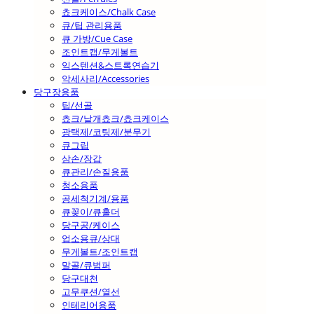
쵸크케이스/Chalk Case
큐/팁 관리용품
큐 가방/Cue Case
조인트캡/무게볼트
익스텐션&스트록연습기
악세사리/Accessories
당구장용품
팁/선골
쵸크/낱개쵸크/쵸크케이스
광택제/코팅제/분무기
큐그립
삼손/장갑
큐관리/손질용품
청소용품
공세척기계/용품
큐꽂이/큐홀더
당구공/케이스
업소용큐/상대
무게볼트/조인트캡
말골/큐범퍼
당구대천
고무쿠션/열선
인테리어용품