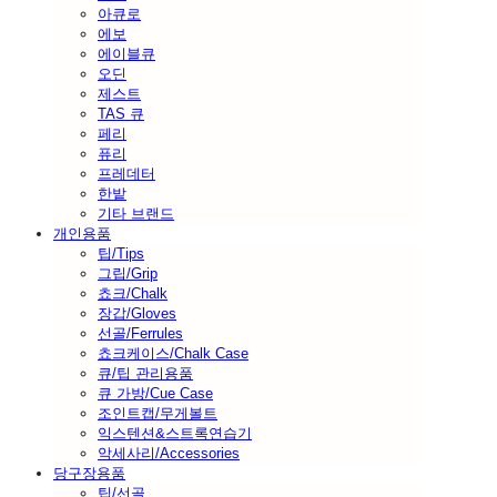
아큐로
에보
에이블큐
오딘
제스트
TAS 큐
페리
퓨리
프레데터
한밭
기타 브랜드
개인용품
팁/Tips
그립/Grip
쵸크/Chalk
장갑/Gloves
선골/Ferrules
쵸크케이스/Chalk Case
큐/팁 관리용품
큐 가방/Cue Case
조인트캡/무게볼트
익스텐션&스트록연습기
악세사리/Accessories
당구장용품
팁/선골