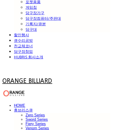
포켓용품
게임칩
당구장가구
당구장컴퓨터/주판대
기록지/큐분
당구대
할인행사
큐수리공방
천교체코너
당구장창업
HUBRIS 회사소개
ORANGE BILLIARD
HOME
휴브리스큐
Zero Series
Sword Series
Fiery Series
Venom Series