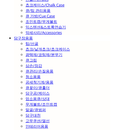
쵸크케이스/Chalk Case
큐/팁 관리용품
큐 가방/Cue Case
조인트캡/무게볼트
익스텐션&스트록연습기
악세사리/Accessories
당구장용품
팁/선골
쵸크/낱개쵸크/쵸크케이스
광택제/코팅제/분무기
큐그립
삼손/장갑
큐관리/손질용품
청소용품
공세척기계/용품
큐꽂이/큐홀더
당구공/케이스
업소용큐/상대
무게볼트/조인트캡
말골/큐범퍼
당구대천
고무쿠션/열선
인테리어용품