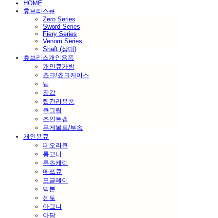
HOME
휴브리스큐
Zero Series
Sword Series
Fiery Series
Venom Series
Shaft (상대)
휴브리스개인용품
개인큐가방
쵸크/쵸크케이스
팁
장갑
팁관리용품
큐그립
조인트캡
무게볼트/부속
개인용큐
떼오리큐
롱고니
루츠케이
메쯔큐
모글레이
빅본
센토
아그니
아담