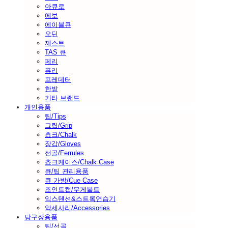
아큐로
에보
에이블큐
오딘
제스트
TAS 큐
페리
퓨리
프레데터
한밭
기타 브랜드
개인용품
팁/Tips
그립/Grip
쵸크/Chalk
장갑/Gloves
선골/Ferrules
쵸크케이스/Chalk Case
큐/팁 관리용품
큐 가방/Cue Case
조인트캡/무게볼트
익스텐션&스트록연습기
악세사리/Accessories
당구장용품
팁/선골