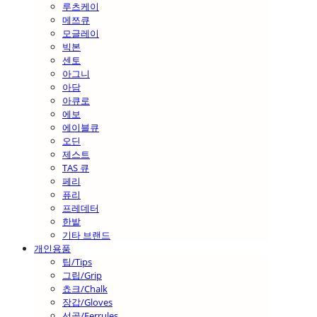
루츠케이
메쯔큐
모글레이
빅본
센토
아그니
아담
아큐로
에보
에이블큐
오딘
제스트
TAS 큐
페리
퓨리
프레데터
한밭
기타 브랜드
개인용품
팁/Tips
그립/Grip
쵸크/Chalk
장갑/Gloves
선골/Ferrules