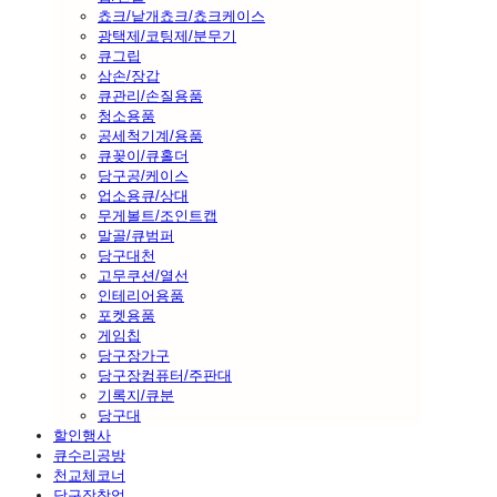
쵸크/낱개쵸크/쵸크케이스
광택제/코팅제/분무기
큐그립
삼손/장갑
큐관리/손질용품
청소용품
공세척기계/용품
큐꽂이/큐홀더
당구공/케이스
업소용큐/상대
무게볼트/조인트캡
말골/큐범퍼
당구대천
고무쿠션/열선
인테리어용품
포켓용품
게임칩
당구장가구
당구장컴퓨터/주판대
기록지/큐분
당구대
할인행사
큐수리공방
천교체코너
당구장창업