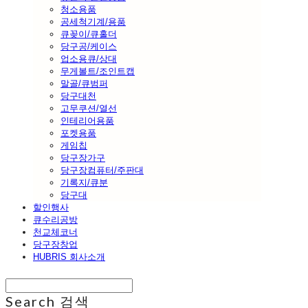
청소용품
공세척기계/용품
큐꽂이/큐홀더
당구공/케이스
업소용큐/상대
무게볼트/조인트캡
말골/큐범퍼
당구대천
고무쿠션/열선
인테리어용품
포켓용품
게임칩
당구장가구
당구장컴퓨터/주판대
기록지/큐분
당구대
할인행사
큐수리공방
천교체코너
당구장창업
HUBRIS 회사소개
Search
검색