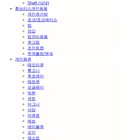
Shaft (상대)
휴브리스개인용품
개인큐가방
쵸크/쵸크케이스
팁
장갑
팁관리용품
큐그립
조인트캡
무게볼트/부속
개인용큐
떼오리큐
롱고니
루츠케이
메쯔큐
모글레이
빅본
센토
아그니
아담
아큐로
에보
에이블큐
오딘
제스트