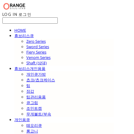
LOG IN
로그인
HOME
휴브리스큐
Zero Series
Sword Series
Fiery Series
Venom Series
Shaft (상대)
휴브리스개인용품
개인큐가방
쵸크/쵸크케이스
팁
장갑
팁관리용품
큐그립
조인트캡
무게볼트/부속
개인용큐
떼오리큐
롱고니