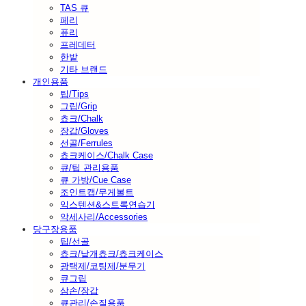
TAS 큐
페리
퓨리
프레데터
한밭
기타 브랜드
개인용품
팁/Tips
그립/Grip
쵸크/Chalk
장갑/Gloves
선골/Ferrules
쵸크케이스/Chalk Case
큐/팁 관리용품
큐 가방/Cue Case
조인트캡/무게볼트
익스텐션&스트록연습기
악세사리/Accessories
당구장용품
팁/선골
쵸크/낱개쵸크/쵸크케이스
광택제/코팅제/분무기
큐그립
삼손/장갑
큐관리/손질용품