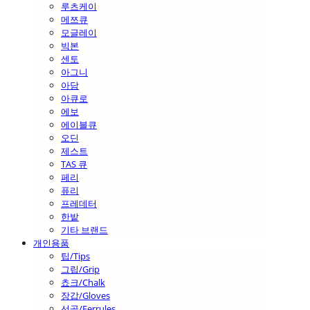
루츠케이
메쯔큐
모글레이
빅본
센토
아그니
아담
아큐로
에보
에이블큐
오딘
제스트
TAS 큐
페리
퓨리
프레데터
한밭
기타 브랜드
개인용품
팁/Tips
그립/Grip
쵸크/Chalk
장갑/Gloves
선골/Ferrules