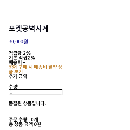
포켓공벽시계
30,000원
적립금
2%
기본 적립
2%
배송비
-
함께 구매 시 배송비 절약 상
품 보기
추가 금액
수량
품절된 상품입니다.
주문 수량
0개
총 상품 금액
0원