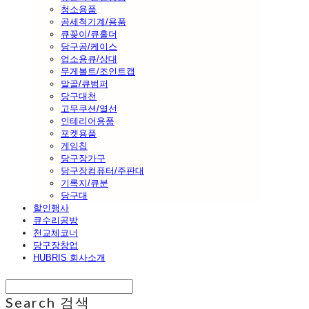
청소용품
공세척기계/용품
큐꽂이/큐홀더
당구공/케이스
업소용큐/상대
무게볼트/조인트캡
말골/큐범퍼
당구대천
고무쿠션/열선
인테리어용품
포켓용품
게임칩
당구장가구
당구장컴퓨터/주판대
기록지/큐분
당구대
할인행사
큐수리공방
천교체코너
당구장창업
HUBRIS 회사소개
Search
검색