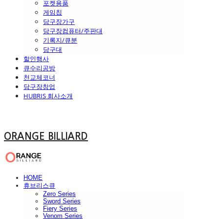
포켓용품
게임칩
당구장가구
당구장컴퓨터/주판대
기록지/큐분
당구대
할인행사
큐수리공방
천교체코너
당구장창업
HUBRIS 회사소개
ORANGE BILLIARD
HOME
휴브리스큐
Zero Series
Sword Series
Fiery Series
Venom Series