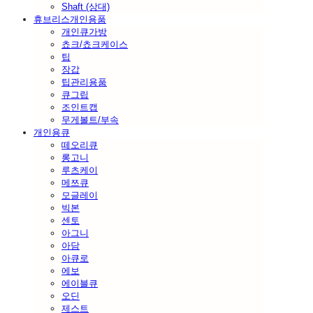
Shaft (상대)
휴브리스개인용품
개인큐가방
쵸크/쵸크케이스
팁
장갑
팁관리용품
큐그립
조인트캡
무게볼트/부속
개인용큐
떼오리큐
롱고니
루츠케이
메쯔큐
모글레이
빅본
센토
아그니
아담
아큐로
에보
에이블큐
오딘
제스트