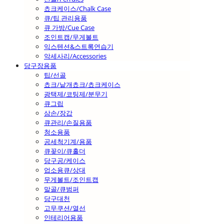
쵸크케이스/Chalk Case
큐/팁 관리용품
큐 가방/Cue Case
조인트캡/무게볼트
익스텐션&스트록연습기
악세사리/Accessories
당구장용품
팁/선골
쵸크/낱개쵸크/쵸크케이스
광택제/코팅제/분무기
큐그립
삼손/장갑
큐관리/손질용품
청소용품
공세척기계/용품
큐꽂이/큐홀더
당구공/케이스
업소용큐/상대
무게볼트/조인트캡
말골/큐범퍼
당구대천
고무쿠션/열선
인테리어용품