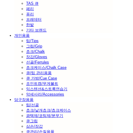
TAS 큐
페리
퓨리
프레데터
한밭
기타 브랜드
개인용품
팁/Tips
그립/Grip
쵸크/Chalk
장갑/Gloves
선골/Ferrules
쵸크케이스/Chalk Case
큐/팁 관리용품
큐 가방/Cue Case
조인트캡/무게볼트
익스텐션&스트록연습기
악세사리/Accessories
당구장용품
팁/선골
쵸크/낱개쵸크/쵸크케이스
광택제/코팅제/분무기
큐그립
삼손/장갑
큐관리/손질용품