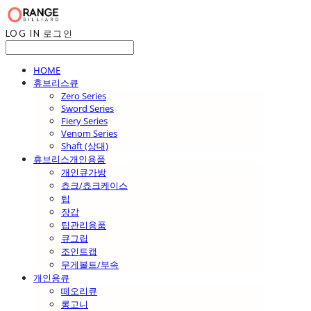
LOG IN
로그인
HOME
휴브리스큐
Zero Series
Sword Series
Fiery Series
Venom Series
Shaft (상대)
휴브리스개인용품
개인큐가방
쵸크/쵸크케이스
팁
장갑
팁관리용품
큐그립
조인트캡
무게볼트/부속
개인용큐
떼오리큐
롱고니