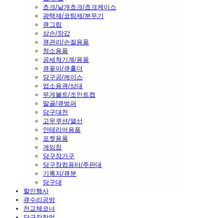
쵸크/낱개쵸크/쵸크케이스
광택제/코팅제/분무기
큐그립
삼손/장갑
큐관리/손질용품
청소용품
공세척기계/용품
큐꽂이/큐홀더
당구공/케이스
업소용큐/상대
무게볼트/조인트캡
말골/큐범퍼
당구대천
고무쿠션/열선
인테리어용품
포켓용품
게임칩
당구장가구
당구장컴퓨터/주판대
기록지/큐분
당구대
할인행사
큐수리공방
천교체코너
당구장창업