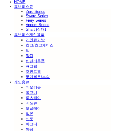
HOME
휴브리스큐
Zero Series
Sword Series
Fiery Series
Venom Series
Shaft (상대)
휴브리스개인용품
개인큐가방
쵸크/쵸크케이스
팁
장갑
팁관리용품
큐그립
조인트캡
무게볼트/부속
개인용큐
떼오리큐
롱고니
루츠케이
메쯔큐
모글레이
빅본
센토
아그니
아담