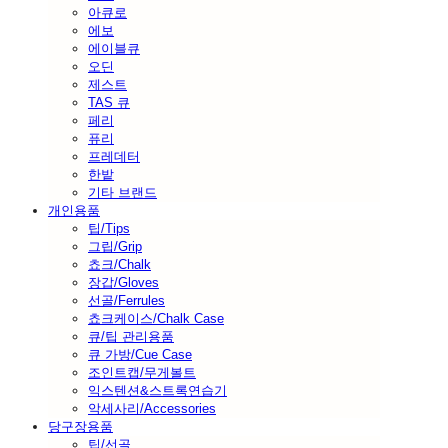
아큐로
에보
에이블큐
오딘
제스트
TAS 큐
페리
퓨리
프레데터
한밭
기타 브랜드
개인용품
팁/Tips
그립/Grip
쵸크/Chalk
장갑/Gloves
선골/Ferrules
쵸크케이스/Chalk Case
큐/팁 관리용품
큐 가방/Cue Case
조인트캡/무게볼트
익스텐션&스트록연습기
악세사리/Accessories
당구장용품
팁/선골