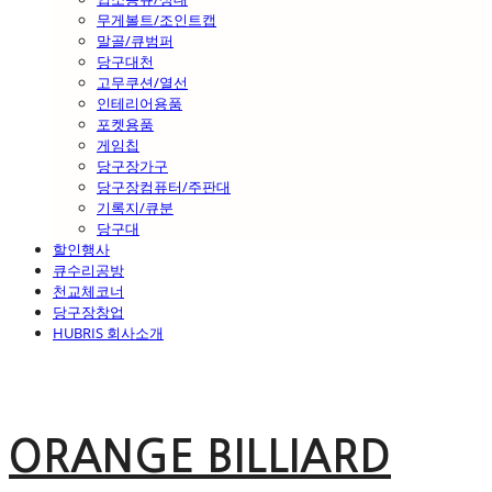
무게볼트/조인트캡
말골/큐범퍼
당구대천
고무쿠션/열선
인테리어용품
포켓용품
게임칩
당구장가구
당구장컴퓨터/주판대
기록지/큐분
당구대
할인행사
큐수리공방
천교체코너
당구장창업
HUBRIS 회사소개
ORANGE BILLIARD