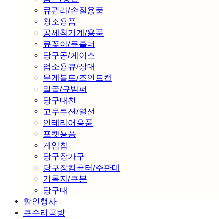
큐관리/손질용품
청소용품
공세척기계/용품
큐꽂이/큐홀더
당구공/케이스
업소용큐/상대
무게볼트/조인트캡
말골/큐범퍼
당구대천
고무쿠션/열선
인테리어용품
포켓용품
게임칩
당구장가구
당구장컴퓨터/주판대
기록지/큐분
당구대
할인행사
큐수리공방