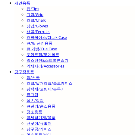
개인용품
팁/Tips
그립/Grip
쵸크/Chalk
장갑/Gloves
선골/Ferrules
쵸크케이스/Chalk Case
큐/팁 관리용품
큐 가방/Cue Case
조인트캡/무게볼트
익스텐션&스트록연습기
악세사리/Accessories
당구장용품
팁/선골
쵸크/낱개쵸크/쵸크케이스
광택제/코팅제/분무기
큐그립
삼손/장갑
큐관리/손질용품
청소용품
공세척기계/용품
큐꽂이/큐홀더
당구공/케이스
업소용큐/상대