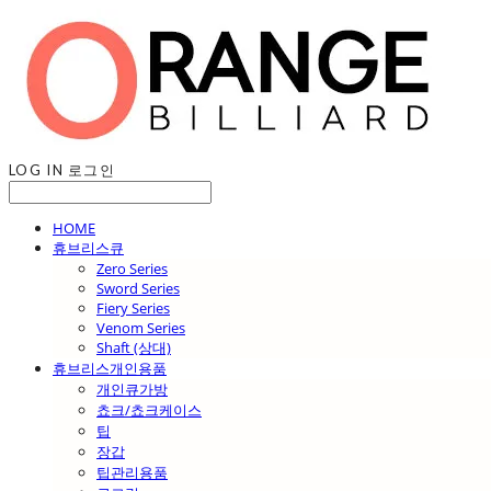
LOG IN
로그인
HOME
휴브리스큐
Zero Series
Sword Series
Fiery Series
Venom Series
Shaft (상대)
휴브리스개인용품
개인큐가방
쵸크/쵸크케이스
팁
장갑
팁관리용품