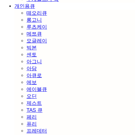
개인용큐
떼오리큐
롱고니
루츠케이
메쯔큐
모글레이
빅본
센토
아그니
아담
아큐로
에보
에이블큐
오딘
제스트
TAS 큐
페리
퓨리
프레데터