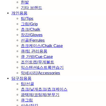
한밭
기타 브랜드
개인용품
팁/Tips
그립/Grip
쵸크/Chalk
장갑/Gloves
선골/Ferrules
쵸크케이스/Chalk Case
큐/팁 관리용품
큐 가방/Cue Case
조인트캡/무게볼트
익스텐션&스트록연습기
악세사리/Accessories
당구장용품
팁/선골
쵸크/낱개쵸크/쵸크케이스
광택제/코팅제/분무기
큐그립
삼손/장갑