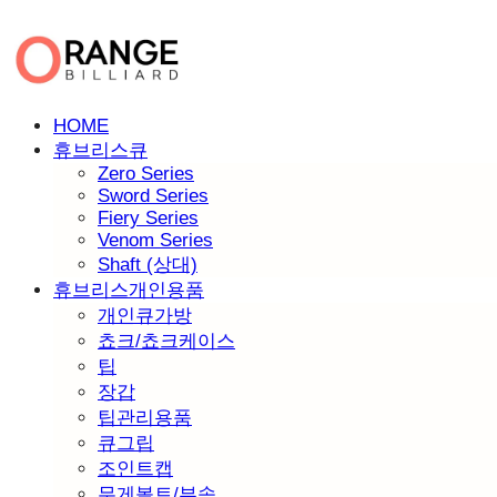
HOME
휴브리스큐
Zero Series
Sword Series
Fiery Series
Venom Series
Shaft (상대)
휴브리스개인용품
개인큐가방
쵸크/쵸크케이스
팁
장갑
팁관리용품
큐그립
조인트캡
무게볼트/부속