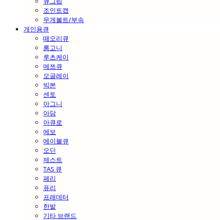
큐그립
조인트캡
무게볼트/부속
개인용큐
떼오리큐
롱고니
루츠케이
메쯔큐
모글레이
빅본
센토
아그니
아담
아큐로
에보
에이블큐
오딘
제스트
TAS 큐
페리
퓨리
프레데터
한밭
기타 브랜드