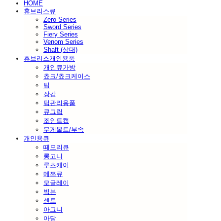
HOME
휴브리스큐
Zero Series
Sword Series
Fiery Series
Venom Series
Shaft (상대)
휴브리스개인용품
개인큐가방
쵸크/쵸크케이스
팁
장갑
팁관리용품
큐그립
조인트캡
무게볼트/부속
개인용큐
떼오리큐
롱고니
루츠케이
메쯔큐
모글레이
빅본
센토
아그니
아담