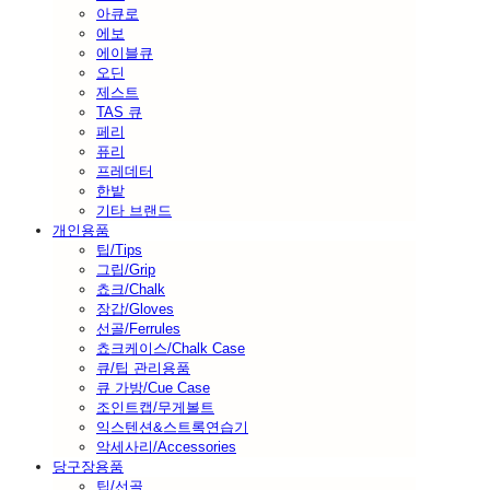
아큐로
에보
에이블큐
오딘
제스트
TAS 큐
페리
퓨리
프레데터
한밭
기타 브랜드
개인용품
팁/Tips
그립/Grip
쵸크/Chalk
장갑/Gloves
선골/Ferrules
쵸크케이스/Chalk Case
큐/팁 관리용품
큐 가방/Cue Case
조인트캡/무게볼트
익스텐션&스트록연습기
악세사리/Accessories
당구장용품
팁/선골