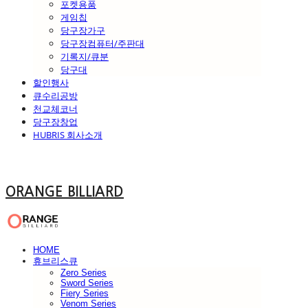
포켓용품
게임칩
당구장가구
당구장컴퓨터/주판대
기록지/큐분
당구대
할인행사
큐수리공방
천교체코너
당구장창업
HUBRIS 회사소개
ORANGE BILLIARD
HOME
휴브리스큐
Zero Series
Sword Series
Fiery Series
Venom Series