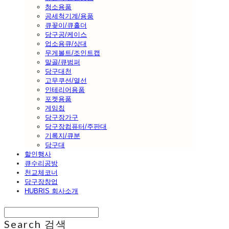
청소용품
공세척기계/용품
큐꽂이/큐홀더
당구공/케이스
업소용큐/상대
무게볼트/조인트캡
말골/큐범퍼
당구대천
고무쿠션/열선
인테리어용품
포켓용품
게임칩
당구장가구
당구장컴퓨터/주판대
기록지/큐분
당구대
할인행사
큐수리공방
천교체코너
당구장창업
HUBRIS 회사소개
Search
검색