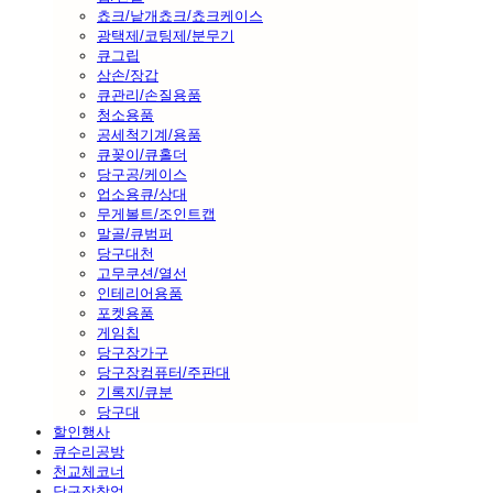
쵸크/낱개쵸크/쵸크케이스
광택제/코팅제/분무기
큐그립
삼손/장갑
큐관리/손질용품
청소용품
공세척기계/용품
큐꽂이/큐홀더
당구공/케이스
업소용큐/상대
무게볼트/조인트캡
말골/큐범퍼
당구대천
고무쿠션/열선
인테리어용품
포켓용품
게임칩
당구장가구
당구장컴퓨터/주판대
기록지/큐분
당구대
할인행사
큐수리공방
천교체코너
당구장창업