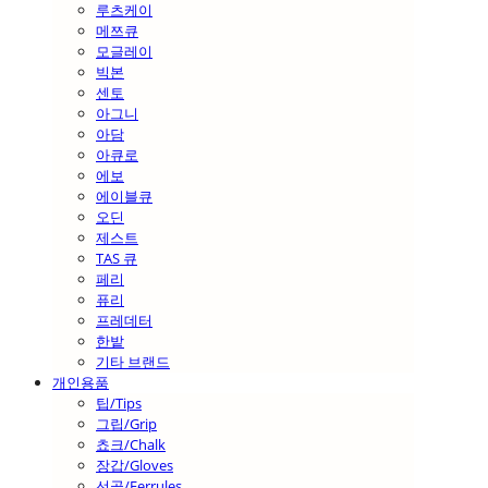
루츠케이
메쯔큐
모글레이
빅본
센토
아그니
아담
아큐로
에보
에이블큐
오딘
제스트
TAS 큐
페리
퓨리
프레데터
한밭
기타 브랜드
개인용품
팁/Tips
그립/Grip
쵸크/Chalk
장갑/Gloves
선골/Ferrules