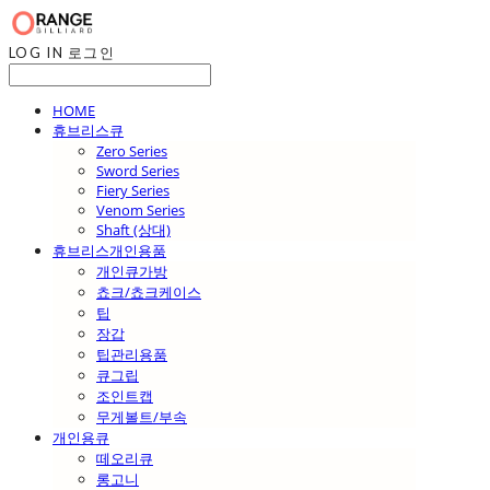
LOG IN
로그인
HOME
휴브리스큐
Zero Series
Sword Series
Fiery Series
Venom Series
Shaft (상대)
휴브리스개인용품
개인큐가방
쵸크/쵸크케이스
팁
장갑
팁관리용품
큐그립
조인트캡
무게볼트/부속
개인용큐
떼오리큐
롱고니