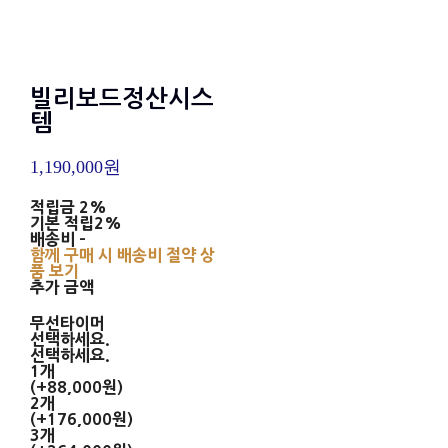
빌리보드정산시스
템
1,190,000원
적립금
2%
기본 적립
2%
배송비
-
함께 구매 시 배송비 절약 상
품 보기
추가 금액
무선타이머
선택하세요.
선택하세요.
1개
(+88,000원)
2개
(+176,000원)
3개