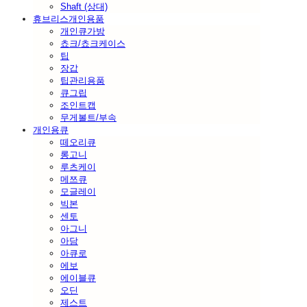
Shaft (상대)
휴브리스개인용품
개인큐가방
쵸크/쵸크케이스
팁
장갑
팁관리용품
큐그립
조인트캡
무게볼트/부속
개인용큐
떼오리큐
롱고니
루츠케이
메쯔큐
모글레이
빅본
센토
아그니
아담
아큐로
에보
에이블큐
오딘
제스트