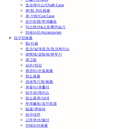
쵸크케이스/Chalk Case
큐/팁 관리용품
큐 가방/Cue Case
조인트캡/무게볼트
익스텐션&스트록연습기
악세사리/Accessories
당구장용품
팁/선골
쵸크/낱개쵸크/쵸크케이스
광택제/코팅제/분무기
큐그립
삼손/장갑
큐관리/손질용품
청소용품
공세척기계/용품
큐꽂이/큐홀더
당구공/케이스
업소용큐/상대
무게볼트/조인트캡
말골/큐범퍼
당구대천
고무쿠션/열선
인테리어용품