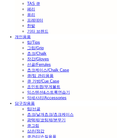
TAS 큐
페리
퓨리
프레데터
한밭
기타 브랜드
개인용품
팁/Tips
그립/Grip
쵸크/Chalk
장갑/Gloves
선골/Ferrules
쵸크케이스/Chalk Case
큐/팁 관리용품
큐 가방/Cue Case
조인트캡/무게볼트
익스텐션&스트록연습기
악세사리/Accessories
당구장용품
팁/선골
쵸크/낱개쵸크/쵸크케이스
광택제/코팅제/분무기
큐그립
삼손/장갑
큐관리/손질용품