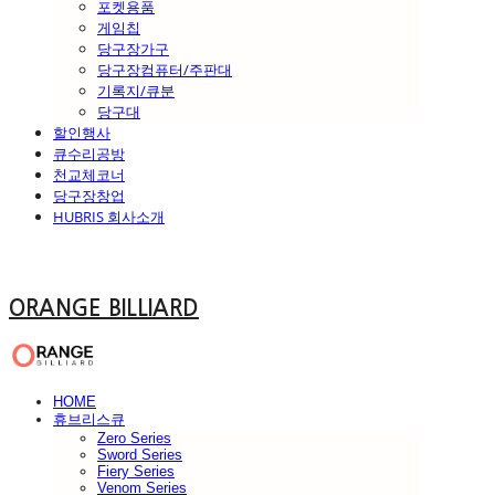
포켓용품
게임칩
당구장가구
당구장컴퓨터/주판대
기록지/큐분
당구대
할인행사
큐수리공방
천교체코너
당구장창업
HUBRIS 회사소개
ORANGE BILLIARD
HOME
휴브리스큐
Zero Series
Sword Series
Fiery Series
Venom Series