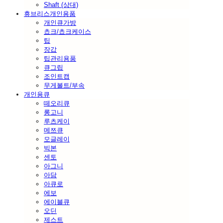
Shaft (상대)
휴브리스개인용품
개인큐가방
쵸크/쵸크케이스
팁
장갑
팁관리용품
큐그립
조인트캡
무게볼트/부속
개인용큐
떼오리큐
롱고니
루츠케이
메쯔큐
모글레이
빅본
센토
아그니
아담
아큐로
에보
에이블큐
오딘
제스트