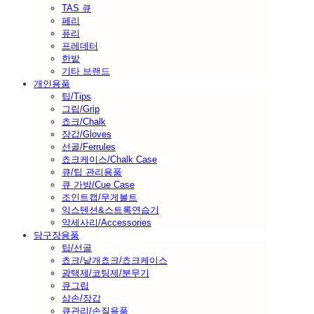
TAS 큐
페리
퓨리
프레데터
한밭
기타 브랜드
개인용품
팁/Tips
그립/Grip
쵸크/Chalk
장갑/Gloves
선골/Ferrules
쵸크케이스/Chalk Case
큐/팁 관리용품
큐 가방/Cue Case
조인트캡/무게볼트
익스텐션&스트록연습기
악세사리/Accessories
당구장용품
팁/선골
쵸크/낱개쵸크/쵸크케이스
광택제/코팅제/분무기
큐그립
삼손/장갑
큐관리/손질용품