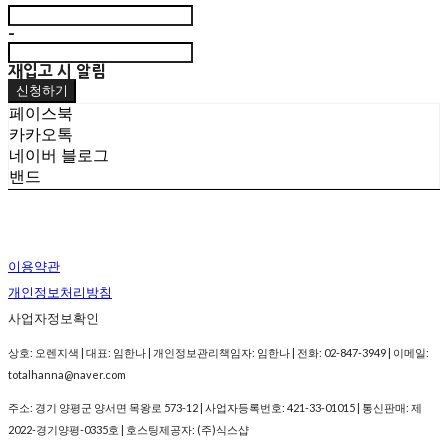
-
재입고 시 알림
신청하기
페이스북
카카오톡
네이버 블로그
밴드
이용약관
개인정보처리방침
사업자정보확인
상호: 오렌지색 | 대표: 임한나 | 개인정보관리책임자: 임한나 | 전화: 02-847-3949 | 이메일:
totalhanna@naver.com
주소: 경기 양평군 양서면 목왕로 573-12 | 사업자등록번호:
421-33-01015
| 통신판매:
제
2022-경기양평-0335호
| 호스팅제공자: (주)식스샵