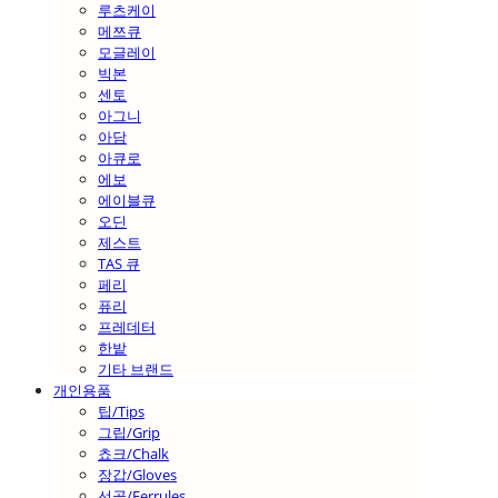
루츠케이
메쯔큐
모글레이
빅본
센토
아그니
아담
아큐로
에보
에이블큐
오딘
제스트
TAS 큐
페리
퓨리
프레데터
한밭
기타 브랜드
개인용품
팁/Tips
그립/Grip
쵸크/Chalk
장갑/Gloves
선골/Ferrules