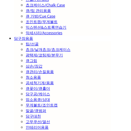
쵸크케이스/Chalk Case
큐/팁 관리용품
큐 가방/Cue Case
조인트캡/무게볼트
익스텐션&스트록연습기
악세사리/Accessories
당구장용품
팁/선골
쵸크/낱개쵸크/쵸크케이스
광택제/코팅제/분무기
큐그립
삼손/장갑
큐관리/손질용품
청소용품
공세척기계/용품
큐꽂이/큐홀더
당구공/케이스
업소용큐/상대
무게볼트/조인트캡
말골/큐범퍼
당구대천
고무쿠션/열선
인테리어용품