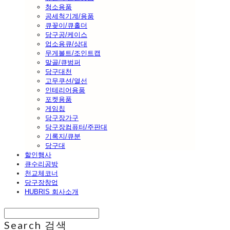
청소용품
공세척기계/용품
큐꽂이/큐홀더
당구공/케이스
업소용큐/상대
무게볼트/조인트캡
말골/큐범퍼
당구대천
고무쿠션/열선
인테리어용품
포켓용품
게임칩
당구장가구
당구장컴퓨터/주판대
기록지/큐분
당구대
할인행사
큐수리공방
천교체코너
당구장창업
HUBRIS 회사소개
Search
검색