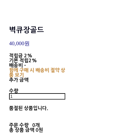
벽큐장골드
40,000원
적립금
2%
기본 적립
2%
배송비
-
함께 구매 시 배송비 절약 상
품 보기
추가 금액
수량
품절된 상품입니다.
주문 수량
0개
총 상품 금액
0원