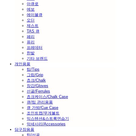
아큐로
에보
에이블큐
오딘
제스트
TAS 큐
페리
퓨리
프레데터
한밭
기타 브랜드
개인용품
팁/Tips
그립/Grip
쵸크/Chalk
장갑/Gloves
선골/Ferrules
쵸크케이스/Chalk Case
큐/팁 관리용품
큐 가방/Cue Case
조인트캡/무게볼트
익스텐션&스트록연습기
악세사리/Accessories
당구장용품
팁/선골