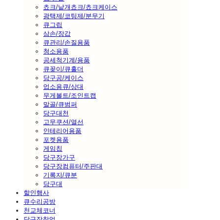
쵸크/낱개쵸크/쵸크케이스
광택제/코팅제/분무기
큐그립
삼손/장갑
큐관리/손질용품
청소용품
공세척기계/용품
큐꽂이/큐홀더
당구공/케이스
업소용큐/상대
무게볼트/조인트캡
말골/큐범퍼
당구대천
고무쿠션/열선
인테리어용품
포켓용품
게임칩
당구장가구
당구장컴퓨터/주판대
기록지/큐분
당구대
할인행사
큐수리공방
천교체코너
당구장창업