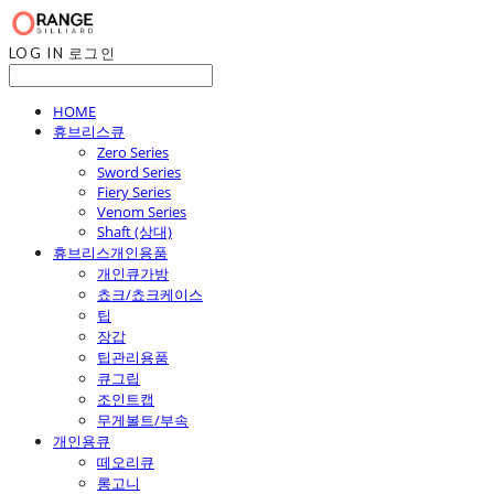
LOG IN
로그인
HOME
휴브리스큐
Zero Series
Sword Series
Fiery Series
Venom Series
Shaft (상대)
휴브리스개인용품
개인큐가방
쵸크/쵸크케이스
팁
장갑
팁관리용품
큐그립
조인트캡
무게볼트/부속
개인용큐
떼오리큐
롱고니