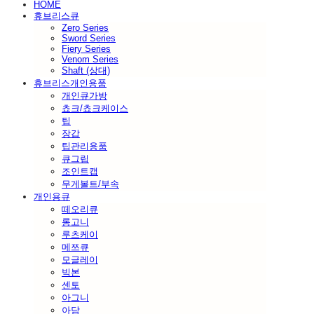
HOME
휴브리스큐
Zero Series
Sword Series
Fiery Series
Venom Series
Shaft (상대)
휴브리스개인용품
개인큐가방
쵸크/쵸크케이스
팁
장갑
팁관리용품
큐그립
조인트캡
무게볼트/부속
개인용큐
떼오리큐
롱고니
루츠케이
메쯔큐
모글레이
빅본
센토
아그니
아담