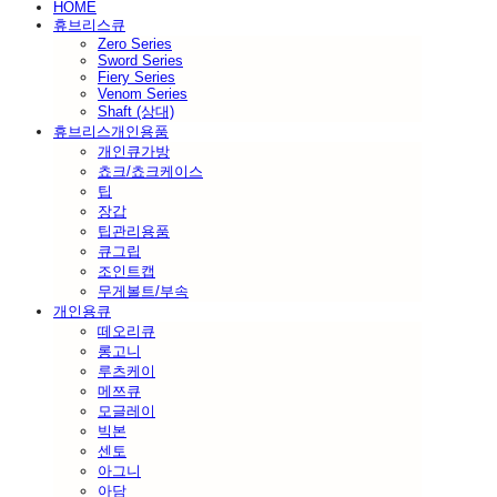
HOME
휴브리스큐
Zero Series
Sword Series
Fiery Series
Venom Series
Shaft (상대)
휴브리스개인용품
개인큐가방
쵸크/쵸크케이스
팁
장갑
팁관리용품
큐그립
조인트캡
무게볼트/부속
개인용큐
떼오리큐
롱고니
루츠케이
메쯔큐
모글레이
빅본
센토
아그니
아담