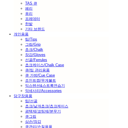
TAS 큐
페리
퓨리
프레데터
한밭
기타 브랜드
개인용품
팁/Tips
그립/Grip
쵸크/Chalk
장갑/Gloves
선골/Ferrules
쵸크케이스/Chalk Case
큐/팁 관리용품
큐 가방/Cue Case
조인트캡/무게볼트
익스텐션&스트록연습기
악세사리/Accessories
당구장용품
팁/선골
쵸크/낱개쵸크/쵸크케이스
광택제/코팅제/분무기
큐그립
삼손/장갑
큐관리/손질용품