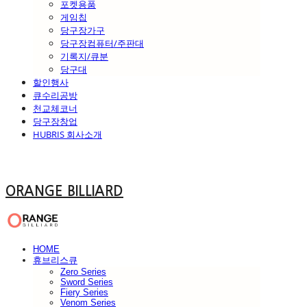
포켓용품
게임칩
당구장가구
당구장컴퓨터/주판대
기록지/큐분
당구대
할인행사
큐수리공방
천교체코너
당구장창업
HUBRIS 회사소개
ORANGE BILLIARD
HOME
휴브리스큐
Zero Series
Sword Series
Fiery Series
Venom Series