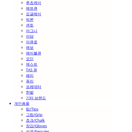
루츠케이
메쯔큐
모글레이
빅본
센토
아그니
아담
아큐로
에보
에이블큐
오딘
제스트
TAS 큐
페리
퓨리
프레데터
한밭
기타 브랜드
개인용품
팁/Tips
그립/Grip
쵸크/Chalk
장갑/Gloves
선골/Ferrules