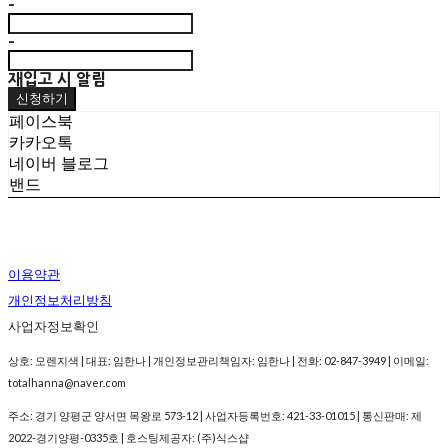
-
-
재입고 시 알림
신청하기
페이스북
카카오톡
네이버 블로그
밴드
이용약관
개인정보처리방침
사업자정보확인
상호: 오렌지색 | 대표: 임한나 | 개인정보관리책임자: 임한나 | 전화: 02-847-3949 | 이메일:
totalhanna@naver.com
주소: 경기 양평군 양서면 목왕로 573-12 | 사업자등록번호:
421-33-01015
| 통신판매:
제
2022-경기양평-0335호
| 호스팅제공자: (주)식스샵