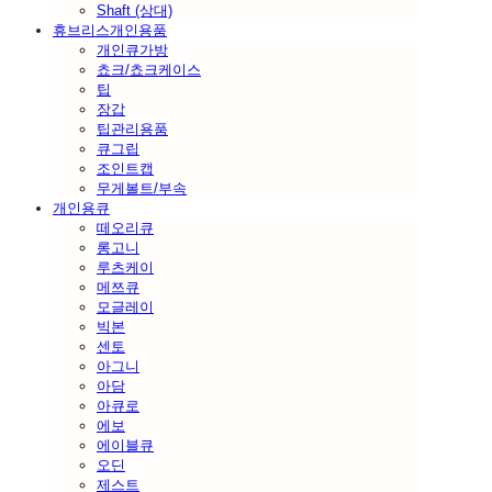
Shaft (상대)
휴브리스개인용품
개인큐가방
쵸크/쵸크케이스
팁
장갑
팁관리용품
큐그립
조인트캡
무게볼트/부속
개인용큐
떼오리큐
롱고니
루츠케이
메쯔큐
모글레이
빅본
센토
아그니
아담
아큐로
에보
에이블큐
오딘
제스트