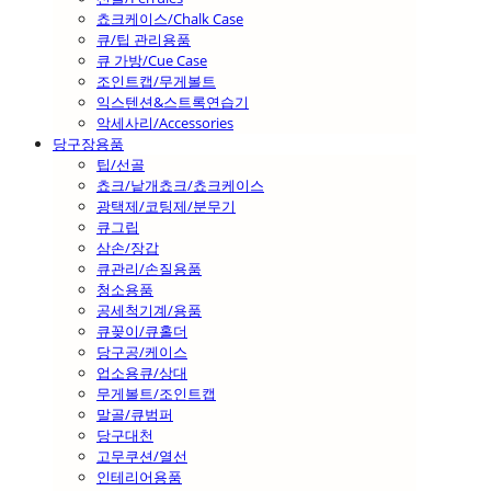
쵸크케이스/Chalk Case
큐/팁 관리용품
큐 가방/Cue Case
조인트캡/무게볼트
익스텐션&스트록연습기
악세사리/Accessories
당구장용품
팁/선골
쵸크/낱개쵸크/쵸크케이스
광택제/코팅제/분무기
큐그립
삼손/장갑
큐관리/손질용품
청소용품
공세척기계/용품
큐꽂이/큐홀더
당구공/케이스
업소용큐/상대
무게볼트/조인트캡
말골/큐범퍼
당구대천
고무쿠션/열선
인테리어용품