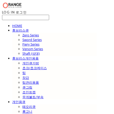
LOG IN
로그인
HOME
휴브리스큐
Zero Series
Sword Series
Fiery Series
Venom Series
Shaft (상대)
휴브리스개인용품
개인큐가방
쵸크/쵸크케이스
팁
장갑
팁관리용품
큐그립
조인트캡
무게볼트/부속
개인용큐
떼오리큐
롱고니