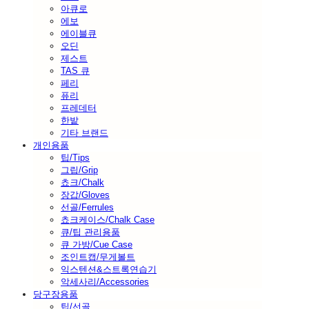
아큐로
에보
에이블큐
오딘
제스트
TAS 큐
페리
퓨리
프레데터
한밭
기타 브랜드
개인용품
팁/Tips
그립/Grip
쵸크/Chalk
장갑/Gloves
선골/Ferrules
쵸크케이스/Chalk Case
큐/팁 관리용품
큐 가방/Cue Case
조인트캡/무게볼트
익스텐션&스트록연습기
악세사리/Accessories
당구장용품
팁/선골