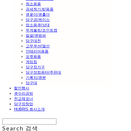
청소용품
공세척기계/용품
큐꽂이/큐홀더
당구공/케이스
업소용큐/상대
무게볼트/조인트캡
말골/큐범퍼
당구대천
고무쿠션/열선
인테리어용품
포켓용품
게임칩
당구장가구
당구장컴퓨터/주판대
기록지/큐분
당구대
할인행사
큐수리공방
천교체코너
당구장창업
HUBRIS 회사소개
Search
검색