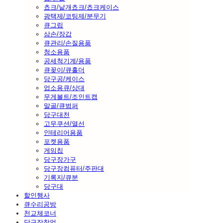
쵸크/낱개쵸크/쵸크케이스
광택제/코팅제/분무기
큐그립
삼손/장갑
큐관리/손질용품
청소용품
공세척기계/용품
큐꽂이/큐홀더
당구공/케이스
업소용큐/상대
무게볼트/조인트캡
말골/큐범퍼
당구대천
고무쿠션/열선
인테리어용품
포켓용품
게임칩
당구장가구
당구장컴퓨터/주판대
기록지/큐분
당구대
할인행사
큐수리공방
천교체코너
당구장창업