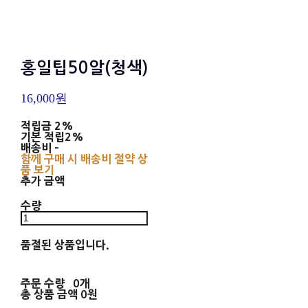
홍일팁50알(청색)
16,000원
적립금
2%
기본 적립
2%
배송비
-
함께 구매 시 배송비 절약 상
품 보기
추가 금액
수량
품절된 상품입니다.
주문 수량
0개
총 상품 금액
0원