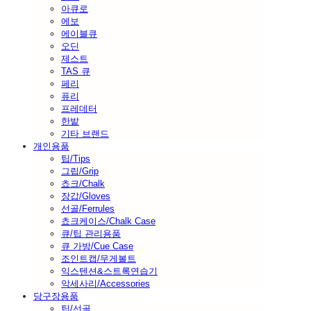
아큐로
에보
에이블큐
오딘
제스트
TAS 큐
페리
퓨리
프레데터
한밭
기타 브랜드
개인용품
팁/Tips
그립/Grip
쵸크/Chalk
장갑/Gloves
선골/Ferrules
쵸크케이스/Chalk Case
큐/팁 관리용품
큐 가방/Cue Case
조인트캡/무게볼트
익스텐션&스트록연습기
악세사리/Accessories
당구장용품
팁/선골