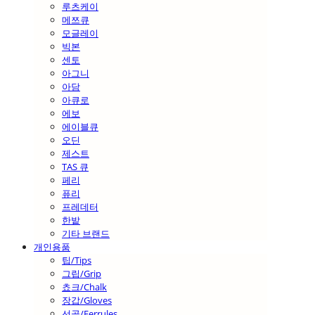
루츠케이
메쯔큐
모글레이
빅본
센토
아그니
아담
아큐로
에보
에이블큐
오딘
제스트
TAS 큐
페리
퓨리
프레데터
한밭
기타 브랜드
개인용품
팁/Tips
그립/Grip
쵸크/Chalk
장갑/Gloves
선골/Ferrules