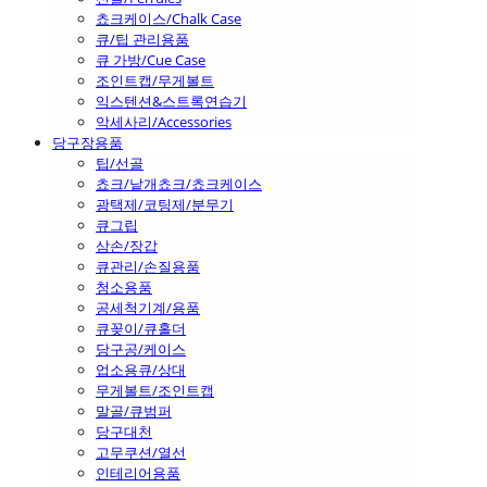
쵸크케이스/Chalk Case
큐/팁 관리용품
큐 가방/Cue Case
조인트캡/무게볼트
익스텐션&스트록연습기
악세사리/Accessories
당구장용품
팁/선골
쵸크/낱개쵸크/쵸크케이스
광택제/코팅제/분무기
큐그립
삼손/장갑
큐관리/손질용품
청소용품
공세척기계/용품
큐꽂이/큐홀더
당구공/케이스
업소용큐/상대
무게볼트/조인트캡
말골/큐범퍼
당구대천
고무쿠션/열선
인테리어용품