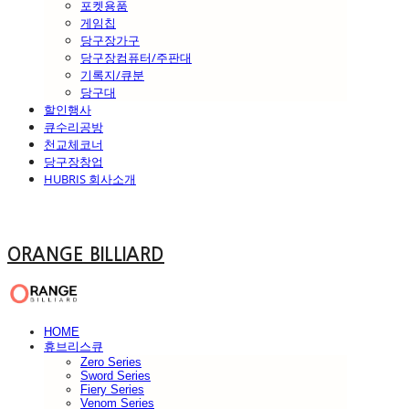
포켓용품
게임칩
당구장가구
당구장컴퓨터/주판대
기록지/큐분
당구대
할인행사
큐수리공방
천교체코너
당구장창업
HUBRIS 회사소개
ORANGE BILLIARD
HOME
휴브리스큐
Zero Series
Sword Series
Fiery Series
Venom Series