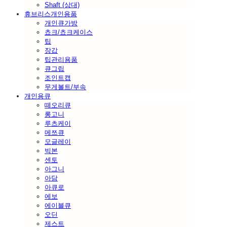
Shaft (상대)
휴브리스개인용품
개인큐가방
쵸크/쵸크케이스
팁
장갑
팁관리용품
큐그립
조인트캡
무게볼트/부속
개인용큐
떼오리큐
롱고니
루츠케이
메쯔큐
모글레이
빅본
센토
아그니
아담
아큐로
에보
에이블큐
오딘
제스트