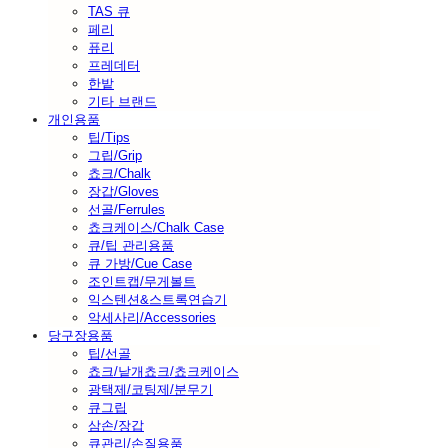
TAS 큐
페리
퓨리
프레데터
한밭
기타 브랜드
개인용품
팁/Tips
그립/Grip
쵸크/Chalk
장갑/Gloves
선골/Ferrules
쵸크케이스/Chalk Case
큐/팁 관리용품
큐 가방/Cue Case
조인트캡/무게볼트
익스텐션&스트록연습기
악세사리/Accessories
당구장용품
팁/선골
쵸크/낱개쵸크/쵸크케이스
광택제/코팅제/분무기
큐그립
삼손/장갑
큐관리/손질용품