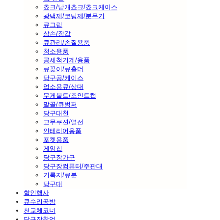
쵸크/낱개쵸크/쵸크케이스
광택제/코팅제/분무기
큐그립
삼손/장갑
큐관리/손질용품
청소용품
공세척기계/용품
큐꽂이/큐홀더
당구공/케이스
업소용큐/상대
무게볼트/조인트캡
말골/큐범퍼
당구대천
고무쿠션/열선
인테리어용품
포켓용품
게임칩
당구장가구
당구장컴퓨터/주판대
기록지/큐분
당구대
할인행사
큐수리공방
천교체코너
당구장창업