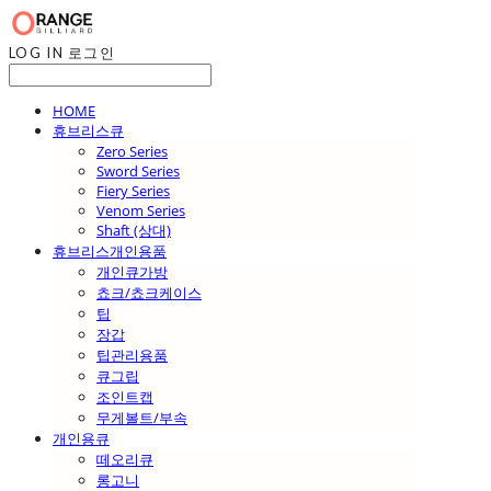
LOG IN
로그인
HOME
휴브리스큐
Zero Series
Sword Series
Fiery Series
Venom Series
Shaft (상대)
휴브리스개인용품
개인큐가방
쵸크/쵸크케이스
팁
장갑
팁관리용품
큐그립
조인트캡
무게볼트/부속
개인용큐
떼오리큐
롱고니