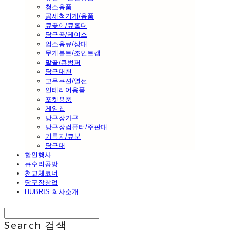
청소용품
공세척기계/용품
큐꽂이/큐홀더
당구공/케이스
업소용큐/상대
무게볼트/조인트캡
말골/큐범퍼
당구대천
고무쿠션/열선
인테리어용품
포켓용품
게임칩
당구장가구
당구장컴퓨터/주판대
기록지/큐분
당구대
할인행사
큐수리공방
천교체코너
당구장창업
HUBRIS 회사소개
Search
검색