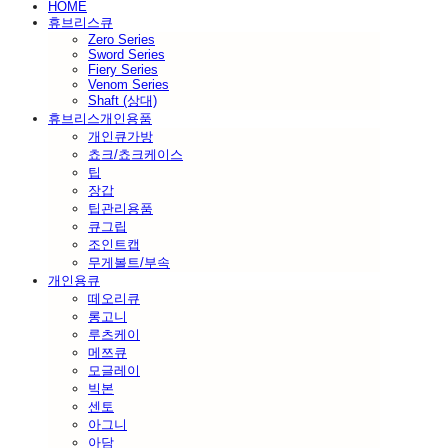
HOME
휴브리스큐
Zero Series
Sword Series
Fiery Series
Venom Series
Shaft (상대)
휴브리스개인용품
개인큐가방
쵸크/쵸크케이스
팁
장갑
팁관리용품
큐그립
조인트캡
무게볼트/부속
개인용큐
떼오리큐
롱고니
루츠케이
메쯔큐
모글레이
빅본
센토
아그니
아담