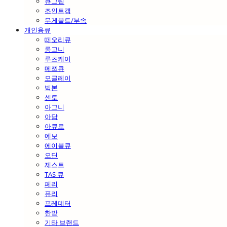
큐그립
조인트캡
무게볼트/부속
개인용큐
떼오리큐
롱고니
루츠케이
메쯔큐
모글레이
빅본
센토
아그니
아담
아큐로
에보
에이블큐
오딘
제스트
TAS 큐
페리
퓨리
프레데터
한밭
기타 브랜드