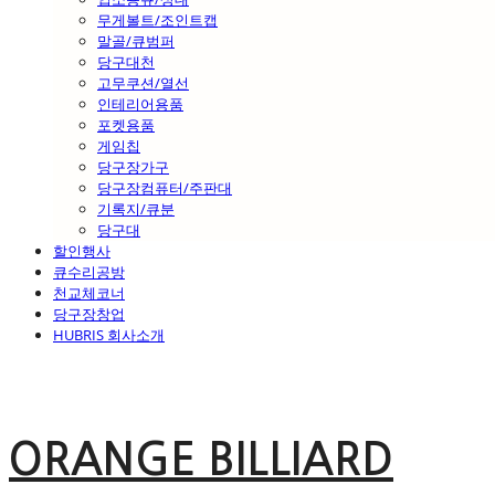
무게볼트/조인트캡
말골/큐범퍼
당구대천
고무쿠션/열선
인테리어용품
포켓용품
게임칩
당구장가구
당구장컴퓨터/주판대
기록지/큐분
당구대
할인행사
큐수리공방
천교체코너
당구장창업
HUBRIS 회사소개
ORANGE BILLIARD