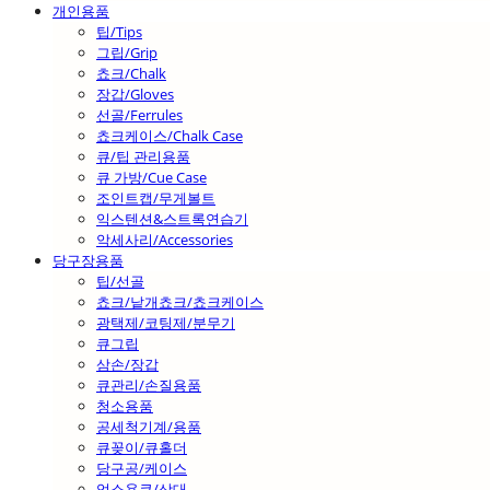
개인용품
팁/Tips
그립/Grip
쵸크/Chalk
장갑/Gloves
선골/Ferrules
쵸크케이스/Chalk Case
큐/팁 관리용품
큐 가방/Cue Case
조인트캡/무게볼트
익스텐션&스트록연습기
악세사리/Accessories
당구장용품
팁/선골
쵸크/낱개쵸크/쵸크케이스
광택제/코팅제/분무기
큐그립
삼손/장갑
큐관리/손질용품
청소용품
공세척기계/용품
큐꽂이/큐홀더
당구공/케이스
업소용큐/상대