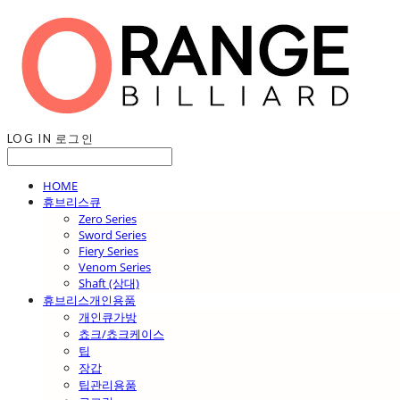
LOG IN
로그인
HOME
휴브리스큐
Zero Series
Sword Series
Fiery Series
Venom Series
Shaft (상대)
휴브리스개인용품
개인큐가방
쵸크/쵸크케이스
팁
장갑
팁관리용품