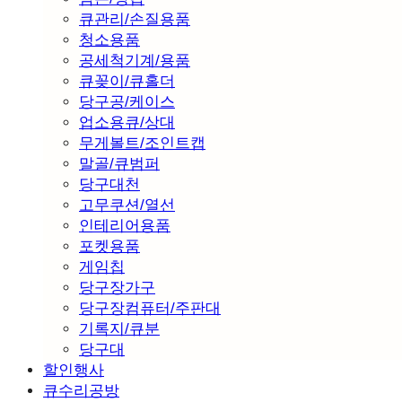
큐관리/손질용품
청소용품
공세척기계/용품
큐꽂이/큐홀더
당구공/케이스
업소용큐/상대
무게볼트/조인트캡
말골/큐범퍼
당구대천
고무쿠션/열선
인테리어용품
포켓용품
게임칩
당구장가구
당구장컴퓨터/주판대
기록지/큐분
당구대
할인행사
큐수리공방