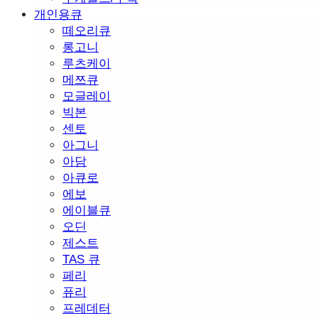
개인용큐
떼오리큐
롱고니
루츠케이
메쯔큐
모글레이
빅본
센토
아그니
아담
아큐로
에보
에이블큐
오딘
제스트
TAS 큐
페리
퓨리
프레데터