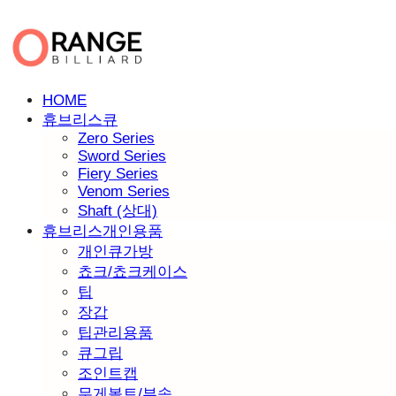
HOME
휴브리스큐
Zero Series
Sword Series
Fiery Series
Venom Series
Shaft (상대)
휴브리스개인용품
개인큐가방
쵸크/쵸크케이스
팁
장갑
팁관리용품
큐그립
조인트캡
무게볼트/부속