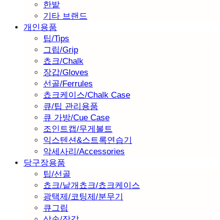
한밭
기타 브랜드
개인용품
팁/Tips
그립/Grip
쵸크/Chalk
장갑/Gloves
선골/Ferrules
쵸크케이스/Chalk Case
큐/팁 관리용품
큐 가방/Cue Case
조인트캡/무게볼트
익스텐션&스트록연습기
악세사리/Accessories
당구장용품
팁/선골
쵸크/낱개쵸크/쵸크케이스
광택제/코팅제/분무기
큐그립
삼손/장갑