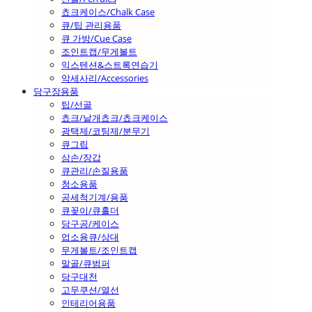
쵸크케이스/Chalk Case
큐/팁 관리용품
큐 가방/Cue Case
조인트캡/무게볼트
익스텐션&스트록연습기
악세사리/Accessories
당구장용품
팁/선골
쵸크/낱개쵸크/쵸크케이스
광택제/코팅제/분무기
큐그립
삼손/장갑
큐관리/손질용품
청소용품
공세척기계/용품
큐꽂이/큐홀더
당구공/케이스
업소용큐/상대
무게볼트/조인트캡
말골/큐범퍼
당구대천
고무쿠션/열선
인테리어용품