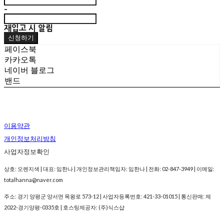
-
재입고 시 알림
신청하기
페이스북
카카오톡
네이버 블로그
밴드
이용약관
개인정보처리방침
사업자정보확인
상호: 오렌지색 | 대표: 임한나 | 개인정보관리책임자: 임한나 | 전화: 02-847-3949 | 이메일:
totalhanna@naver.com
주소: 경기 양평군 양서면 목왕로 573-12 | 사업자등록번호:
421-33-01015
| 통신판매:
제
2022-경기양평-0335호
| 호스팅제공자: (주)식스샵