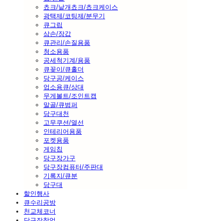
쵸크/낱개쵸크/쵸크케이스
광택제/코팅제/분무기
큐그립
삼손/장갑
큐관리/손질용품
청소용품
공세척기계/용품
큐꽂이/큐홀더
당구공/케이스
업소용큐/상대
무게볼트/조인트캡
말골/큐범퍼
당구대천
고무쿠션/열선
인테리어용품
포켓용품
게임칩
당구장가구
당구장컴퓨터/주판대
기록지/큐분
당구대
할인행사
큐수리공방
천교체코너
당구장창업