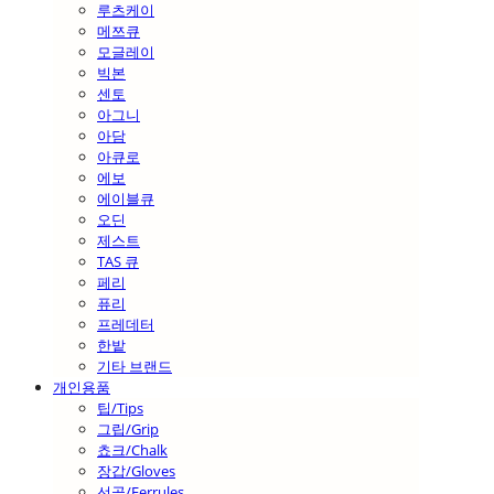
루츠케이
메쯔큐
모글레이
빅본
센토
아그니
아담
아큐로
에보
에이블큐
오딘
제스트
TAS 큐
페리
퓨리
프레데터
한밭
기타 브랜드
개인용품
팁/Tips
그립/Grip
쵸크/Chalk
장갑/Gloves
선골/Ferrules