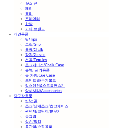
TAS 큐
페리
퓨리
프레데터
한밭
기타 브랜드
개인용품
팁/Tips
그립/Grip
쵸크/Chalk
장갑/Gloves
선골/Ferrules
쵸크케이스/Chalk Case
큐/팁 관리용품
큐 가방/Cue Case
조인트캡/무게볼트
익스텐션&스트록연습기
악세사리/Accessories
당구장용품
팁/선골
쵸크/낱개쵸크/쵸크케이스
광택제/코팅제/분무기
큐그립
삼손/장갑
큐관리/손질용품