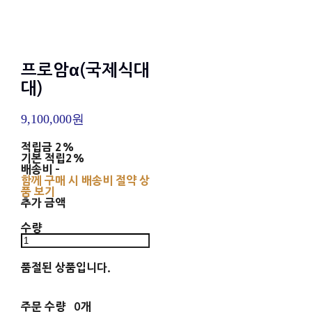
프로암α(국제식대
대)
9,100,000원
적립금
2%
기본 적립
2%
배송비
-
함께 구매 시 배송비 절약 상
품 보기
추가 금액
수량
품절된 상품입니다.
주문 수량
0개