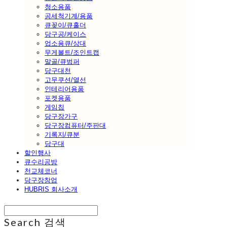
청소용품
공세척기계/용품
큐꽂이/큐홀더
당구공/케이스
업소용큐/상대
무게볼트/조인트캡
말골/큐범퍼
당구대천
고무쿠션/열선
인테리어용품
포켓용품
게임칩
당구장가구
당구장컴퓨터/주판대
기록지/큐분
당구대
할인행사
큐수리공방
천교체코너
당구장창업
HUBRIS 회사소개
Search
검색