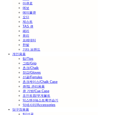
아큐로
에보
에이블큐
오딘
제스트
TAS 큐
페리
퓨리
프레데터
한밭
기타 브랜드
개인용품
팁/Tips
그립/Grip
쵸크/Chalk
장갑/Gloves
선골/Ferrules
쵸크케이스/Chalk Case
큐/팁 관리용품
큐 가방/Cue Case
조인트캡/무게볼트
익스텐션&스트록연습기
악세사리/Accessories
당구장용품
팁/선골