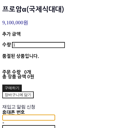
프로암α(국제식대대)
9,100,000원
추가 금액
수량
품절된 상품입니다.
주문 수량
0개
총 상품 금액
0원
구매하기
장바구니에 담기
재입고 알림 신청
휴대폰 번호
-