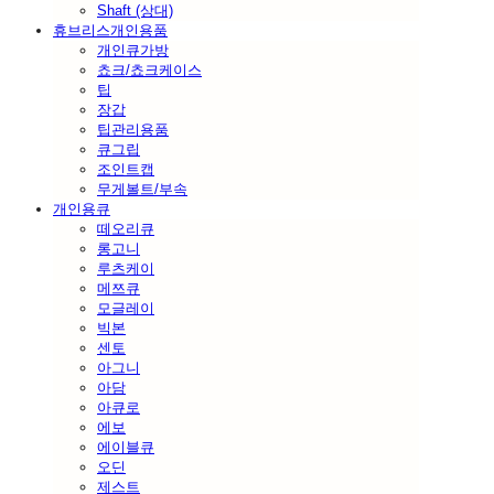
Shaft (상대)
휴브리스개인용품
개인큐가방
쵸크/쵸크케이스
팁
장갑
팁관리용품
큐그립
조인트캡
무게볼트/부속
개인용큐
떼오리큐
롱고니
루츠케이
메쯔큐
모글레이
빅본
센토
아그니
아담
아큐로
에보
에이블큐
오딘
제스트