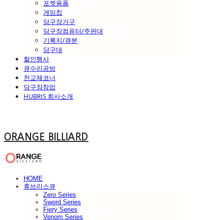
포켓용품
게임칩
당구장가구
당구장컴퓨터/주판대
기록지/큐분
당구대
할인행사
큐수리공방
천교체코너
당구장창업
HUBRIS 회사소개
ORANGE BILLIARD
HOME
휴브리스큐
Zero Series
Sword Series
Fiery Series
Venom Series