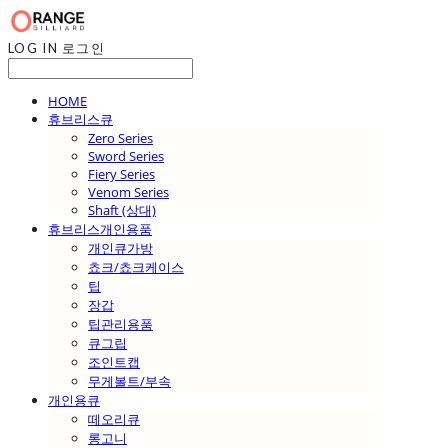
LOG IN
로그인
HOME
휴브리스큐
Zero Series
Sword Series
Fiery Series
Venom Series
Shaft (상대)
휴브리스개인용품
개인큐가방
쵸크/쵸크케이스
팁
장갑
팁관리용품
큐그립
조인트캡
무게볼트/부속
개인용큐
떼오리큐
롱고니