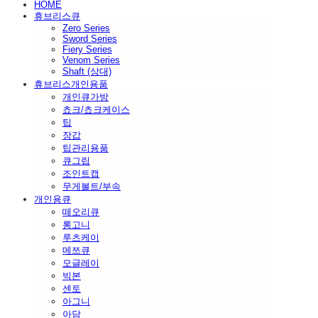
HOME
휴브리스큐
Zero Series
Sword Series
Fiery Series
Venom Series
Shaft (상대)
휴브리스개인용품
개인큐가방
쵸크/쵸크케이스
팁
장갑
팁관리용품
큐그립
조인트캡
무게볼트/부속
개인용큐
떼오리큐
롱고니
루츠케이
메쯔큐
모글레이
빅본
센토
아그니
아담