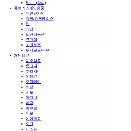
Shaft (상대)
휴브리스개인용품
개인큐가방
쵸크/쵸크케이스
팁
장갑
팁관리용품
큐그립
조인트캡
무게볼트/부속
개인용큐
떼오리큐
롱고니
루츠케이
메쯔큐
모글레이
빅본
센토
아그니
아담
아큐로
에보
에이블큐
오딘
제스트