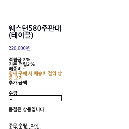
웨스턴580주판대
(테이블)
220,000원
적립금
2%
기본 적립
2%
배송비
-
함께 구매 시 배송비 절약 상
품 보기
추가 금액
수량
품절된 상품입니다.
주문 수량
0개