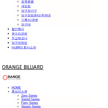
포켓용품
게임칩
당구장가구
당구장컴퓨터/주판대
기록지/큐분
당구대
할인행사
큐수리공방
천교체코너
당구장창업
HUBRIS 회사소개
ORANGE BILLIARD
HOME
휴브리스큐
Zero Series
Sword Series
Fiery Series
Venom Series