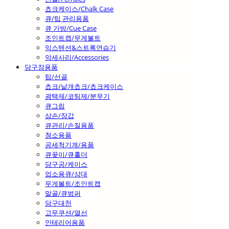
쵸크케이스/Chalk Case
큐/팁 관리용품
큐 가방/Cue Case
조인트캡/무게볼트
익스텐션&스트록연습기
악세사리/Accessories
당구장용품
팁/선골
쵸크/낱개쵸크/쵸크케이스
광택제/코팅제/분무기
큐그립
삼손/장갑
큐관리/손질용품
청소용품
공세척기계/용품
큐꽂이/큐홀더
당구공/케이스
업소용큐/상대
무게볼트/조인트캡
말골/큐범퍼
당구대천
고무쿠션/열선
인테리어용품