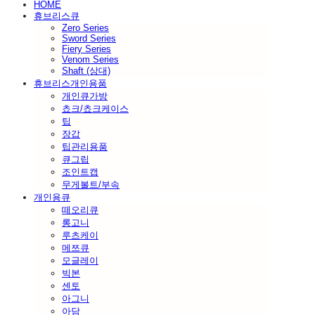
HOME
휴브리스큐
Zero Series
Sword Series
Fiery Series
Venom Series
Shaft (상대)
휴브리스개인용품
개인큐가방
쵸크/쵸크케이스
팁
장갑
팁관리용품
큐그립
조인트캡
무게볼트/부속
개인용큐
떼오리큐
롱고니
루츠케이
메쯔큐
모글레이
빅본
센토
아그니
아담