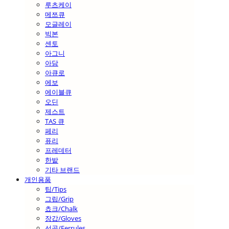
루츠케이
메쯔큐
모글레이
빅본
센토
아그니
아담
아큐로
에보
에이블큐
오딘
제스트
TAS 큐
페리
퓨리
프레데터
한밭
기타 브랜드
개인용품
팁/Tips
그립/Grip
쵸크/Chalk
장갑/Gloves
선골/Ferrules