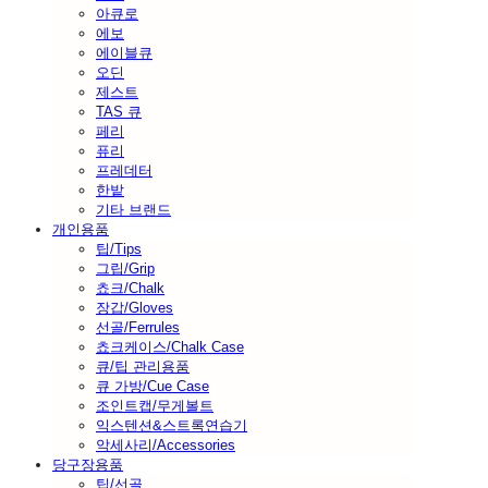
아큐로
에보
에이블큐
오딘
제스트
TAS 큐
페리
퓨리
프레데터
한밭
기타 브랜드
개인용품
팁/Tips
그립/Grip
쵸크/Chalk
장갑/Gloves
선골/Ferrules
쵸크케이스/Chalk Case
큐/팁 관리용품
큐 가방/Cue Case
조인트캡/무게볼트
익스텐션&스트록연습기
악세사리/Accessories
당구장용품
팁/선골