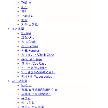
TAS 큐
페리
퓨리
프레데터
한밭
기타 브랜드
개인용품
팁/Tips
그립/Grip
쵸크/Chalk
장갑/Gloves
선골/Ferrules
쵸크케이스/Chalk Case
큐/팁 관리용품
큐 가방/Cue Case
조인트캡/무게볼트
익스텐션&스트록연습기
악세사리/Accessories
당구장용품
팁/선골
쵸크/낱개쵸크/쵸크케이스
광택제/코팅제/분무기
큐그립
삼손/장갑
큐관리/손질용품