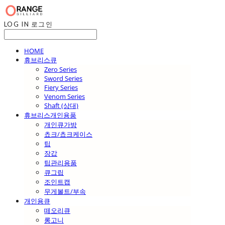
LOG IN
로그인
HOME
휴브리스큐
Zero Series
Sword Series
Fiery Series
Venom Series
Shaft (상대)
휴브리스개인용품
개인큐가방
쵸크/쵸크케이스
팁
장갑
팁관리용품
큐그립
조인트캡
무게볼트/부속
개인용큐
떼오리큐
롱고니