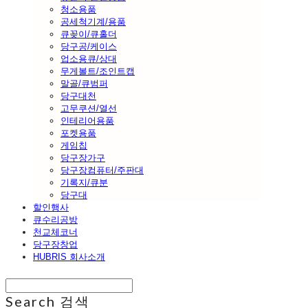
청소용품
공세척기계/용품
큐꽂이/큐홀더
당구공/케이스
업소용큐/상대
무게볼트/조인트캡
말골/큐범퍼
당구대천
고무쿠션/열선
인테리어용품
포켓용품
게임칩
당구장가구
당구장컴퓨터/주판대
기록지/큐분
당구대
할인행사
큐수리공방
천교체코너
당구장창업
HUBRIS 회사소개
Search
검색