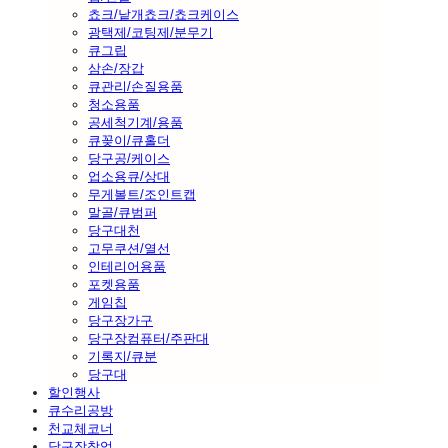
쵸크/낱개쵸크/쵸크케이스
광택제/코팅제/분무기
큐그립
삼손/장갑
큐관리/손질용품
청소용품
공세척기계/용품
큐꽂이/큐홀더
당구공/케이스
업소용큐/상대
무게볼트/조인트캡
말골/큐범퍼
당구대천
고무쿠션/열선
인테리어용품
포켓용품
게임칩
당구장가구
당구장컴퓨터/주판대
기록지/큐분
당구대
할인행사
큐수리공방
천교체코너
당구장창업