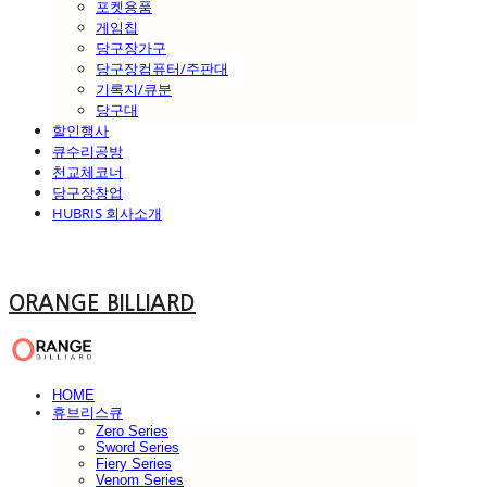
포켓용품
게임칩
당구장가구
당구장컴퓨터/주판대
기록지/큐분
당구대
할인행사
큐수리공방
천교체코너
당구장창업
HUBRIS 회사소개
ORANGE BILLIARD
HOME
휴브리스큐
Zero Series
Sword Series
Fiery Series
Venom Series