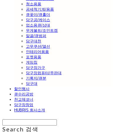
청소용품
공세척기계/용품
큐꽂이/큐홀더
당구공/케이스
업소용큐/상대
무게볼트/조인트캡
말골/큐범퍼
당구대천
고무쿠션/열선
인테리어용품
포켓용품
게임칩
당구장가구
당구장컴퓨터/주판대
기록지/큐분
당구대
할인행사
큐수리공방
천교체코너
당구장창업
HUBRIS 회사소개
Search
검색