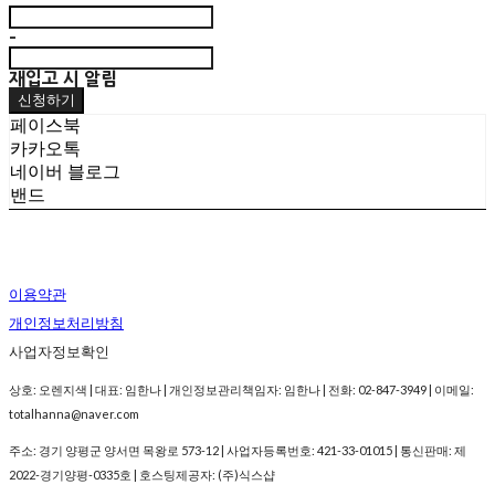
-
재입고 시 알림
신청하기
페이스북
카카오톡
네이버 블로그
밴드
이용약관
개인정보처리방침
사업자정보확인
상호: 오렌지색 | 대표: 임한나 | 개인정보관리책임자: 임한나 | 전화: 02-847-3949 | 이메일:
totalhanna@naver.com
주소: 경기 양평군 양서면 목왕로 573-12 | 사업자등록번호:
421-33-01015
| 통신판매:
제
2022-경기양평-0335호
| 호스팅제공자: (주)식스샵