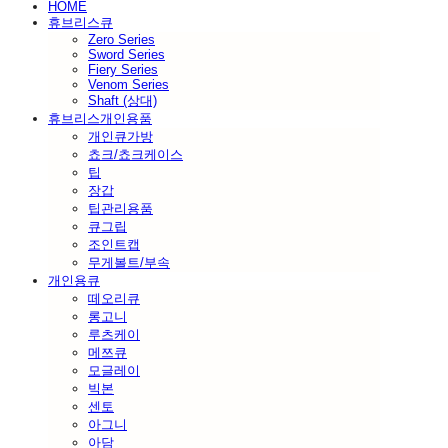
HOME
휴브리스큐
Zero Series
Sword Series
Fiery Series
Venom Series
Shaft (상대)
휴브리스개인용품
개인큐가방
쵸크/쵸크케이스
팁
장갑
팁관리용품
큐그립
조인트캡
무게볼트/부속
개인용큐
떼오리큐
롱고니
루츠케이
메쯔큐
모글레이
빅본
센토
아그니
아담