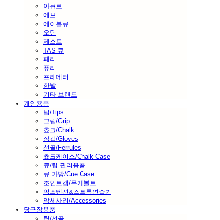
아큐로
에보
에이블큐
오딘
제스트
TAS 큐
페리
퓨리
프레데터
한밭
기타 브랜드
개인용품
팁/Tips
그립/Grip
쵸크/Chalk
장갑/Gloves
선골/Ferrules
쵸크케이스/Chalk Case
큐/팁 관리용품
큐 가방/Cue Case
조인트캡/무게볼트
익스텐션&스트록연습기
악세사리/Accessories
당구장용품
팁/선골