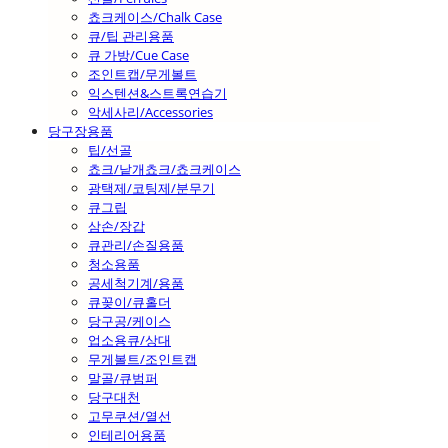
쵸크케이스/Chalk Case
큐/팁 관리용품
큐 가방/Cue Case
조인트캡/무게볼트
익스텐션&스트록연습기
악세사리/Accessories
당구장용품
팁/선골
쵸크/낱개쵸크/쵸크케이스
광택제/코팅제/분무기
큐그립
삼손/장갑
큐관리/손질용품
청소용품
공세척기계/용품
큐꽂이/큐홀더
당구공/케이스
업소용큐/상대
무게볼트/조인트캡
말골/큐범퍼
당구대천
고무쿠션/열선
인테리어용품