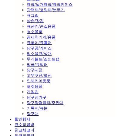
쵸크/낱개쵸크/쵸크케이스
광택제/코팅제/분무기
큐그립
삼손/장갑
큐관리/손질용품
청소용품
공세척기계/용품
큐꽂이/큐홀더
당구공/케이스
업소용큐/상대
무게볼트/조인트캡
말골/큐범퍼
당구대천
고무쿠션/열선
인테리어용품
포켓용품
게임칩
당구장가구
당구장컴퓨터/주판대
기록지/큐분
당구대
할인행사
큐수리공방
천교체코너
당구장창업