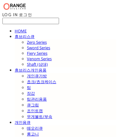
LOG IN
로그인
HOME
휴브리스큐
Zero Series
Sword Series
Fiery Series
Venom Series
Shaft (상대)
휴브리스개인용품
개인큐가방
쵸크/쵸크케이스
팁
장갑
팁관리용품
큐그립
조인트캡
무게볼트/부속
개인용큐
떼오리큐
롱고니