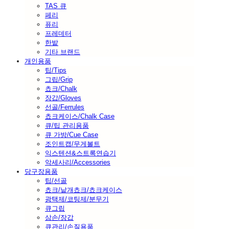
TAS 큐
페리
퓨리
프레데터
한밭
기타 브랜드
개인용품
팁/Tips
그립/Grip
쵸크/Chalk
장갑/Gloves
선골/Ferrules
쵸크케이스/Chalk Case
큐/팁 관리용품
큐 가방/Cue Case
조인트캡/무게볼트
익스텐션&스트록연습기
악세사리/Accessories
당구장용품
팁/선골
쵸크/낱개쵸크/쵸크케이스
광택제/코팅제/분무기
큐그립
삼손/장갑
큐관리/손질용품