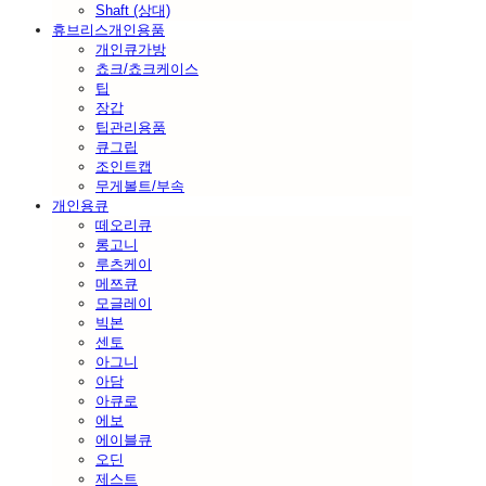
Shaft (상대)
휴브리스개인용품
개인큐가방
쵸크/쵸크케이스
팁
장갑
팁관리용품
큐그립
조인트캡
무게볼트/부속
개인용큐
떼오리큐
롱고니
루츠케이
메쯔큐
모글레이
빅본
센토
아그니
아담
아큐로
에보
에이블큐
오딘
제스트