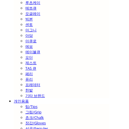
루츠케이
메쯔큐
모글레이
빅본
센토
아그니
아담
아큐로
에보
에이블큐
오딘
제스트
TAS 큐
페리
퓨리
프레데터
한밭
기타 브랜드
개인용품
팁/Tips
그립/Grip
쵸크/Chalk
장갑/Gloves
선골/Ferrules