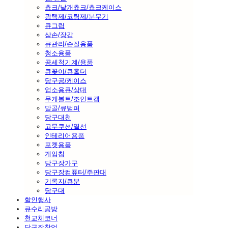
쵸크/낱개쵸크/쵸크케이스
광택제/코팅제/분무기
큐그립
삼손/장갑
큐관리/손질용품
청소용품
공세척기계/용품
큐꽂이/큐홀더
당구공/케이스
업소용큐/상대
무게볼트/조인트캡
말골/큐범퍼
당구대천
고무쿠션/열선
인테리어용품
포켓용품
게임칩
당구장가구
당구장컴퓨터/주판대
기록지/큐분
당구대
할인행사
큐수리공방
천교체코너
당구장창업