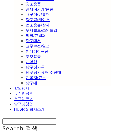
청소용품
공세척기계/용품
큐꽂이/큐홀더
당구공/케이스
업소용큐/상대
무게볼트/조인트캡
말골/큐범퍼
당구대천
고무쿠션/열선
인테리어용품
포켓용품
게임칩
당구장가구
당구장컴퓨터/주판대
기록지/큐분
당구대
할인행사
큐수리공방
천교체코너
당구장창업
HUBRIS 회사소개
Search
검색