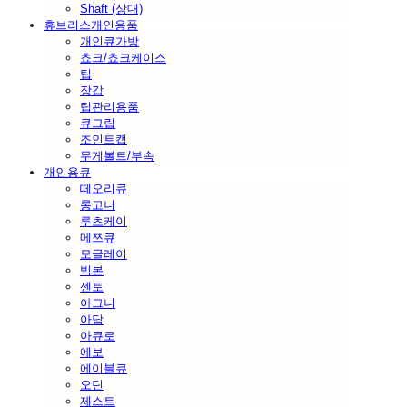
Shaft (상대)
휴브리스개인용품
개인큐가방
쵸크/쵸크케이스
팁
장갑
팁관리용품
큐그립
조인트캡
무게볼트/부속
개인용큐
떼오리큐
롱고니
루츠케이
메쯔큐
모글레이
빅본
센토
아그니
아담
아큐로
에보
에이블큐
오딘
제스트