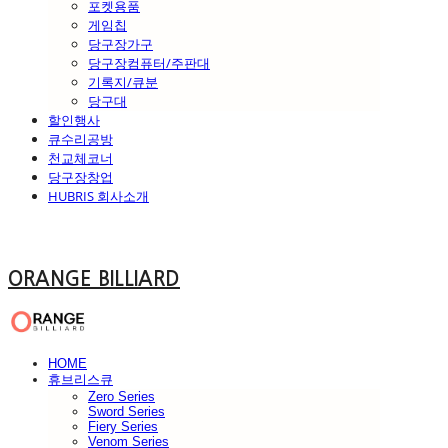
포켓용품
게임칩
당구장가구
당구장컴퓨터/주판대
기록지/큐분
당구대
할인행사
큐수리공방
천교체코너
당구장창업
HUBRIS 회사소개
ORANGE BILLIARD
HOME
휴브리스큐
Zero Series
Sword Series
Fiery Series
Venom Series