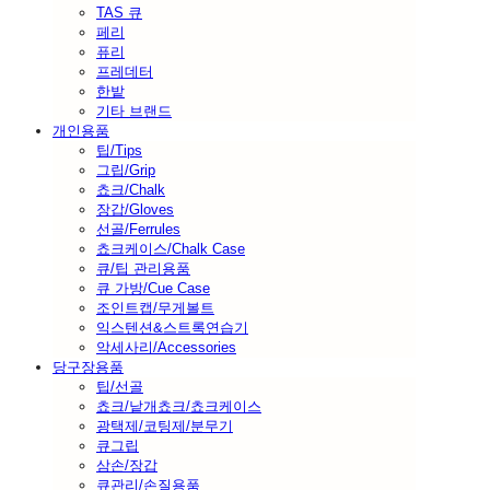
TAS 큐
페리
퓨리
프레데터
한밭
기타 브랜드
개인용품
팁/Tips
그립/Grip
쵸크/Chalk
장갑/Gloves
선골/Ferrules
쵸크케이스/Chalk Case
큐/팁 관리용품
큐 가방/Cue Case
조인트캡/무게볼트
익스텐션&스트록연습기
악세사리/Accessories
당구장용품
팁/선골
쵸크/낱개쵸크/쵸크케이스
광택제/코팅제/분무기
큐그립
삼손/장갑
큐관리/손질용품