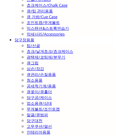
쵸크케이스/Chalk Case
큐/팁 관리용품
큐 가방/Cue Case
조인트캡/무게볼트
익스텐션&스트록연습기
악세사리/Accessories
당구장용품
팁/선골
쵸크/낱개쵸크/쵸크케이스
광택제/코팅제/분무기
큐그립
삼손/장갑
큐관리/손질용품
청소용품
공세척기계/용품
큐꽂이/큐홀더
당구공/케이스
업소용큐/상대
무게볼트/조인트캡
말골/큐범퍼
당구대천
고무쿠션/열선
인테리어용품