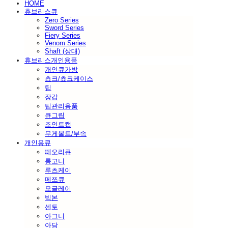
HOME
휴브리스큐
Zero Series
Sword Series
Fiery Series
Venom Series
Shaft (상대)
휴브리스개인용품
개인큐가방
쵸크/쵸크케이스
팁
장갑
팁관리용품
큐그립
조인트캡
무게볼트/부속
개인용큐
떼오리큐
롱고니
루츠케이
메쯔큐
모글레이
빅본
센토
아그니
아담