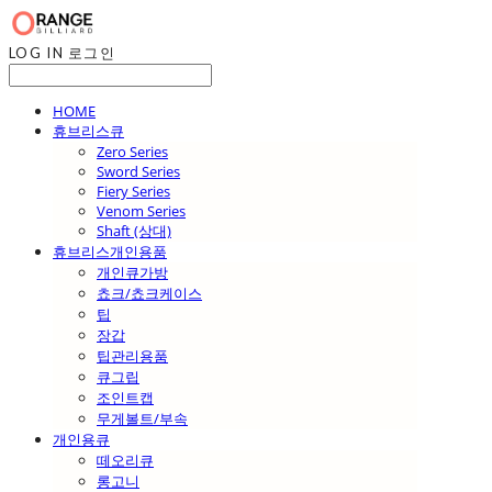
LOG IN
로그인
HOME
휴브리스큐
Zero Series
Sword Series
Fiery Series
Venom Series
Shaft (상대)
휴브리스개인용품
개인큐가방
쵸크/쵸크케이스
팁
장갑
팁관리용품
큐그립
조인트캡
무게볼트/부속
개인용큐
떼오리큐
롱고니