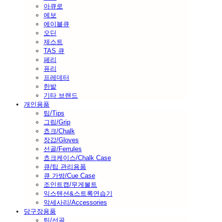
아큐로
에보
에이블큐
오딘
제스트
TAS 큐
페리
퓨리
프레데터
한밭
기타 브랜드
개인용품
팁/Tips
그립/Grip
쵸크/Chalk
장갑/Gloves
선골/Ferrules
쵸크케이스/Chalk Case
큐/팁 관리용품
큐 가방/Cue Case
조인트캡/무게볼트
익스텐션&스트록연습기
악세사리/Accessories
당구장용품
팁/선골