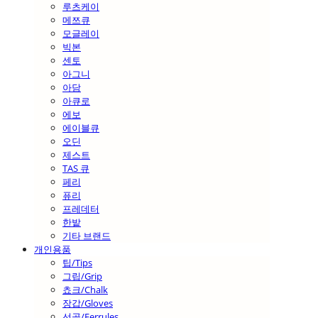
루츠케이
메쯔큐
모글레이
빅본
센토
아그니
아담
아큐로
에보
에이블큐
오딘
제스트
TAS 큐
페리
퓨리
프레데터
한밭
기타 브랜드
개인용품
팁/Tips
그립/Grip
쵸크/Chalk
장갑/Gloves
선골/Ferrules