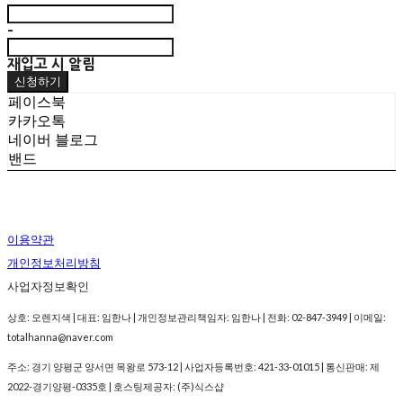
-
재입고 시 알림
신청하기
페이스북
카카오톡
네이버 블로그
밴드
이용약관
개인정보처리방침
사업자정보확인
상호: 오렌지색 | 대표: 임한나 | 개인정보관리책임자: 임한나 | 전화: 02-847-3949 | 이메일:
totalhanna@naver.com
주소: 경기 양평군 양서면 목왕로 573-12 | 사업자등록번호:
421-33-01015
| 통신판매:
제
2022-경기양평-0335호
| 호스팅제공자: (주)식스샵