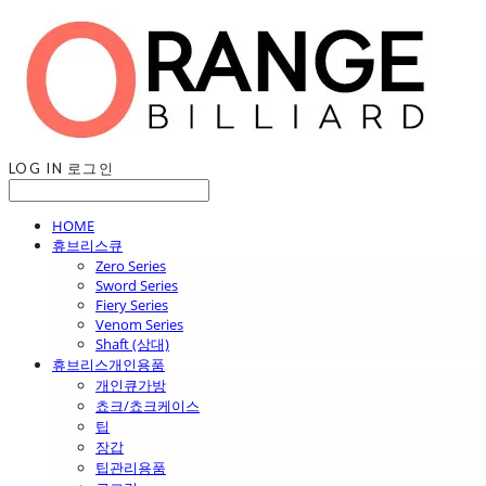
LOG IN
로그인
HOME
휴브리스큐
Zero Series
Sword Series
Fiery Series
Venom Series
Shaft (상대)
휴브리스개인용품
개인큐가방
쵸크/쵸크케이스
팁
장갑
팁관리용품