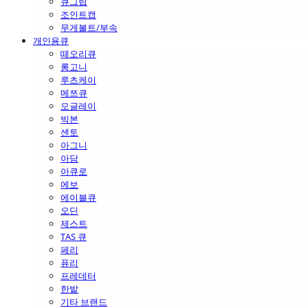
큐그립
조인트캡
무게볼트/부속
개인용큐
떼오리큐
롱고니
루츠케이
메쯔큐
모글레이
빅본
센토
아그니
아담
아큐로
에보
에이블큐
오딘
제스트
TAS 큐
페리
퓨리
프레데터
한밭
기타 브랜드