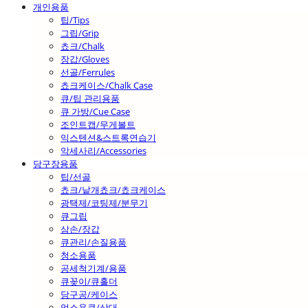
개인용품
팁/Tips
그립/Grip
쵸크/Chalk
장갑/Gloves
선골/Ferrules
쵸크케이스/Chalk Case
큐/팁 관리용품
큐 가방/Cue Case
조인트캡/무게볼트
익스텐션&스트록연습기
악세사리/Accessories
당구장용품
팁/선골
쵸크/낱개쵸크/쵸크케이스
광택제/코팅제/분무기
큐그립
삼손/장갑
큐관리/손질용품
청소용품
공세척기계/용품
큐꽂이/큐홀더
당구공/케이스
업소용큐/상대