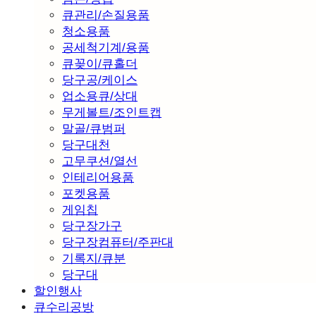
큐관리/손질용품
청소용품
공세척기계/용품
큐꽂이/큐홀더
당구공/케이스
업소용큐/상대
무게볼트/조인트캡
말골/큐범퍼
당구대천
고무쿠션/열선
인테리어용품
포켓용품
게임칩
당구장가구
당구장컴퓨터/주판대
기록지/큐분
당구대
할인행사
큐수리공방