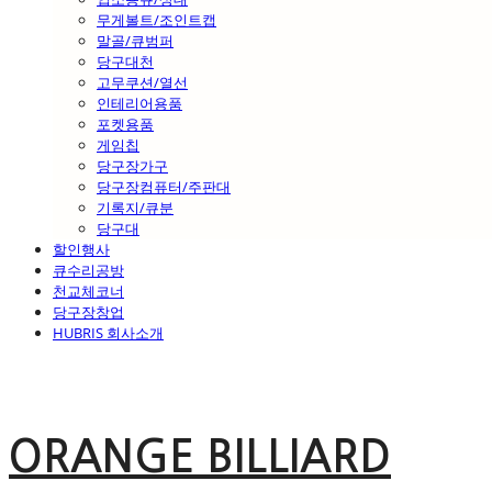
무게볼트/조인트캡
말골/큐범퍼
당구대천
고무쿠션/열선
인테리어용품
포켓용품
게임칩
당구장가구
당구장컴퓨터/주판대
기록지/큐분
당구대
할인행사
큐수리공방
천교체코너
당구장창업
HUBRIS 회사소개
ORANGE BILLIARD