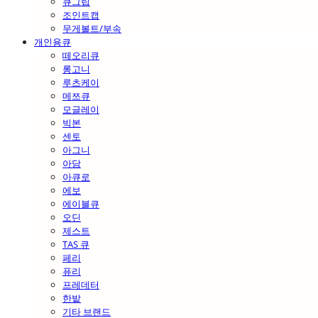
큐그립
조인트캡
무게볼트/부속
개인용큐
떼오리큐
롱고니
루츠케이
메쯔큐
모글레이
빅본
센토
아그니
아담
아큐로
에보
에이블큐
오딘
제스트
TAS 큐
페리
퓨리
프레데터
한밭
기타 브랜드