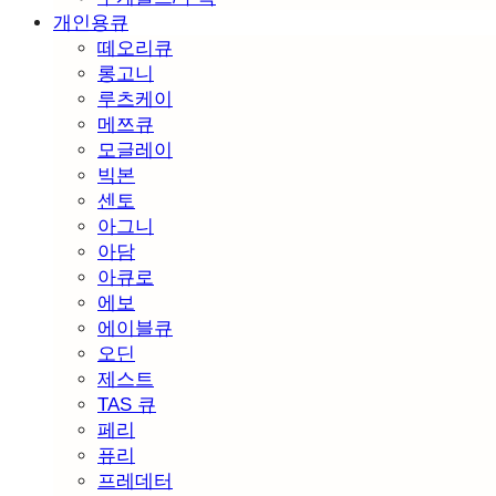
개인용큐
떼오리큐
롱고니
루츠케이
메쯔큐
모글레이
빅본
센토
아그니
아담
아큐로
에보
에이블큐
오딘
제스트
TAS 큐
페리
퓨리
프레데터