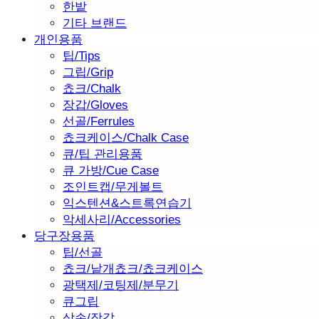
한밭
기타 브랜드
개인용품
팁/Tips
그립/Grip
쵸크/Chalk
장갑/Gloves
선골/Ferrules
쵸크케이스/Chalk Case
큐/팁 관리용품
큐 가방/Cue Case
조인트캡/무게볼트
익스텐션&스트록연습기
악세사리/Accessories
당구장용품
팁/선골
쵸크/낱개쵸크/쵸크케이스
광택제/코팅제/분무기
큐그립
삼손/장갑