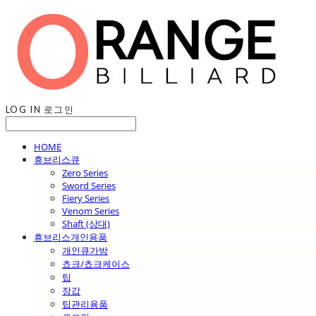
LOG IN
로그인
HOME
휴브리스큐
Zero Series
Sword Series
Fiery Series
Venom Series
Shaft (상대)
휴브리스개인용품
개인큐가방
쵸크/쵸크케이스
팁
장갑
팁관리용품