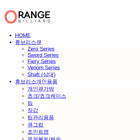
HOME
휴브리스큐
Zero Series
Sword Series
Fiery Series
Venom Series
Shaft (상대)
휴브리스개인용품
개인큐가방
쵸크/쵸크케이스
팁
장갑
팁관리용품
큐그립
조인트캡
무게볼트/부속