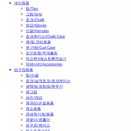
개인용품
팁/Tips
그립/Grip
쵸크/Chalk
장갑/Gloves
선골/Ferrules
쵸크케이스/Chalk Case
큐/팁 관리용품
큐 가방/Cue Case
조인트캡/무게볼트
익스텐션&스트록연습기
악세사리/Accessories
당구장용품
팁/선골
쵸크/낱개쵸크/쵸크케이스
광택제/코팅제/분무기
큐그립
삼손/장갑
큐관리/손질용품
청소용품
공세척기계/용품
큐꽂이/큐홀더
당구공/케이스
업소용큐/상대