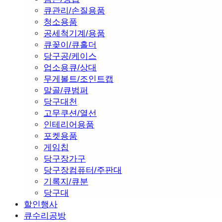
큐관리/손질용품
청소용품
공세척기계/용품
큐꽂이/큐홀더
당구공/케이스
업소용큐/상대
무게볼트/조인트캡
말골/큐범퍼
당구대천
고무쿠션/열선
인테리어용품
포켓용품
게임칩
당구장가구
당구장컴퓨터/주판대
기록지/큐분
당구대
할인행사
큐수리공방