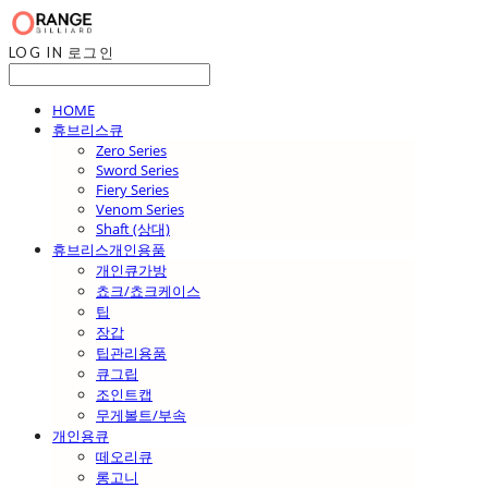
LOG IN
로그인
HOME
휴브리스큐
Zero Series
Sword Series
Fiery Series
Venom Series
Shaft (상대)
휴브리스개인용품
개인큐가방
쵸크/쵸크케이스
팁
장갑
팁관리용품
큐그립
조인트캡
무게볼트/부속
개인용큐
떼오리큐
롱고니