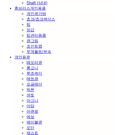
Shaft (상대)
휴브리스개인용품
개인큐가방
쵸크/쵸크케이스
팁
장갑
팁관리용품
큐그립
조인트캡
무게볼트/부속
개인용큐
떼오리큐
롱고니
루츠케이
메쯔큐
모글레이
빅본
센토
아그니
아담
아큐로
에보
에이블큐
오딘
제스트