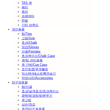
TAS 큐
페리
퓨리
프레데터
한밭
기타 브랜드
개인용품
팁/Tips
그립/Grip
쵸크/Chalk
장갑/Gloves
선골/Ferrules
쵸크케이스/Chalk Case
큐/팁 관리용품
큐 가방/Cue Case
조인트캡/무게볼트
익스텐션&스트록연습기
악세사리/Accessories
당구장용품
팁/선골
쵸크/낱개쵸크/쵸크케이스
광택제/코팅제/분무기
큐그립
삼손/장갑
큐관리/손질용품