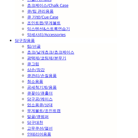
쵸크케이스/Chalk Case
큐/팁 관리용품
큐 가방/Cue Case
조인트캡/무게볼트
익스텐션&스트록연습기
악세사리/Accessories
당구장용품
팁/선골
쵸크/낱개쵸크/쵸크케이스
광택제/코팅제/분무기
큐그립
삼손/장갑
큐관리/손질용품
청소용품
공세척기계/용품
큐꽂이/큐홀더
당구공/케이스
업소용큐/상대
무게볼트/조인트캡
말골/큐범퍼
당구대천
고무쿠션/열선
인테리어용품