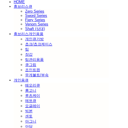
HOME
휴브리스큐
Zero Series
Sword Series
Fiery Series
Venom Series
Shaft (상대)
휴브리스개인용품
개인큐가방
쵸크/쵸크케이스
팁
장갑
팁관리용품
큐그립
조인트캡
무게볼트/부속
개인용큐
떼오리큐
롱고니
루츠케이
메쯔큐
모글레이
빅본
센토
아그니
아담