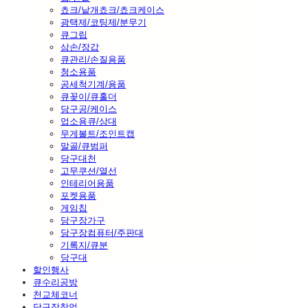
쵸크/낱개쵸크/쵸크케이스
광택제/코팅제/분무기
큐그립
삼손/장갑
큐관리/손질용품
청소용품
공세척기계/용품
큐꽂이/큐홀더
당구공/케이스
업소용큐/상대
무게볼트/조인트캡
말골/큐범퍼
당구대천
고무쿠션/열선
인테리어용품
포켓용품
게임칩
당구장가구
당구장컴퓨터/주판대
기록지/큐분
당구대
할인행사
큐수리공방
천교체코너
당구장창업