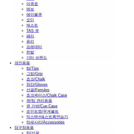
아큐로
에보
에이블큐
오딘
제스트
TAS 큐
페리
퓨리
프레데터
한밭
기타 브랜드
개인용품
팁/Tips
그립/Grip
쵸크/Chalk
장갑/Gloves
선골/Ferrules
쵸크케이스/Chalk Case
큐/팁 관리용품
큐 가방/Cue Case
조인트캡/무게볼트
익스텐션&스트록연습기
악세사리/Accessories
당구장용품
팁/선골