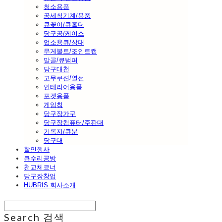
청소용품
공세척기계/용품
큐꽂이/큐홀더
당구공/케이스
업소용큐/상대
무게볼트/조인트캡
말골/큐범퍼
당구대천
고무쿠션/열선
인테리어용품
포켓용품
게임칩
당구장가구
당구장컴퓨터/주판대
기록지/큐분
당구대
할인행사
큐수리공방
천교체코너
당구장창업
HUBRIS 회사소개
Search
검색