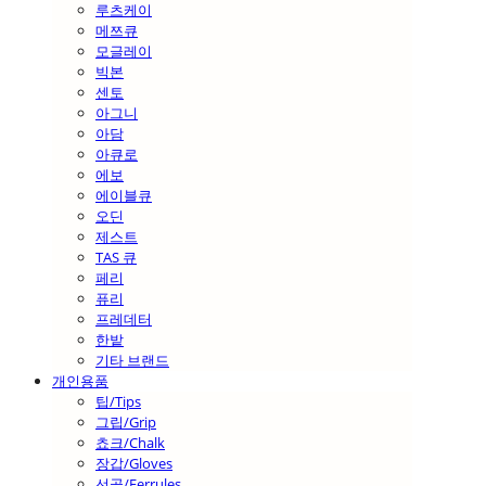
루츠케이
메쯔큐
모글레이
빅본
센토
아그니
아담
아큐로
에보
에이블큐
오딘
제스트
TAS 큐
페리
퓨리
프레데터
한밭
기타 브랜드
개인용품
팁/Tips
그립/Grip
쵸크/Chalk
장갑/Gloves
선골/Ferrules