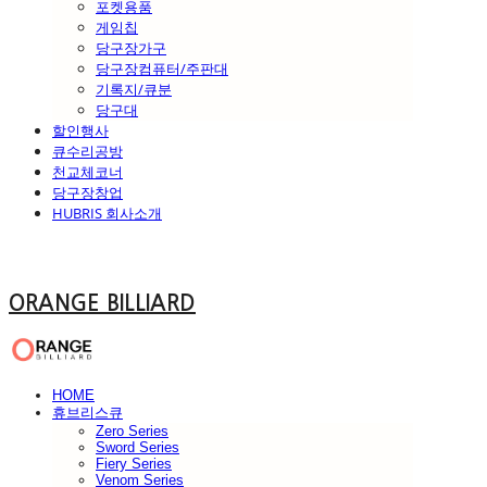
포켓용품
게임칩
당구장가구
당구장컴퓨터/주판대
기록지/큐분
당구대
할인행사
큐수리공방
천교체코너
당구장창업
HUBRIS 회사소개
ORANGE BILLIARD
HOME
휴브리스큐
Zero Series
Sword Series
Fiery Series
Venom Series