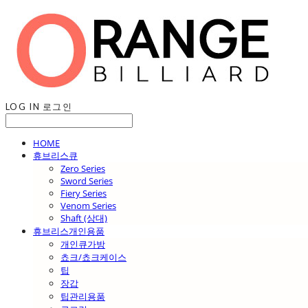
LOG IN
로그인
HOME
휴브리스큐
Zero Series
Sword Series
Fiery Series
Venom Series
Shaft (상대)
휴브리스개인용품
개인큐가방
쵸크/쵸크케이스
팁
장갑
팁관리용품