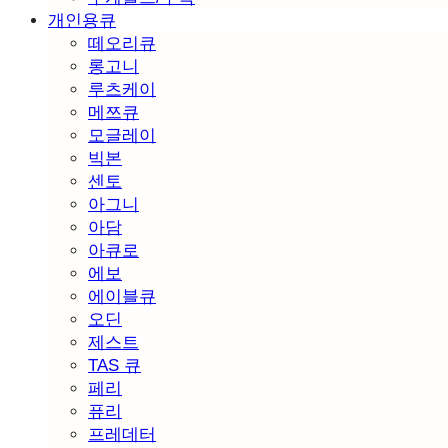
개인용큐
떼오리큐
롱고니
루츠케이
메쯔큐
모글레이
빅본
센토
아그니
아담
아큐로
에보
에이블큐
오딘
제스트
TAS 큐
페리
퓨리
프레데터