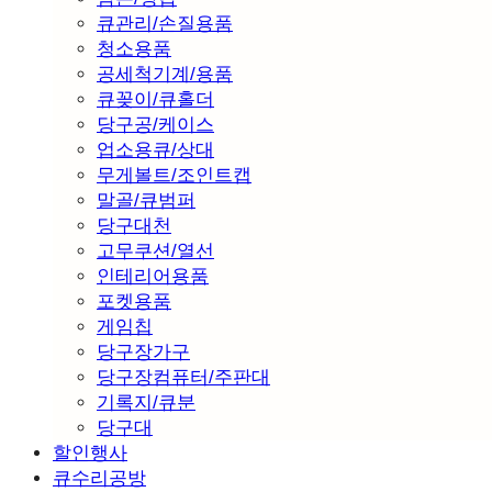
큐관리/손질용품
청소용품
공세척기계/용품
큐꽂이/큐홀더
당구공/케이스
업소용큐/상대
무게볼트/조인트캡
말골/큐범퍼
당구대천
고무쿠션/열선
인테리어용품
포켓용품
게임칩
당구장가구
당구장컴퓨터/주판대
기록지/큐분
당구대
할인행사
큐수리공방