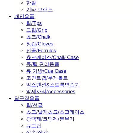
한밭
기타 브랜드
개인용품
팁/Tips
그립/Grip
쵸크/Chalk
장갑/Gloves
선골/Ferrules
쵸크케이스/Chalk Case
큐/팁 관리용품
큐 가방/Cue Case
조인트캡/무게볼트
익스텐션&스트록연습기
악세사리/Accessories
당구장용품
팁/선골
쵸크/낱개쵸크/쵸크케이스
광택제/코팅제/분무기
큐그립
삼손/장갑