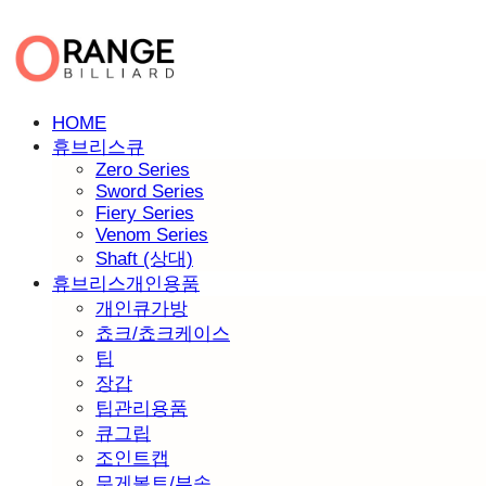
HOME
휴브리스큐
Zero Series
Sword Series
Fiery Series
Venom Series
Shaft (상대)
휴브리스개인용품
개인큐가방
쵸크/쵸크케이스
팁
장갑
팁관리용품
큐그립
조인트캡
무게볼트/부속