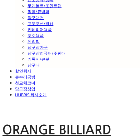
무게볼트/조인트캡
말골/큐범퍼
당구대천
고무쿠션/열선
인테리어용품
포켓용품
게임칩
당구장가구
당구장컴퓨터/주판대
기록지/큐분
당구대
할인행사
큐수리공방
천교체코너
당구장창업
HUBRIS 회사소개
ORANGE BILLIARD