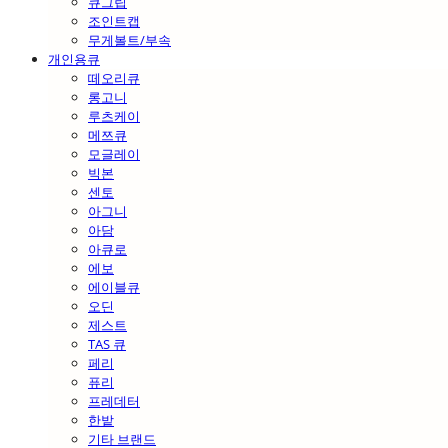
큐그립
조인트캡
무게볼트/부속
개인용큐
떼오리큐
롱고니
루츠케이
메쯔큐
모글레이
빅본
센토
아그니
아담
아큐로
에보
에이블큐
오딘
제스트
TAS 큐
페리
퓨리
프레데터
한밭
기타 브랜드