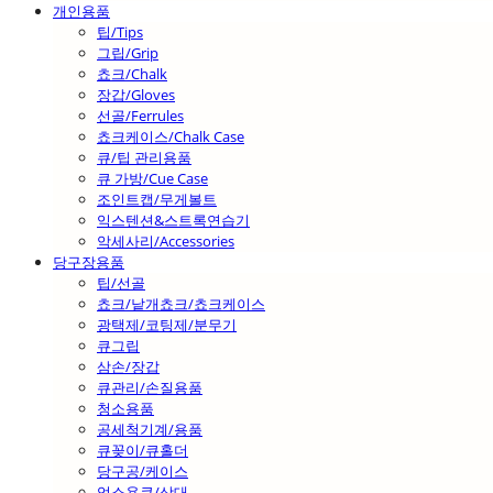
개인용품
팁/Tips
그립/Grip
쵸크/Chalk
장갑/Gloves
선골/Ferrules
쵸크케이스/Chalk Case
큐/팁 관리용품
큐 가방/Cue Case
조인트캡/무게볼트
익스텐션&스트록연습기
악세사리/Accessories
당구장용품
팁/선골
쵸크/낱개쵸크/쵸크케이스
광택제/코팅제/분무기
큐그립
삼손/장갑
큐관리/손질용품
청소용품
공세척기계/용품
큐꽂이/큐홀더
당구공/케이스
업소용큐/상대