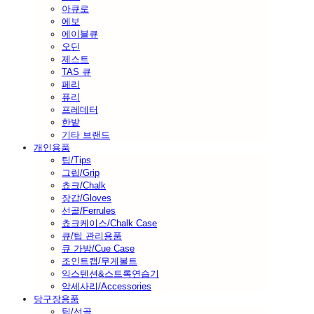
아큐로
에보
에이블큐
오딘
제스트
TAS 큐
페리
퓨리
프레데터
한밭
기타 브랜드
개인용품
팁/Tips
그립/Grip
쵸크/Chalk
장갑/Gloves
선골/Ferrules
쵸크케이스/Chalk Case
큐/팁 관리용품
큐 가방/Cue Case
조인트캡/무게볼트
익스텐션&스트록연습기
악세사리/Accessories
당구장용품
팁/선골