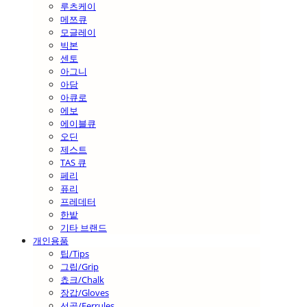
루츠케이
메쯔큐
모글레이
빅본
센토
아그니
아담
아큐로
에보
에이블큐
오딘
제스트
TAS 큐
페리
퓨리
프레데터
한밭
기타 브랜드
개인용품
팁/Tips
그립/Grip
쵸크/Chalk
장갑/Gloves
선골/Ferrules