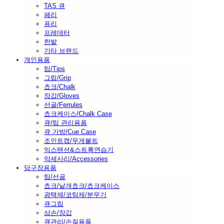
TAS 큐
페리
퓨리
프레데터
한밭
기타 브랜드
개인용품
팁/Tips
그립/Grip
쵸크/Chalk
장갑/Gloves
선골/Ferrules
쵸크케이스/Chalk Case
큐/팁 관리용품
큐 가방/Cue Case
조인트캡/무게볼트
익스텐션&스트록연습기
악세사리/Accessories
당구장용품
팁/선골
쵸크/낱개쵸크/쵸크케이스
광택제/코팅제/분무기
큐그립
삼손/장갑
큐관리/손질용품