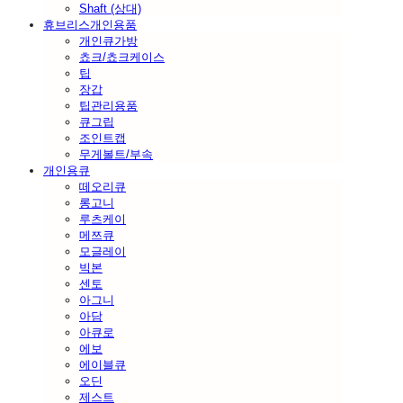
Shaft (상대)
휴브리스개인용품
개인큐가방
쵸크/쵸크케이스
팁
장갑
팁관리용품
큐그립
조인트캡
무게볼트/부속
개인용큐
떼오리큐
롱고니
루츠케이
메쯔큐
모글레이
빅본
센토
아그니
아담
아큐로
에보
에이블큐
오딘
제스트