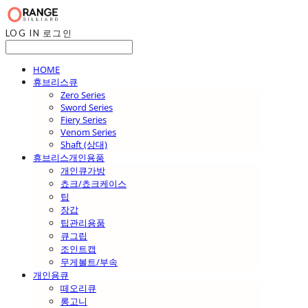
LOG IN
로그인
HOME
휴브리스큐
Zero Series
Sword Series
Fiery Series
Venom Series
Shaft (상대)
휴브리스개인용품
개인큐가방
쵸크/쵸크케이스
팁
장갑
팁관리용품
큐그립
조인트캡
무게볼트/부속
개인용큐
떼오리큐
롱고니