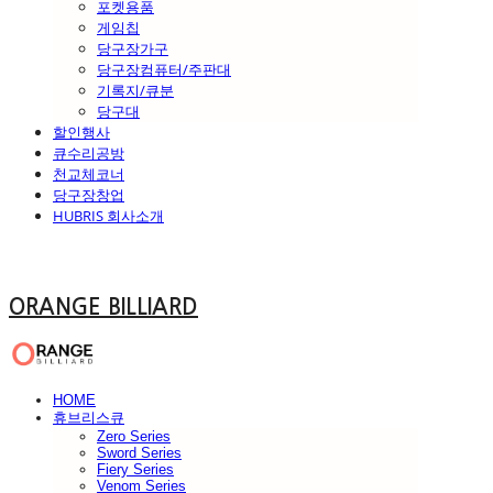
포켓용품
게임칩
당구장가구
당구장컴퓨터/주판대
기록지/큐분
당구대
할인행사
큐수리공방
천교체코너
당구장창업
HUBRIS 회사소개
ORANGE BILLIARD
HOME
휴브리스큐
Zero Series
Sword Series
Fiery Series
Venom Series