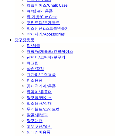
쵸크케이스/Chalk Case
큐/팁 관리용품
큐 가방/Cue Case
조인트캡/무게볼트
익스텐션&스트록연습기
악세사리/Accessories
당구장용품
팁/선골
쵸크/낱개쵸크/쵸크케이스
광택제/코팅제/분무기
큐그립
삼손/장갑
큐관리/손질용품
청소용품
공세척기계/용품
큐꽂이/큐홀더
당구공/케이스
업소용큐/상대
무게볼트/조인트캡
말골/큐범퍼
당구대천
고무쿠션/열선
인테리어용품