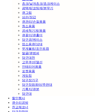
쵸크/낱개쵸크/쵸크케이스
광택제/코팅제/분무기
큐그립
삼손/장갑
큐관리/손질용품
청소용품
공세척기계/용품
큐꽂이/큐홀더
당구공/케이스
업소용큐/상대
무게볼트/조인트캡
말골/큐범퍼
당구대천
고무쿠션/열선
인테리어용품
포켓용품
게임칩
당구장가구
당구장컴퓨터/주판대
기록지/큐분
당구대
할인행사
큐수리공방
천교체코너
당구장창업