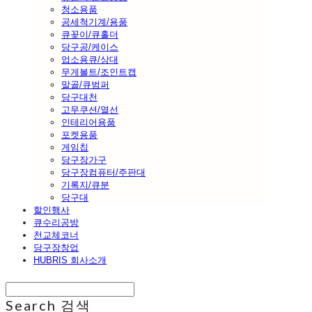
청소용품
공세척기계/용품
큐꽂이/큐홀더
당구공/케이스
업소용큐/상대
무게볼트/조인트캡
말골/큐범퍼
당구대천
고무쿠션/열선
인테리어용품
포켓용품
게임칩
당구장가구
당구장컴퓨터/주판대
기록지/큐분
당구대
할인행사
큐수리공방
천교체코너
당구장창업
HUBRIS 회사소개
Search
검색