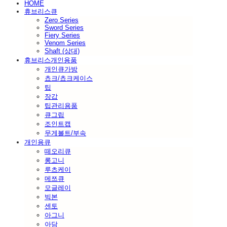
HOME
휴브리스큐
Zero Series
Sword Series
Fiery Series
Venom Series
Shaft (상대)
휴브리스개인용품
개인큐가방
쵸크/쵸크케이스
팁
장갑
팁관리용품
큐그립
조인트캡
무게볼트/부속
개인용큐
떼오리큐
롱고니
루츠케이
메쯔큐
모글레이
빅본
센토
아그니
아담