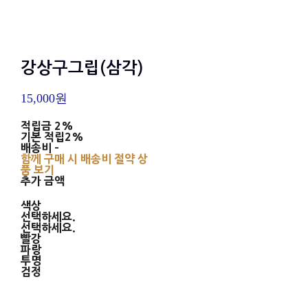
강상구그립(삼각)
15,000원
적립금
2%
기본 적립
2%
배송비
-
함께 구매 시 배송비 절약 상
품 보기
추가 금액
색상
선택하세요.
선택하세요.
빨강
파랑
투명
검정