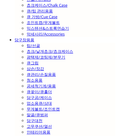
쵸크케이스/Chalk Case
큐/팁 관리용품
큐 가방/Cue Case
조인트캡/무게볼트
익스텐션&스트록연습기
악세사리/Accessories
당구장용품
팁/선골
쵸크/낱개쵸크/쵸크케이스
광택제/코팅제/분무기
큐그립
삼손/장갑
큐관리/손질용품
청소용품
공세척기계/용품
큐꽂이/큐홀더
당구공/케이스
업소용큐/상대
무게볼트/조인트캡
말골/큐범퍼
당구대천
고무쿠션/열선
인테리어용품