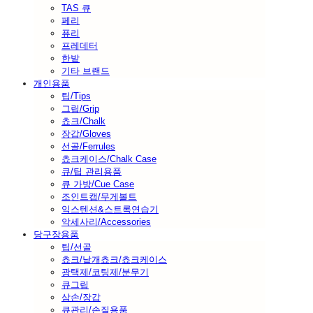
TAS 큐
페리
퓨리
프레데터
한밭
기타 브랜드
개인용품
팁/Tips
그립/Grip
쵸크/Chalk
장갑/Gloves
선골/Ferrules
쵸크케이스/Chalk Case
큐/팁 관리용품
큐 가방/Cue Case
조인트캡/무게볼트
익스텐션&스트록연습기
악세사리/Accessories
당구장용품
팁/선골
쵸크/낱개쵸크/쵸크케이스
광택제/코팅제/분무기
큐그립
삼손/장갑
큐관리/손질용품