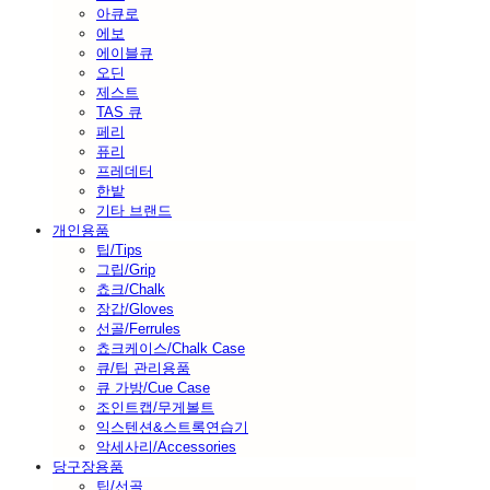
아큐로
에보
에이블큐
오딘
제스트
TAS 큐
페리
퓨리
프레데터
한밭
기타 브랜드
개인용품
팁/Tips
그립/Grip
쵸크/Chalk
장갑/Gloves
선골/Ferrules
쵸크케이스/Chalk Case
큐/팁 관리용품
큐 가방/Cue Case
조인트캡/무게볼트
익스텐션&스트록연습기
악세사리/Accessories
당구장용품
팁/선골