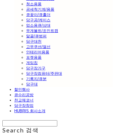
청소용품
공세척기계/용품
큐꽂이/큐홀더
당구공/케이스
업소용큐/상대
무게볼트/조인트캡
말골/큐범퍼
당구대천
고무쿠션/열선
인테리어용품
포켓용품
게임칩
당구장가구
당구장컴퓨터/주판대
기록지/큐분
당구대
할인행사
큐수리공방
천교체코너
당구장창업
HUBRIS 회사소개
Search
검색