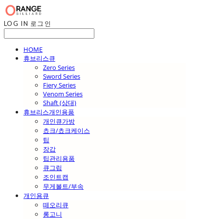
LOG IN
로그인
HOME
휴브리스큐
Zero Series
Sword Series
Fiery Series
Venom Series
Shaft (상대)
휴브리스개인용품
개인큐가방
쵸크/쵸크케이스
팁
장갑
팁관리용품
큐그립
조인트캡
무게볼트/부속
개인용큐
떼오리큐
롱고니