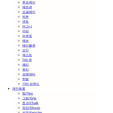
루츠케이
메쯔큐
모글레이
빅본
센토
아그니
아담
아큐로
에보
에이블큐
오딘
제스트
TAS 큐
페리
퓨리
프레데터
한밭
기타 브랜드
개인용품
팁/Tips
그립/Grip
쵸크/Chalk
장갑/Gloves
선골/Ferrules