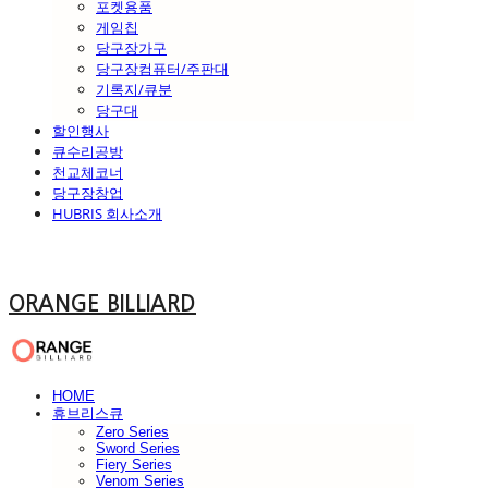
포켓용품
게임칩
당구장가구
당구장컴퓨터/주판대
기록지/큐분
당구대
할인행사
큐수리공방
천교체코너
당구장창업
HUBRIS 회사소개
ORANGE BILLIARD
HOME
휴브리스큐
Zero Series
Sword Series
Fiery Series
Venom Series