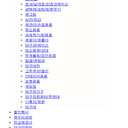
쵸크/낱개쵸크/쵸크케이스
광택제/코팅제/분무기
큐그립
삼손/장갑
큐관리/손질용품
청소용품
공세척기계/용품
큐꽂이/큐홀더
당구공/케이스
업소용큐/상대
무게볼트/조인트캡
말골/큐범퍼
당구대천
고무쿠션/열선
인테리어용품
포켓용품
게임칩
당구장가구
당구장컴퓨터/주판대
기록지/큐분
당구대
할인행사
큐수리공방
천교체코너
당구장창업