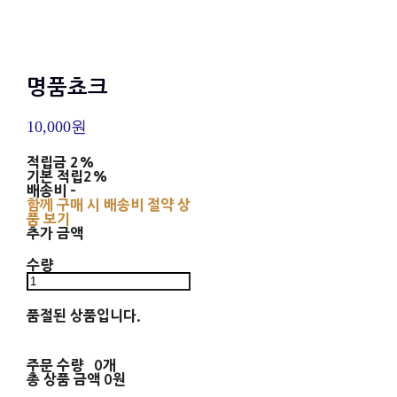
명품쵸크
10,000원
적립금
2%
기본 적립
2%
배송비
-
함께 구매 시 배송비 절약 상
품 보기
추가 금액
수량
품절된 상품입니다.
주문 수량
0개
총 상품 금액
0원