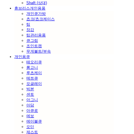
Shaft (상대)
휴브리스개인용품
개인큐가방
쵸크/쵸크케이스
팁
장갑
팁관리용품
큐그립
조인트캡
무게볼트/부속
개인용큐
떼오리큐
롱고니
루츠케이
메쯔큐
모글레이
빅본
센토
아그니
아담
아큐로
에보
에이블큐
오딘
제스트