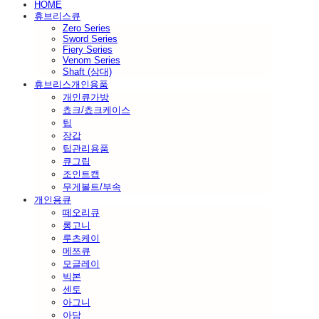
HOME
휴브리스큐
Zero Series
Sword Series
Fiery Series
Venom Series
Shaft (상대)
휴브리스개인용품
개인큐가방
쵸크/쵸크케이스
팁
장갑
팁관리용품
큐그립
조인트캡
무게볼트/부속
개인용큐
떼오리큐
롱고니
루츠케이
메쯔큐
모글레이
빅본
센토
아그니
아담