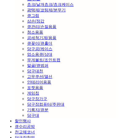
쵸크/낱개쵸크/쵸크케이스
광택제/코팅제/분무기
큐그립
삼손/장갑
큐관리/손질용품
청소용품
공세척기계/용품
큐꽂이/큐홀더
당구공/케이스
업소용큐/상대
무게볼트/조인트캡
말골/큐범퍼
당구대천
고무쿠션/열선
인테리어용품
포켓용품
게임칩
당구장가구
당구장컴퓨터/주판대
기록지/큐분
당구대
할인행사
큐수리공방
천교체코너
당구장창업