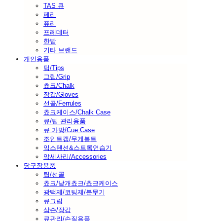
TAS 큐
페리
퓨리
프레데터
한밭
기타 브랜드
개인용품
팁/Tips
그립/Grip
쵸크/Chalk
장갑/Gloves
선골/Ferrules
쵸크케이스/Chalk Case
큐/팁 관리용품
큐 가방/Cue Case
조인트캡/무게볼트
익스텐션&스트록연습기
악세사리/Accessories
당구장용품
팁/선골
쵸크/낱개쵸크/쵸크케이스
광택제/코팅제/분무기
큐그립
삼손/장갑
큐관리/손질용품