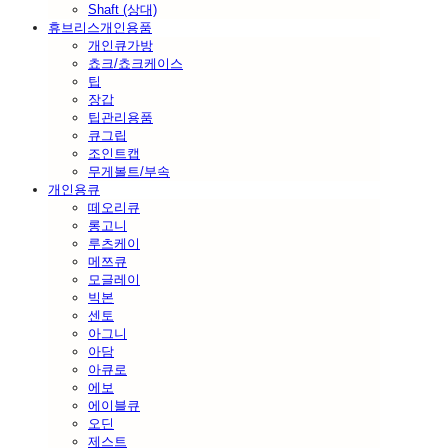
Shaft (상대)
휴브리스개인용품
개인큐가방
쵸크/쵸크케이스
팁
장갑
팁관리용품
큐그립
조인트캡
무게볼트/부속
개인용큐
떼오리큐
롱고니
루츠케이
메쯔큐
모글레이
빅본
센토
아그니
아담
아큐로
에보
에이블큐
오딘
제스트