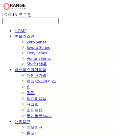
LOG IN
로그인
HOME
휴브리스큐
Zero Series
Sword Series
Fiery Series
Venom Series
Shaft (상대)
휴브리스개인용품
개인큐가방
쵸크/쵸크케이스
팁
장갑
팁관리용품
큐그립
조인트캡
무게볼트/부속
개인용큐
떼오리큐
롱고니