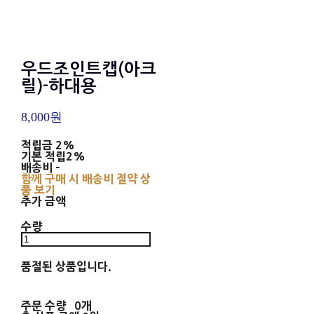
우드조인트캡(아크
릴)-하대용
8,000원
적립금
2%
기본 적립
2%
배송비
-
함께 구매 시 배송비 절약 상
품 보기
추가 금액
수량
품절된 상품입니다.
주문 수량
0개