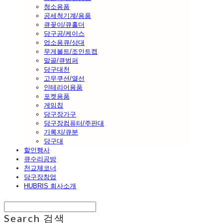
청소용품
공세척기계/용품
큐꽂이/큐홀더
당구공/케이스
업소용큐/상대
무게볼트/조인트캡
말골/큐범퍼
당구대천
고무쿠션/열선
인테리어용품
포켓용품
게임칩
당구장가구
당구장컴퓨터/주판대
기록지/큐분
당구대
할인행사
큐수리공방
천교체코너
당구장창업
HUBRIS 회사소개
Search
검색