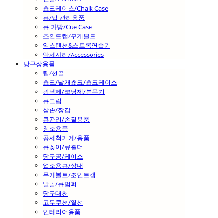
쵸크케이스/Chalk Case
큐/팁 관리용품
큐 가방/Cue Case
조인트캡/무게볼트
익스텐션&스트록연습기
악세사리/Accessories
당구장용품
팁/선골
쵸크/낱개쵸크/쵸크케이스
광택제/코팅제/분무기
큐그립
삼손/장갑
큐관리/손질용품
청소용품
공세척기계/용품
큐꽂이/큐홀더
당구공/케이스
업소용큐/상대
무게볼트/조인트캡
말골/큐범퍼
당구대천
고무쿠션/열선
인테리어용품