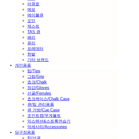
아큐로
에보
에이블큐
오딘
제스트
TAS 큐
페리
퓨리
프레데터
한밭
기타 브랜드
개인용품
팁/Tips
그립/Grip
쵸크/Chalk
장갑/Gloves
선골/Ferrules
쵸크케이스/Chalk Case
큐/팁 관리용품
큐 가방/Cue Case
조인트캡/무게볼트
익스텐션&스트록연습기
악세사리/Accessories
당구장용품
팁/선골