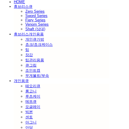
HOME
휴브리스큐
Zero Series
Sword Series
Fiery Series
Venom Series
Shaft (상대)
휴브리스개인용품
개인큐가방
쵸크/쵸크케이스
팁
장갑
팁관리용품
큐그립
조인트캡
무게볼트/부속
개인용큐
떼오리큐
롱고니
루츠케이
메쯔큐
모글레이
빅본
센토
아그니
아담