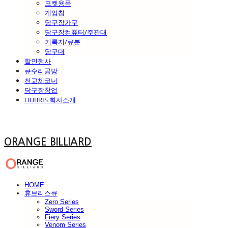
포켓용품
게임칩
당구장가구
당구장컴퓨터/주판대
기록지/큐분
당구대
할인행사
큐수리공방
천교체코너
당구장창업
HUBRIS 회사소개
ORANGE BILLIARD
HOME
휴브리스큐
Zero Series
Sword Series
Fiery Series
Venom Series