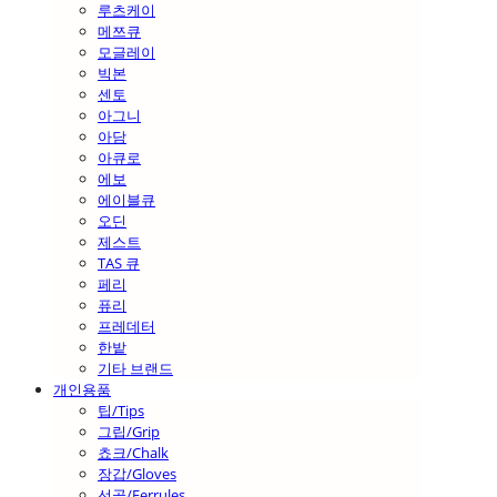
루츠케이
메쯔큐
모글레이
빅본
센토
아그니
아담
아큐로
에보
에이블큐
오딘
제스트
TAS 큐
페리
퓨리
프레데터
한밭
기타 브랜드
개인용품
팁/Tips
그립/Grip
쵸크/Chalk
장갑/Gloves
선골/Ferrules