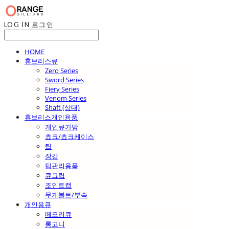
LOG IN
로그인
HOME
휴브리스큐
Zero Series
Sword Series
Fiery Series
Venom Series
Shaft (상대)
휴브리스개인용품
개인큐가방
쵸크/쵸크케이스
팁
장갑
팁관리용품
큐그립
조인트캡
무게볼트/부속
개인용큐
떼오리큐
롱고니