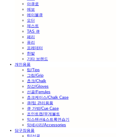
아큐로
에보
에이블큐
오딘
제스트
TAS 큐
페리
퓨리
프레데터
한밭
기타 브랜드
개인용품
팁/Tips
그립/Grip
쵸크/Chalk
장갑/Gloves
선골/Ferrules
쵸크케이스/Chalk Case
큐/팁 관리용품
큐 가방/Cue Case
조인트캡/무게볼트
익스텐션&스트록연습기
악세사리/Accessories
당구장용품
팁/선골