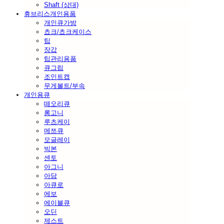
Shaft (상대)
휴브리스개인용품
개인큐가방
쵸크/쵸크케이스
팁
장갑
팁관리용품
큐그립
조인트캡
무게볼트/부속
개인용큐
떼오리큐
롱고니
루츠케이
메쯔큐
모글레이
빅본
센토
아그니
아담
아큐로
에보
에이블큐
오딘
제스트