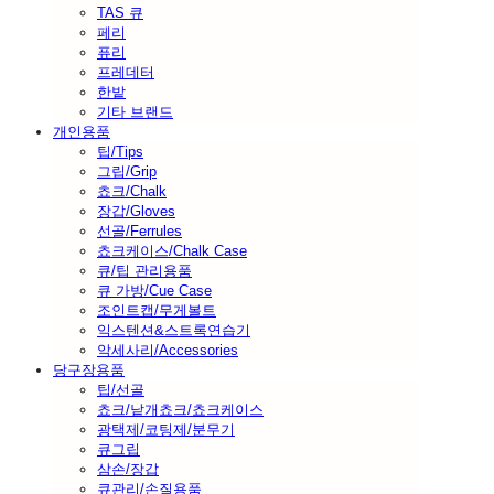
TAS 큐
페리
퓨리
프레데터
한밭
기타 브랜드
개인용품
팁/Tips
그립/Grip
쵸크/Chalk
장갑/Gloves
선골/Ferrules
쵸크케이스/Chalk Case
큐/팁 관리용품
큐 가방/Cue Case
조인트캡/무게볼트
익스텐션&스트록연습기
악세사리/Accessories
당구장용품
팁/선골
쵸크/낱개쵸크/쵸크케이스
광택제/코팅제/분무기
큐그립
삼손/장갑
큐관리/손질용품