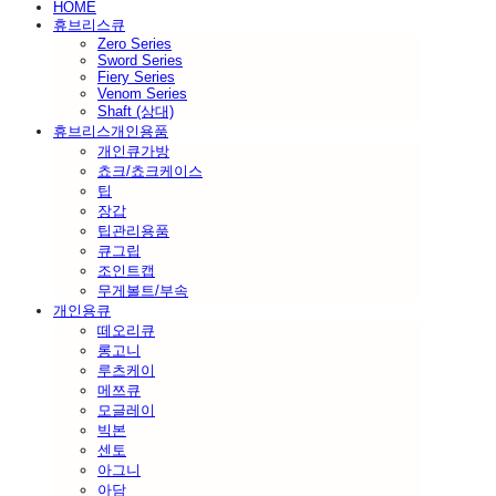
HOME
휴브리스큐
Zero Series
Sword Series
Fiery Series
Venom Series
Shaft (상대)
휴브리스개인용품
개인큐가방
쵸크/쵸크케이스
팁
장갑
팁관리용품
큐그립
조인트캡
무게볼트/부속
개인용큐
떼오리큐
롱고니
루츠케이
메쯔큐
모글레이
빅본
센토
아그니
아담