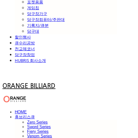
포켓용품
게임칩
당구장가구
당구장컴퓨터/주판대
기록지/큐분
당구대
할인행사
큐수리공방
천교체코너
당구장창업
HUBRIS 회사소개
ORANGE BILLIARD
HOME
휴브리스큐
Zero Series
Sword Series
Fiery Series
Venom Series