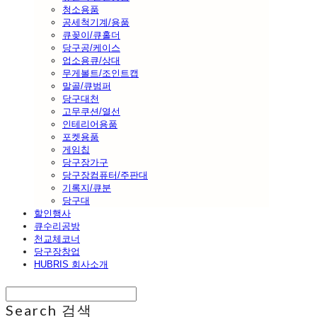
청소용품
공세척기계/용품
큐꽂이/큐홀더
당구공/케이스
업소용큐/상대
무게볼트/조인트캡
말골/큐범퍼
당구대천
고무쿠션/열선
인테리어용품
포켓용품
게임칩
당구장가구
당구장컴퓨터/주판대
기록지/큐분
당구대
할인행사
큐수리공방
천교체코너
당구장창업
HUBRIS 회사소개
Search
검색