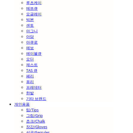
루츠케이
메쯔큐
모글레이
빅본
센토
아그니
아담
아큐로
에보
에이블큐
오딘
제스트
TAS 큐
페리
퓨리
프레데터
한밭
기타 브랜드
개인용품
팁/Tips
그립/Grip
쵸크/Chalk
장갑/Gloves
선골/Ferrules