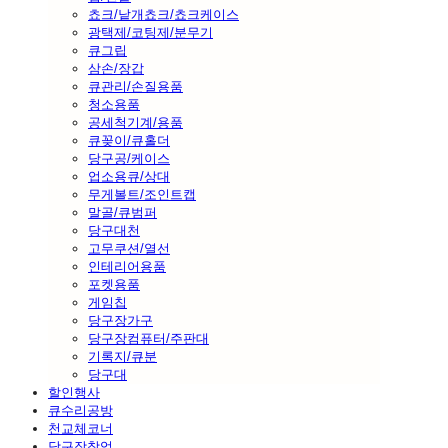
쵸크/낱개쵸크/쵸크케이스
광택제/코팅제/분무기
큐그립
삼손/장갑
큐관리/손질용품
청소용품
공세척기계/용품
큐꽂이/큐홀더
당구공/케이스
업소용큐/상대
무게볼트/조인트캡
말골/큐범퍼
당구대천
고무쿠션/열선
인테리어용품
포켓용품
게임칩
당구장가구
당구장컴퓨터/주판대
기록지/큐분
당구대
할인행사
큐수리공방
천교체코너
당구장창업