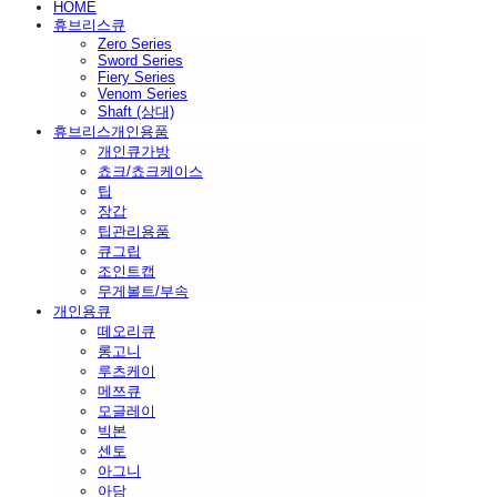
HOME
휴브리스큐
Zero Series
Sword Series
Fiery Series
Venom Series
Shaft (상대)
휴브리스개인용품
개인큐가방
쵸크/쵸크케이스
팁
장갑
팁관리용품
큐그립
조인트캡
무게볼트/부속
개인용큐
떼오리큐
롱고니
루츠케이
메쯔큐
모글레이
빅본
센토
아그니
아담