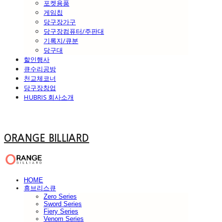
포켓용품
게임칩
당구장가구
당구장컴퓨터/주판대
기록지/큐분
당구대
할인행사
큐수리공방
천교체코너
당구장창업
HUBRIS 회사소개
ORANGE BILLIARD
HOME
휴브리스큐
Zero Series
Sword Series
Fiery Series
Venom Series