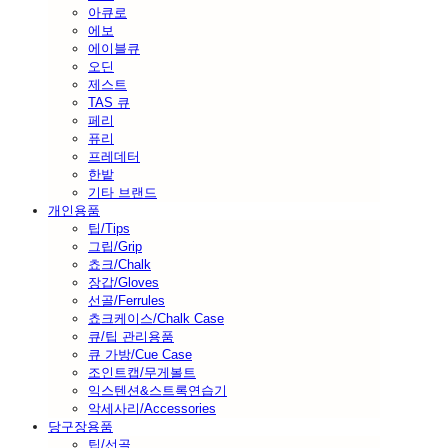
아큐로
에보
에이블큐
오딘
제스트
TAS 큐
페리
퓨리
프레데터
한밭
기타 브랜드
개인용품
팁/Tips
그립/Grip
쵸크/Chalk
장갑/Gloves
선골/Ferrules
쵸크케이스/Chalk Case
큐/팁 관리용품
큐 가방/Cue Case
조인트캡/무게볼트
익스텐션&스트록연습기
악세사리/Accessories
당구장용품
팁/선골