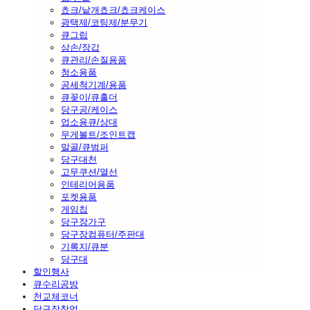
쵸크/낱개쵸크/쵸크케이스
광택제/코팅제/분무기
큐그립
삼손/장갑
큐관리/손질용품
청소용품
공세척기계/용품
큐꽂이/큐홀더
당구공/케이스
업소용큐/상대
무게볼트/조인트캡
말골/큐범퍼
당구대천
고무쿠션/열선
인테리어용품
포켓용품
게임칩
당구장가구
당구장컴퓨터/주판대
기록지/큐분
당구대
할인행사
큐수리공방
천교체코너
당구장창업