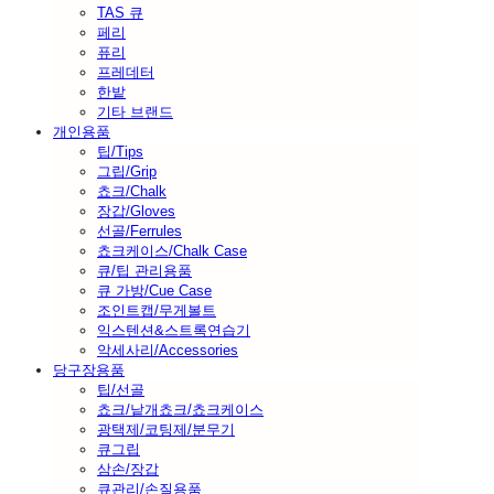
TAS 큐
페리
퓨리
프레데터
한밭
기타 브랜드
개인용품
팁/Tips
그립/Grip
쵸크/Chalk
장갑/Gloves
선골/Ferrules
쵸크케이스/Chalk Case
큐/팁 관리용품
큐 가방/Cue Case
조인트캡/무게볼트
익스텐션&스트록연습기
악세사리/Accessories
당구장용품
팁/선골
쵸크/낱개쵸크/쵸크케이스
광택제/코팅제/분무기
큐그립
삼손/장갑
큐관리/손질용품