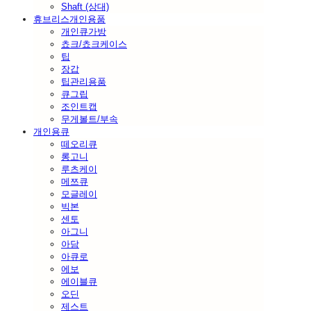
Shaft (상대)
휴브리스개인용품
개인큐가방
쵸크/쵸크케이스
팁
장갑
팁관리용품
큐그립
조인트캡
무게볼트/부속
개인용큐
떼오리큐
롱고니
루츠케이
메쯔큐
모글레이
빅본
센토
아그니
아담
아큐로
에보
에이블큐
오딘
제스트