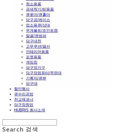
청소용품
공세척기계/용품
큐꽂이/큐홀더
당구공/케이스
업소용큐/상대
무게볼트/조인트캡
말골/큐범퍼
당구대천
고무쿠션/열선
인테리어용품
포켓용품
게임칩
당구장가구
당구장컴퓨터/주판대
기록지/큐분
당구대
할인행사
큐수리공방
천교체코너
당구장창업
HUBRIS 회사소개
Search
검색