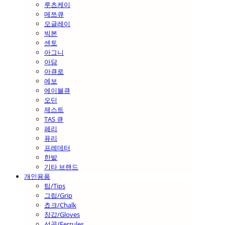
루츠케이
메쯔큐
모글레이
빅본
센토
아그니
아담
아큐로
에보
에이블큐
오딘
제스트
TAS 큐
페리
퓨리
프레데터
한밭
기타 브랜드
개인용품
팁/Tips
그립/Grip
쵸크/Chalk
장갑/Gloves
선골/Ferrules