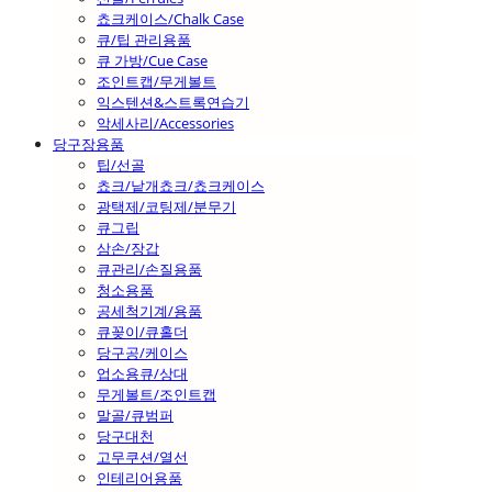
쵸크케이스/Chalk Case
큐/팁 관리용품
큐 가방/Cue Case
조인트캡/무게볼트
익스텐션&스트록연습기
악세사리/Accessories
당구장용품
팁/선골
쵸크/낱개쵸크/쵸크케이스
광택제/코팅제/분무기
큐그립
삼손/장갑
큐관리/손질용품
청소용품
공세척기계/용품
큐꽂이/큐홀더
당구공/케이스
업소용큐/상대
무게볼트/조인트캡
말골/큐범퍼
당구대천
고무쿠션/열선
인테리어용품