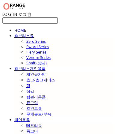
LOG IN
로그인
HOME
휴브리스큐
Zero Series
Sword Series
Fiery Series
Venom Series
Shaft (상대)
휴브리스개인용품
개인큐가방
쵸크/쵸크케이스
팁
장갑
팁관리용품
큐그립
조인트캡
무게볼트/부속
개인용큐
떼오리큐
롱고니