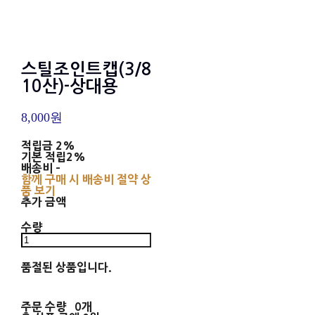
스틸조인트캡(3/8
10산)-상대용
8,000원
적립금
2%
기본 적립
2%
배송비
-
함께 구매 시 배송비 절약 상
품 보기
추가 금액
수량
품절된 상품입니다.
주문 수량
0개