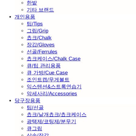
한밭
기타 브랜드
개인용품
팁/Tips
그립/Grip
쵸크/Chalk
장갑/Gloves
선골/Ferrules
쵸크케이스/Chalk Case
큐/팁 관리용품
큐 가방/Cue Case
조인트캡/무게볼트
익스텐션&스트록연습기
악세사리/Accessories
당구장용품
팁/선골
쵸크/낱개쵸크/쵸크케이스
광택제/코팅제/분무기
큐그립
삼손/장갑