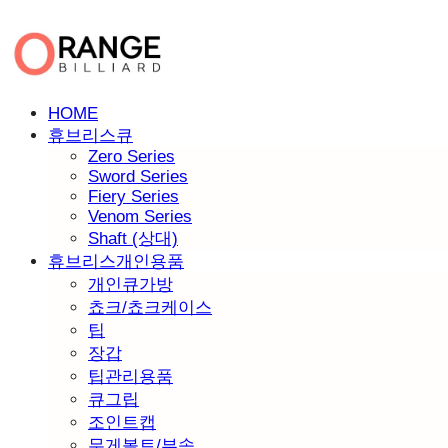
HOME
휴브리스큐
Zero Series
Sword Series
Fiery Series
Venom Series
Shaft (상대)
휴브리스개인용품
개인큐가방
쵸크/쵸크케이스
팁
장갑
팁관리용품
큐그립
조인트캡
무게볼트/부속