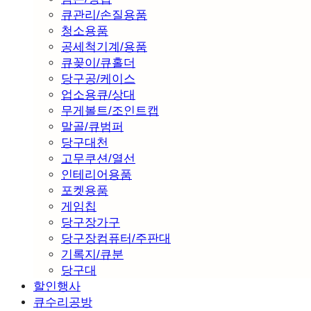
큐관리/손질용품
청소용품
공세척기계/용품
큐꽂이/큐홀더
당구공/케이스
업소용큐/상대
무게볼트/조인트캡
말골/큐범퍼
당구대천
고무쿠션/열선
인테리어용품
포켓용품
게임칩
당구장가구
당구장컴퓨터/주판대
기록지/큐분
당구대
할인행사
큐수리공방