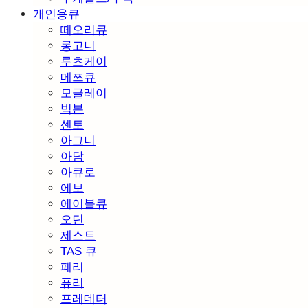
개인용큐
떼오리큐
롱고니
루츠케이
메쯔큐
모글레이
빅본
센토
아그니
아담
아큐로
에보
에이블큐
오딘
제스트
TAS 큐
페리
퓨리
프레데터