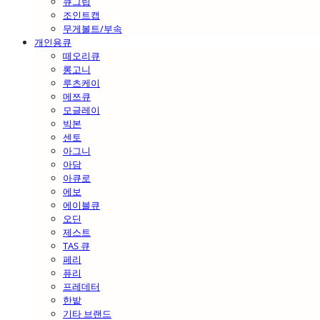
큐그립
조인트캡
무게볼트/부속
개인용큐
떼오리큐
롱고니
루츠케이
메쯔큐
모글레이
빅본
센토
아그니
아담
아큐로
에보
에이블큐
오딘
제스트
TAS 큐
페리
퓨리
프레데터
한밭
기타 브랜드