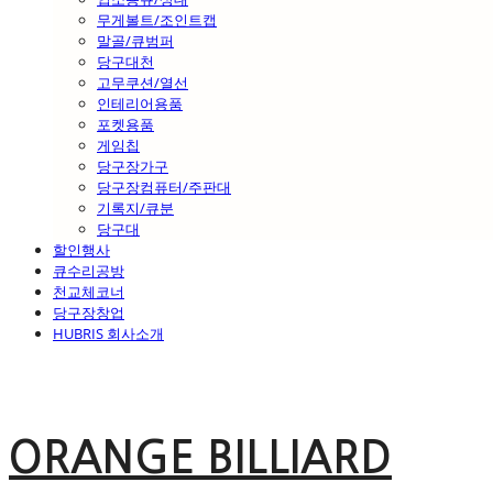
무게볼트/조인트캡
말골/큐범퍼
당구대천
고무쿠션/열선
인테리어용품
포켓용품
게임칩
당구장가구
당구장컴퓨터/주판대
기록지/큐분
당구대
할인행사
큐수리공방
천교체코너
당구장창업
HUBRIS 회사소개
ORANGE BILLIARD