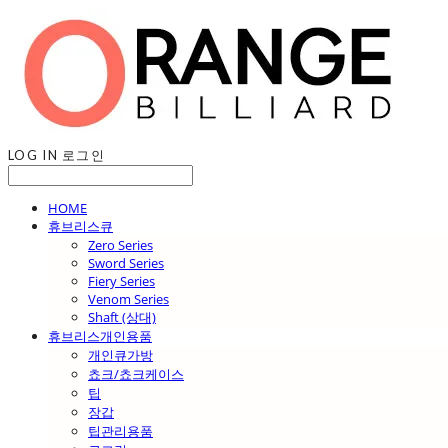
LOG IN
로그인
HOME
휴브리스큐
Zero Series
Sword Series
Fiery Series
Venom Series
Shaft (상대)
휴브리스개인용품
개인큐가방
쵸크/쵸크케이스
팁
장갑
팁관리용품