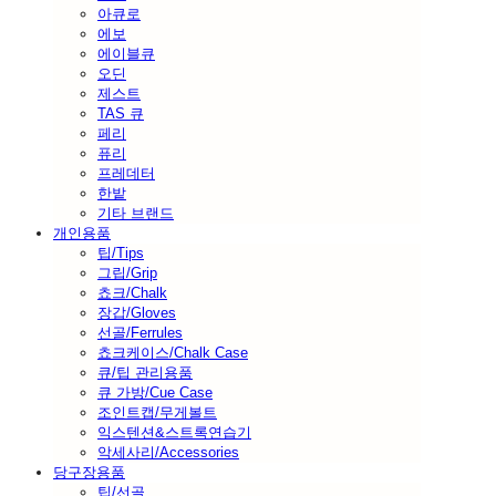
아큐로
에보
에이블큐
오딘
제스트
TAS 큐
페리
퓨리
프레데터
한밭
기타 브랜드
개인용품
팁/Tips
그립/Grip
쵸크/Chalk
장갑/Gloves
선골/Ferrules
쵸크케이스/Chalk Case
큐/팁 관리용품
큐 가방/Cue Case
조인트캡/무게볼트
익스텐션&스트록연습기
악세사리/Accessories
당구장용품
팁/선골