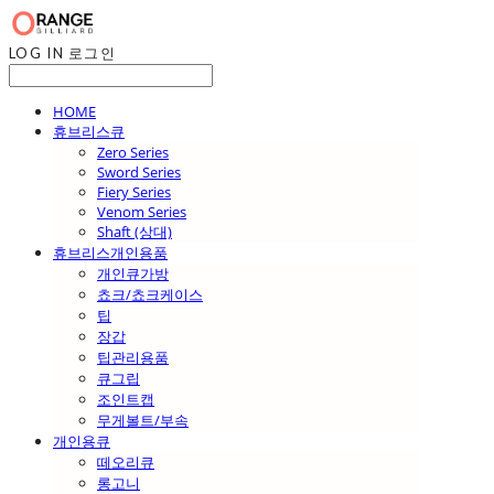
LOG IN
로그인
HOME
휴브리스큐
Zero Series
Sword Series
Fiery Series
Venom Series
Shaft (상대)
휴브리스개인용품
개인큐가방
쵸크/쵸크케이스
팁
장갑
팁관리용품
큐그립
조인트캡
무게볼트/부속
개인용큐
떼오리큐
롱고니