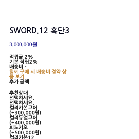
SWORD.12 흑단3
3,000,000원
적립금
2%
기본 적립
2%
배송비
-
함께 구매 시 배송비 절약 상
품 보기
추가 금액
추천상대
선택하세요.
선택하세요.
컬리카본코어
(+300,000원)
컬리듀얼코어
(+400,000원)
피노키오
(+500,000원)
컬리카본12