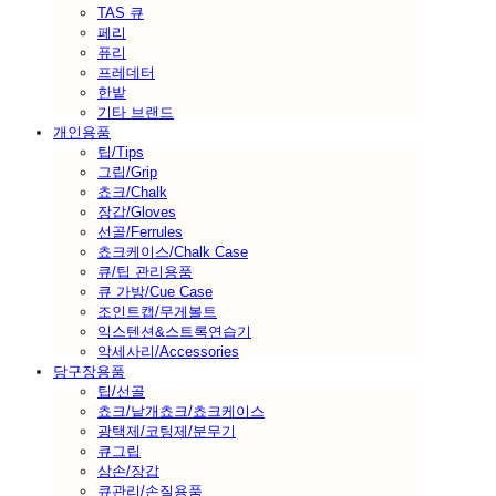
TAS 큐
페리
퓨리
프레데터
한밭
기타 브랜드
개인용품
팁/Tips
그립/Grip
쵸크/Chalk
장갑/Gloves
선골/Ferrules
쵸크케이스/Chalk Case
큐/팁 관리용품
큐 가방/Cue Case
조인트캡/무게볼트
익스텐션&스트록연습기
악세사리/Accessories
당구장용품
팁/선골
쵸크/낱개쵸크/쵸크케이스
광택제/코팅제/분무기
큐그립
삼손/장갑
큐관리/손질용품