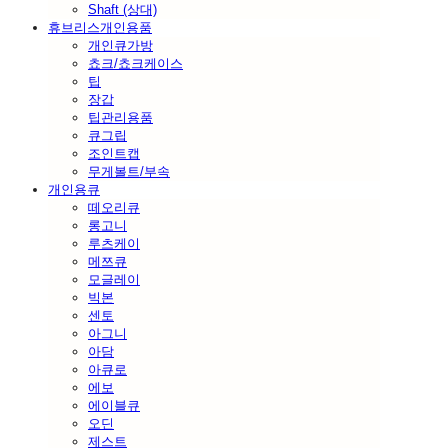
Shaft (상대)
휴브리스개인용품
개인큐가방
쵸크/쵸크케이스
팁
장갑
팁관리용품
큐그립
조인트캡
무게볼트/부속
개인용큐
떼오리큐
롱고니
루츠케이
메쯔큐
모글레이
빅본
센토
아그니
아담
아큐로
에보
에이블큐
오딘
제스트