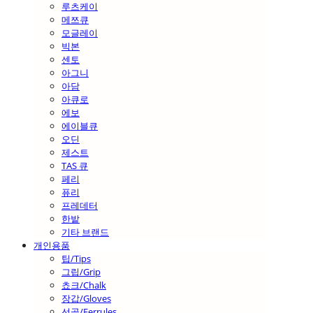
루츠케이
메쯔큐
모글레이
빅본
센토
아그니
아담
아큐로
에보
에이블큐
오딘
제스트
TAS 큐
페리
퓨리
프레데터
한밭
기타 브랜드
개인용품
팁/Tips
그립/Grip
쵸크/Chalk
장갑/Gloves
선골/Ferrules