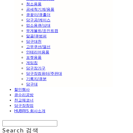
청소용품
공세척기계/용품
큐꽂이/큐홀더
당구공/케이스
업소용큐/상대
무게볼트/조인트캡
말골/큐범퍼
당구대천
고무쿠션/열선
인테리어용품
포켓용품
게임칩
당구장가구
당구장컴퓨터/주판대
기록지/큐분
당구대
할인행사
큐수리공방
천교체코너
당구장창업
HUBRIS 회사소개
Search
검색