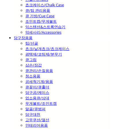
쵸크케이스/Chalk Case
큐/팁 관리용품
큐 가방/Cue Case
조인트캡/무게볼트
익스텐션&스트록연습기
악세사리/Accessories
당구장용품
팁/선골
쵸크/낱개쵸크/쵸크케이스
광택제/코팅제/분무기
큐그립
삼손/장갑
큐관리/손질용품
청소용품
공세척기계/용품
큐꽂이/큐홀더
당구공/케이스
업소용큐/상대
무게볼트/조인트캡
말골/큐범퍼
당구대천
고무쿠션/열선
인테리어용품