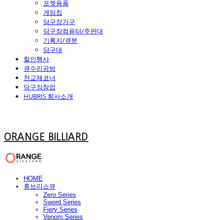
포켓용품
게임칩
당구장가구
당구장컴퓨터/주판대
기록지/큐분
당구대
할인행사
큐수리공방
천교체코너
당구장창업
HUBRIS 회사소개
ORANGE BILLIARD
HOME
휴브리스큐
Zero Series
Sword Series
Fiery Series
Venom Series