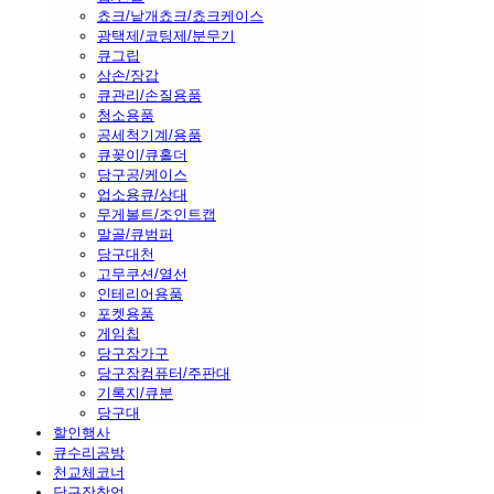
쵸크/낱개쵸크/쵸크케이스
광택제/코팅제/분무기
큐그립
삼손/장갑
큐관리/손질용품
청소용품
공세척기계/용품
큐꽂이/큐홀더
당구공/케이스
업소용큐/상대
무게볼트/조인트캡
말골/큐범퍼
당구대천
고무쿠션/열선
인테리어용품
포켓용품
게임칩
당구장가구
당구장컴퓨터/주판대
기록지/큐분
당구대
할인행사
큐수리공방
천교체코너
당구장창업