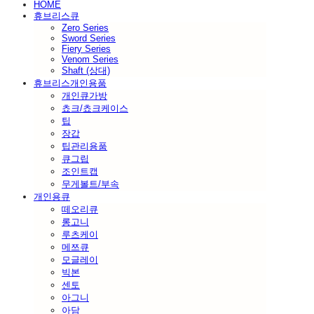
HOME
휴브리스큐
Zero Series
Sword Series
Fiery Series
Venom Series
Shaft (상대)
휴브리스개인용품
개인큐가방
쵸크/쵸크케이스
팁
장갑
팁관리용품
큐그립
조인트캡
무게볼트/부속
개인용큐
떼오리큐
롱고니
루츠케이
메쯔큐
모글레이
빅본
센토
아그니
아담