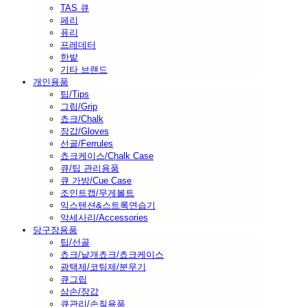
TAS 큐
페리
퓨리
프레데터
한밭
기타 브랜드
개인용품
팁/Tips
그립/Grip
쵸크/Chalk
장갑/Gloves
선골/Ferrules
쵸크케이스/Chalk Case
큐/팁 관리용품
큐 가방/Cue Case
조인트캡/무게볼트
익스텐션&스트록연습기
악세사리/Accessories
당구장용품
팁/선골
쵸크/낱개쵸크/쵸크케이스
광택제/코팅제/분무기
큐그립
삼손/장갑
큐관리/손질용품