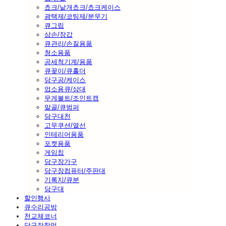
쵸크/낱개쵸크/쵸크케이스
광택제/코팅제/분무기
큐그립
삼손/장갑
큐관리/손질용품
청소용품
공세척기계/용품
큐꽂이/큐홀더
당구공/케이스
업소용큐/상대
무게볼트/조인트캡
말골/큐범퍼
당구대천
고무쿠션/열선
인테리어용품
포켓용품
게임칩
당구장가구
당구장컴퓨터/주판대
기록지/큐분
당구대
할인행사
큐수리공방
천교체코너
당구장창업