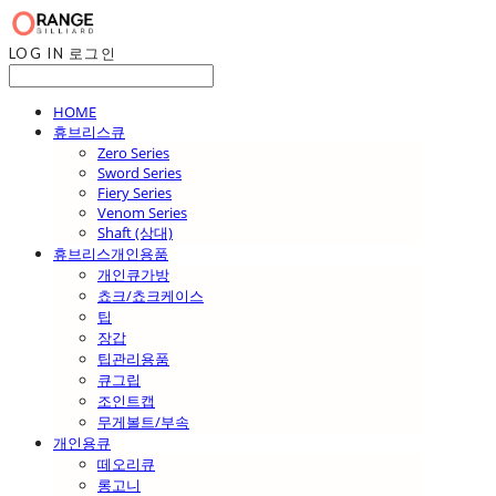
LOG IN
로그인
HOME
휴브리스큐
Zero Series
Sword Series
Fiery Series
Venom Series
Shaft (상대)
휴브리스개인용품
개인큐가방
쵸크/쵸크케이스
팁
장갑
팁관리용품
큐그립
조인트캡
무게볼트/부속
개인용큐
떼오리큐
롱고니