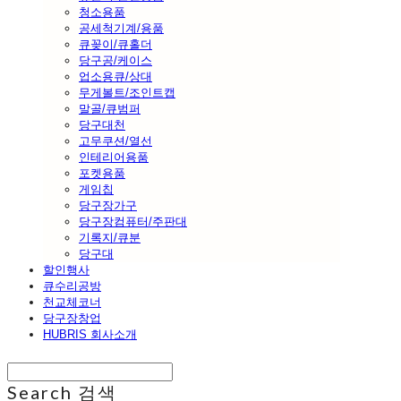
청소용품
공세척기계/용품
큐꽂이/큐홀더
당구공/케이스
업소용큐/상대
무게볼트/조인트캡
말골/큐범퍼
당구대천
고무쿠션/열선
인테리어용품
포켓용품
게임칩
당구장가구
당구장컴퓨터/주판대
기록지/큐분
당구대
할인행사
큐수리공방
천교체코너
당구장창업
HUBRIS 회사소개
Search
검색