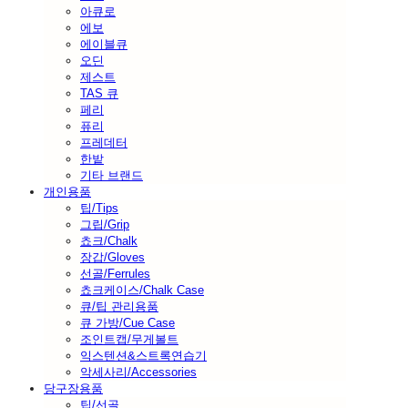
아큐로
에보
에이블큐
오딘
제스트
TAS 큐
페리
퓨리
프레데터
한밭
기타 브랜드
개인용품
팁/Tips
그립/Grip
쵸크/Chalk
장갑/Gloves
선골/Ferrules
쵸크케이스/Chalk Case
큐/팁 관리용품
큐 가방/Cue Case
조인트캡/무게볼트
익스텐션&스트록연습기
악세사리/Accessories
당구장용품
팁/선골