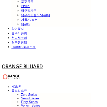
포켓용품
게임칩
당구장가구
당구장컴퓨터/주판대
기록지/큐분
당구대
할인행사
큐수리공방
천교체코너
당구장창업
HUBRIS 회사소개
ORANGE BILLIARD
HOME
휴브리스큐
Zero Series
Sword Series
Fiery Series
Venom Series