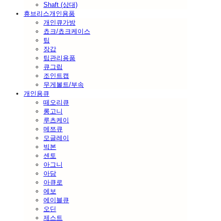
Shaft (상대)
휴브리스개인용품
개인큐가방
쵸크/쵸크케이스
팁
장갑
팁관리용품
큐그립
조인트캡
무게볼트/부속
개인용큐
떼오리큐
롱고니
루츠케이
메쯔큐
모글레이
빅본
센토
아그니
아담
아큐로
에보
에이블큐
오딘
제스트