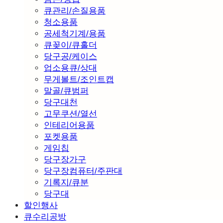
큐관리/손질용품
청소용품
공세척기계/용품
큐꽂이/큐홀더
당구공/케이스
업소용큐/상대
무게볼트/조인트캡
말골/큐범퍼
당구대천
고무쿠션/열선
인테리어용품
포켓용품
게임칩
당구장가구
당구장컴퓨터/주판대
기록지/큐분
당구대
할인행사
큐수리공방