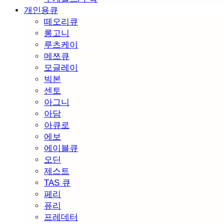
개인용큐
떼오리큐
롱고니
루츠케이
메쯔큐
모글레이
빅본
센토
아그니
아담
아큐로
에보
에이블큐
오딘
제스트
TAS 큐
페리
퓨리
프레데터