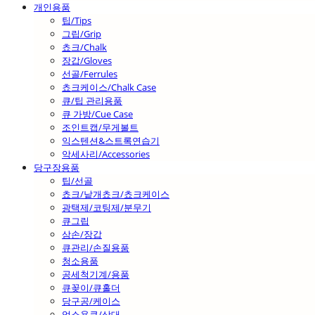
개인용품
팁/Tips
그립/Grip
쵸크/Chalk
장갑/Gloves
선골/Ferrules
쵸크케이스/Chalk Case
큐/팁 관리용품
큐 가방/Cue Case
조인트캡/무게볼트
익스텐션&스트록연습기
악세사리/Accessories
당구장용품
팁/선골
쵸크/낱개쵸크/쵸크케이스
광택제/코팅제/분무기
큐그립
삼손/장갑
큐관리/손질용품
청소용품
공세척기계/용품
큐꽂이/큐홀더
당구공/케이스
업소용큐/상대