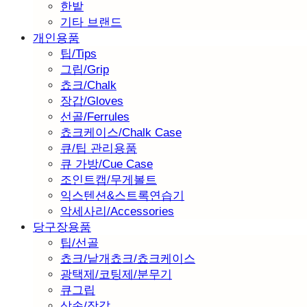
한밭
기타 브랜드
개인용품
팁/Tips
그립/Grip
쵸크/Chalk
장갑/Gloves
선골/Ferrules
쵸크케이스/Chalk Case
큐/팁 관리용품
큐 가방/Cue Case
조인트캡/무게볼트
익스텐션&스트록연습기
악세사리/Accessories
당구장용품
팁/선골
쵸크/낱개쵸크/쵸크케이스
광택제/코팅제/분무기
큐그립
삼손/장갑