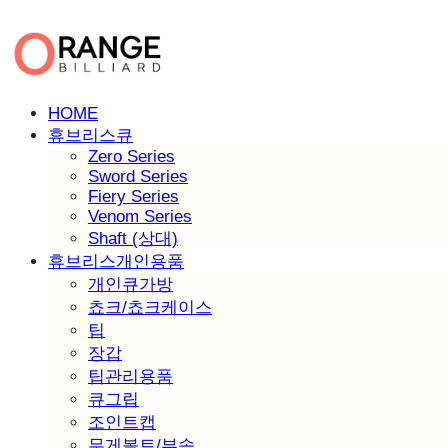
HOME
휴브리스큐
Zero Series
Sword Series
Fiery Series
Venom Series
Shaft (상대)
휴브리스개인용품
개인큐가방
쵸크/쵸크케이스
팁
장갑
팁관리용품
큐그립
조인트캡
무게볼트/부속