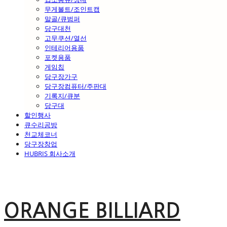
무게볼트/조인트캡
말골/큐범퍼
당구대천
고무쿠션/열선
인테리어용품
포켓용품
게임칩
당구장가구
당구장컴퓨터/주판대
기록지/큐분
당구대
할인행사
큐수리공방
천교체코너
당구장창업
HUBRIS 회사소개
ORANGE BILLIARD