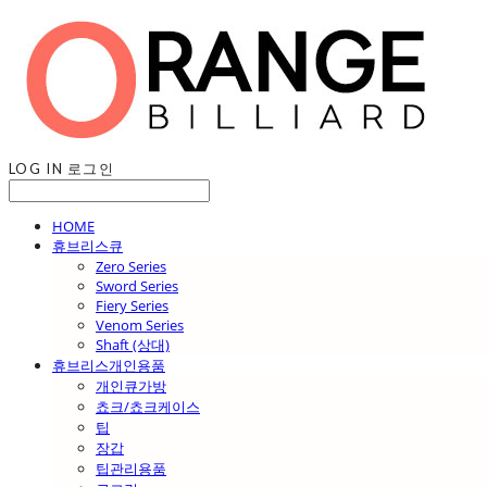
LOG IN
로그인
HOME
휴브리스큐
Zero Series
Sword Series
Fiery Series
Venom Series
Shaft (상대)
휴브리스개인용품
개인큐가방
쵸크/쵸크케이스
팁
장갑
팁관리용품