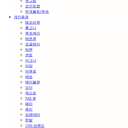
큐그립
조인트캡
무게볼트/부속
개인용큐
떼오리큐
롱고니
루츠케이
메쯔큐
모글레이
빅본
센토
아그니
아담
아큐로
에보
에이블큐
오딘
제스트
TAS 큐
페리
퓨리
프레데터
한밭
기타 브랜드