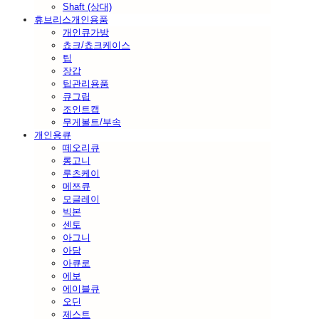
Shaft (상대)
휴브리스개인용품
개인큐가방
쵸크/쵸크케이스
팁
장갑
팁관리용품
큐그립
조인트캡
무게볼트/부속
개인용큐
떼오리큐
롱고니
루츠케이
메쯔큐
모글레이
빅본
센토
아그니
아담
아큐로
에보
에이블큐
오딘
제스트