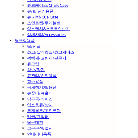
쵸크케이스/Chalk Case
큐/팁 관리용품
큐 가방/Cue Case
조인트캡/무게볼트
익스텐션&스트록연습기
악세사리/Accessories
당구장용품
팁/선골
쵸크/낱개쵸크/쵸크케이스
광택제/코팅제/분무기
큐그립
삼손/장갑
큐관리/손질용품
청소용품
공세척기계/용품
큐꽂이/큐홀더
당구공/케이스
업소용큐/상대
무게볼트/조인트캡
말골/큐범퍼
당구대천
고무쿠션/열선
인테리어용품