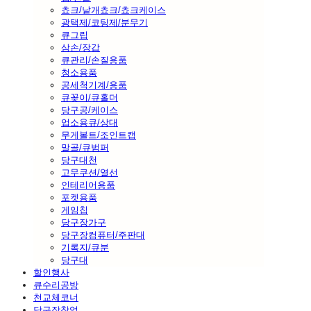
쵸크/낱개쵸크/쵸크케이스
광택제/코팅제/분무기
큐그립
삼손/장갑
큐관리/손질용품
청소용품
공세척기계/용품
큐꽂이/큐홀더
당구공/케이스
업소용큐/상대
무게볼트/조인트캡
말골/큐범퍼
당구대천
고무쿠션/열선
인테리어용품
포켓용품
게임칩
당구장가구
당구장컴퓨터/주판대
기록지/큐분
당구대
할인행사
큐수리공방
천교체코너
당구장창업