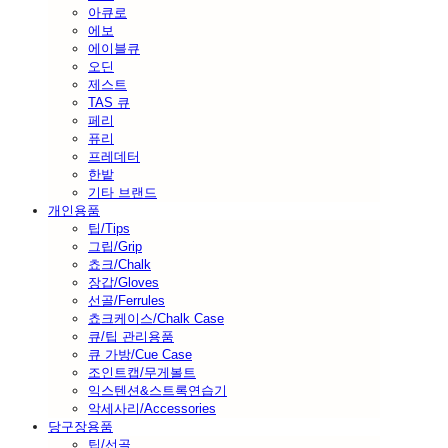
아큐로
에보
에이블큐
오딘
제스트
TAS 큐
페리
퓨리
프레데터
한밭
기타 브랜드
개인용품
팁/Tips
그립/Grip
쵸크/Chalk
장갑/Gloves
선골/Ferrules
쵸크케이스/Chalk Case
큐/팁 관리용품
큐 가방/Cue Case
조인트캡/무게볼트
익스텐션&스트록연습기
악세사리/Accessories
당구장용품
팁/선골