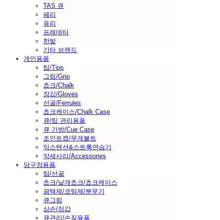
TAS 큐
페리
퓨리
프레데터
한밭
기타 브랜드
개인용품
팁/Tips
그립/Grip
쵸크/Chalk
장갑/Gloves
선골/Ferrules
쵸크케이스/Chalk Case
큐/팁 관리용품
큐 가방/Cue Case
조인트캡/무게볼트
익스텐션&스트록연습기
악세사리/Accessories
당구장용품
팁/선골
쵸크/낱개쵸크/쵸크케이스
광택제/코팅제/분무기
큐그립
삼손/장갑
큐관리/손질용품