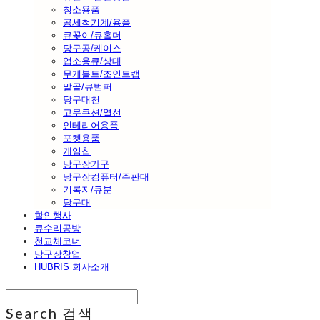
청소용품
공세척기계/용품
큐꽂이/큐홀더
당구공/케이스
업소용큐/상대
무게볼트/조인트캡
말골/큐범퍼
당구대천
고무쿠션/열선
인테리어용품
포켓용품
게임칩
당구장가구
당구장컴퓨터/주판대
기록지/큐분
당구대
할인행사
큐수리공방
천교체코너
당구장창업
HUBRIS 회사소개
Search
검색