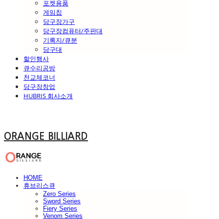
포켓용품
게임칩
당구장가구
당구장컴퓨터/주판대
기록지/큐분
당구대
할인행사
큐수리공방
천교체코너
당구장창업
HUBRIS 회사소개
ORANGE BILLIARD
HOME
휴브리스큐
Zero Series
Sword Series
Fiery Series
Venom Series