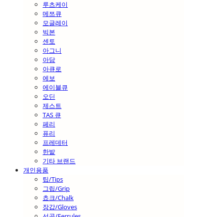
루츠케이
메쯔큐
모글레이
빅본
센토
아그니
아담
아큐로
에보
에이블큐
오딘
제스트
TAS 큐
페리
퓨리
프레데터
한밭
기타 브랜드
개인용품
팁/Tips
그립/Grip
쵸크/Chalk
장갑/Gloves
선골/Ferrules