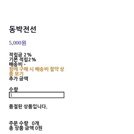
동박전선
5,000원
적립금
2%
기본 적립
2%
배송비
-
함께 구매 시 배송비 절약 상
품 보기
추가 금액
수량
품절된 상품입니다.
주문 수량
0개
총 상품 금액
0원