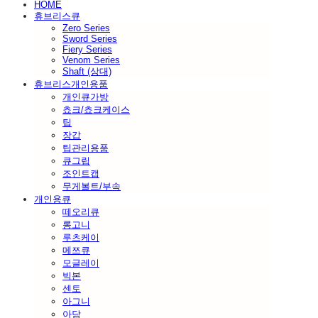
HOME
휴브리스큐
Zero Series
Sword Series
Fiery Series
Venom Series
Shaft (상대)
휴브리스개인용품
개인큐가방
쵸크/쵸크케이스
팁
장갑
팁관리용품
큐그립
조인트캡
무게볼트/부속
개인용큐
떼오리큐
롱고니
루츠케이
메쯔큐
모글레이
빅본
센토
아그니
아담