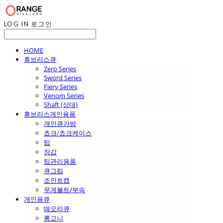
LOG IN
로그인
HOME
휴브리스큐
Zero Series
Sword Series
Fiery Series
Venom Series
Shaft (상대)
휴브리스개인용품
개인큐가방
쵸크/쵸크케이스
팁
장갑
팁관리용품
큐그립
조인트캡
무게볼트/부속
개인용큐
떼오리큐
롱고니