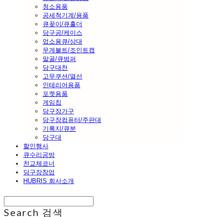
청소용품
공세척기계/용품
큐꽂이/큐홀더
당구공/케이스
업소용큐/상대
무게볼트/조인트캡
말골/큐범퍼
당구대천
고무쿠션/열선
인테리어용품
포켓용품
게임칩
당구장가구
당구장컴퓨터/주판대
기록지/큐분
당구대
할인행사
큐수리공방
천교체코너
당구장창업
HUBRIS 회사소개
Search
검색