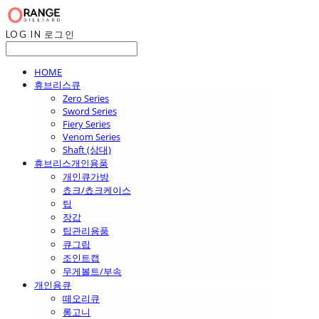
LOG IN
로그인
HOME
휴브리스큐
Zero Series
Sword Series
Fiery Series
Venom Series
Shaft (상대)
휴브리스개인용품
개인큐가방
쵸크/쵸크케이스
팁
장갑
팁관리용품
큐그립
조인트캡
무게볼트/부속
개인용큐
떼오리큐
롱고니