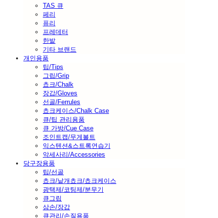
TAS 큐
페리
퓨리
프레데터
한밭
기타 브랜드
개인용품
팁/Tips
그립/Grip
쵸크/Chalk
장갑/Gloves
선골/Ferrules
쵸크케이스/Chalk Case
큐/팁 관리용품
큐 가방/Cue Case
조인트캡/무게볼트
익스텐션&스트록연습기
악세사리/Accessories
당구장용품
팁/선골
쵸크/낱개쵸크/쵸크케이스
광택제/코팅제/분무기
큐그립
삼손/장갑
큐관리/손질용품