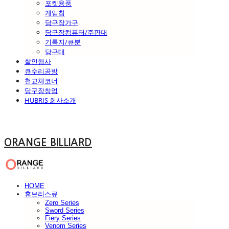
포켓용품
게임칩
당구장가구
당구장컴퓨터/주판대
기록지/큐분
당구대
할인행사
큐수리공방
천교체코너
당구장창업
HUBRIS 회사소개
ORANGE BILLIARD
HOME
휴브리스큐
Zero Series
Sword Series
Fiery Series
Venom Series