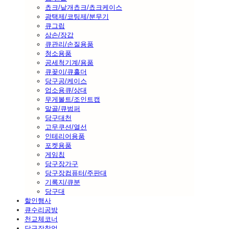
쵸크/낱개쵸크/쵸크케이스
광택제/코팅제/분무기
큐그립
삼손/장갑
큐관리/손질용품
청소용품
공세척기계/용품
큐꽂이/큐홀더
당구공/케이스
업소용큐/상대
무게볼트/조인트캡
말골/큐범퍼
당구대천
고무쿠션/열선
인테리어용품
포켓용품
게임칩
당구장가구
당구장컴퓨터/주판대
기록지/큐분
당구대
할인행사
큐수리공방
천교체코너
당구장창업