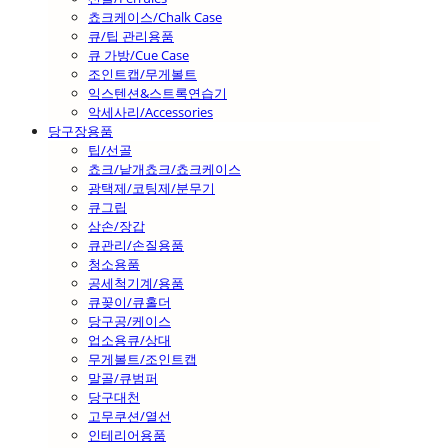
쵸크케이스/Chalk Case
큐/팁 관리용품
큐 가방/Cue Case
조인트캡/무게볼트
익스텐션&스트록연습기
악세사리/Accessories
당구장용품
팁/선골
쵸크/낱개쵸크/쵸크케이스
광택제/코팅제/분무기
큐그립
삼손/장갑
큐관리/손질용품
청소용품
공세척기계/용품
큐꽂이/큐홀더
당구공/케이스
업소용큐/상대
무게볼트/조인트캡
말골/큐범퍼
당구대천
고무쿠션/열선
인테리어용품