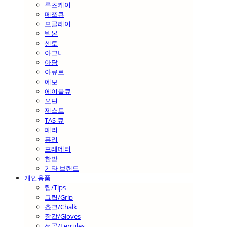
루츠케이
메쯔큐
모글레이
빅본
센토
아그니
아담
아큐로
에보
에이블큐
오딘
제스트
TAS 큐
페리
퓨리
프레데터
한밭
기타 브랜드
개인용품
팁/Tips
그립/Grip
쵸크/Chalk
장갑/Gloves
선골/Ferrules