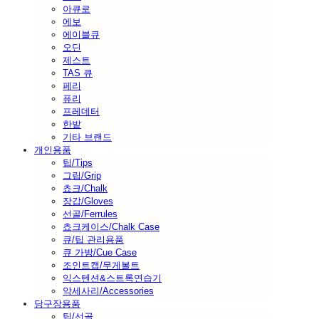
아큐로
에보
에이블큐
오딘
제스트
TAS 큐
페리
퓨리
프레데터
한밭
기타 브랜드
개인용품
팁/Tips
그립/Grip
쵸크/Chalk
장갑/Gloves
선골/Ferrules
쵸크케이스/Chalk Case
큐/팁 관리용품
큐 가방/Cue Case
조인트캡/무게볼트
익스텐션&스트록연습기
악세사리/Accessories
당구장용품
팁/선골