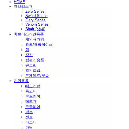
HOME
휴브리스큐
Zero Series
Sword Series
Fiery Series
Venom Series
Shaft (상대)
휴브리스개인용품
개인큐가방
쵸크/쵸크케이스
팁
장갑
팁관리용품
큐그립
조인트캡
무게볼트/부속
개인용큐
떼오리큐
롱고니
루츠케이
메쯔큐
모글레이
빅본
센토
아그니
아담