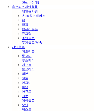
Shaft (상대)
휴브리스개인용품
개인큐가방
쵸크/쵸크케이스
팁
장갑
팁관리용품
큐그립
조인트캡
무게볼트/부속
개인용큐
떼오리큐
롱고니
루츠케이
메쯔큐
모글레이
빅본
센토
아그니
아담
아큐로
에보
에이블큐
오딘
제스트