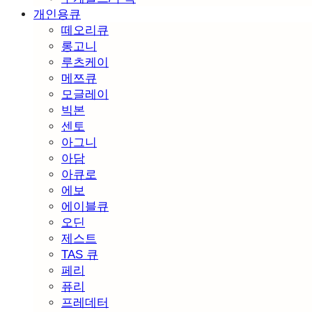
개인용큐
떼오리큐
롱고니
루츠케이
메쯔큐
모글레이
빅본
센토
아그니
아담
아큐로
에보
에이블큐
오딘
제스트
TAS 큐
페리
퓨리
프레데터