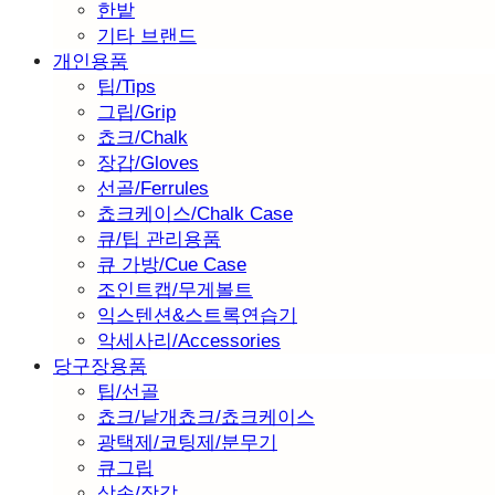
한밭
기타 브랜드
개인용품
팁/Tips
그립/Grip
쵸크/Chalk
장갑/Gloves
선골/Ferrules
쵸크케이스/Chalk Case
큐/팁 관리용품
큐 가방/Cue Case
조인트캡/무게볼트
익스텐션&스트록연습기
악세사리/Accessories
당구장용품
팁/선골
쵸크/낱개쵸크/쵸크케이스
광택제/코팅제/분무기
큐그립
삼손/장갑