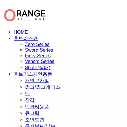
HOME
휴브리스큐
Zero Series
Sword Series
Fiery Series
Venom Series
Shaft (상대)
휴브리스개인용품
개인큐가방
쵸크/쵸크케이스
팁
장갑
팁관리용품
큐그립
조인트캡
무게볼트/부속