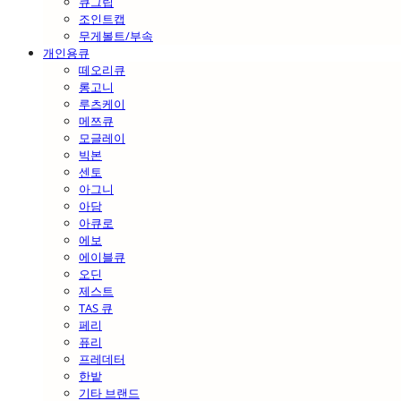
큐그립
조인트캡
무게볼트/부속
개인용큐
떼오리큐
롱고니
루츠케이
메쯔큐
모글레이
빅본
센토
아그니
아담
아큐로
에보
에이블큐
오딘
제스트
TAS 큐
페리
퓨리
프레데터
한밭
기타 브랜드