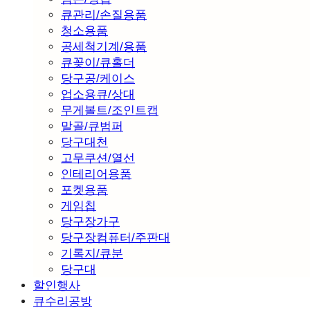
큐관리/손질용품
청소용품
공세척기계/용품
큐꽂이/큐홀더
당구공/케이스
업소용큐/상대
무게볼트/조인트캡
말골/큐범퍼
당구대천
고무쿠션/열선
인테리어용품
포켓용품
게임칩
당구장가구
당구장컴퓨터/주판대
기록지/큐분
당구대
할인행사
큐수리공방