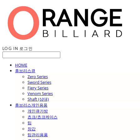
LOG IN
로그인
HOME
휴브리스큐
Zero Series
Sword Series
Fiery Series
Venom Series
Shaft (상대)
휴브리스개인용품
개인큐가방
쵸크/쵸크케이스
팁
장갑
팁관리용품