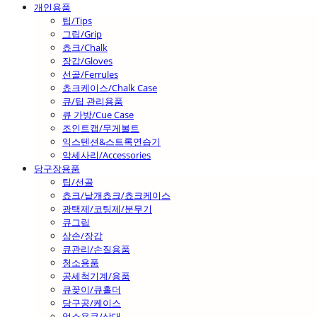
개인용품
팁/Tips
그립/Grip
쵸크/Chalk
장갑/Gloves
선골/Ferrules
쵸크케이스/Chalk Case
큐/팁 관리용품
큐 가방/Cue Case
조인트캡/무게볼트
익스텐션&스트록연습기
악세사리/Accessories
당구장용품
팁/선골
쵸크/낱개쵸크/쵸크케이스
광택제/코팅제/분무기
큐그립
삼손/장갑
큐관리/손질용품
청소용품
공세척기계/용품
큐꽂이/큐홀더
당구공/케이스
업소용큐/상대