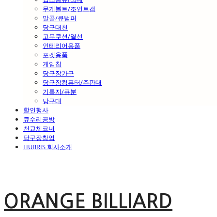
무게볼트/조인트캡
말골/큐범퍼
당구대천
고무쿠션/열선
인테리어용품
포켓용품
게임칩
당구장가구
당구장컴퓨터/주판대
기록지/큐분
당구대
할인행사
큐수리공방
천교체코너
당구장창업
HUBRIS 회사소개
ORANGE BILLIARD