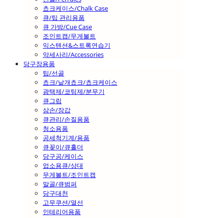
쵸크케이스/Chalk Case
큐/팁 관리용품
큐 가방/Cue Case
조인트캡/무게볼트
익스텐션&스트록연습기
악세사리/Accessories
당구장용품
팁/선골
쵸크/낱개쵸크/쵸크케이스
광택제/코팅제/분무기
큐그립
삼손/장갑
큐관리/손질용품
청소용품
공세척기계/용품
큐꽂이/큐홀더
당구공/케이스
업소용큐/상대
무게볼트/조인트캡
말골/큐범퍼
당구대천
고무쿠션/열선
인테리어용품