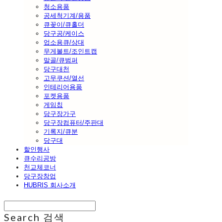
청소용품
공세척기계/용품
큐꽂이/큐홀더
당구공/케이스
업소용큐/상대
무게볼트/조인트캡
말골/큐범퍼
당구대천
고무쿠션/열선
인테리어용품
포켓용품
게임칩
당구장가구
당구장컴퓨터/주판대
기록지/큐분
당구대
할인행사
큐수리공방
천교체코너
당구장창업
HUBRIS 회사소개
Search
검색