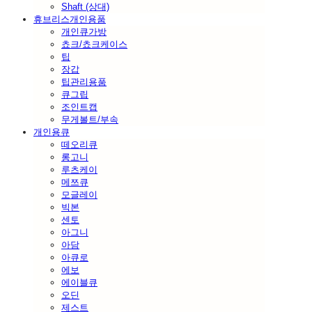
Shaft (상대)
휴브리스개인용품
개인큐가방
쵸크/쵸크케이스
팁
장갑
팁관리용품
큐그립
조인트캡
무게볼트/부속
개인용큐
떼오리큐
롱고니
루츠케이
메쯔큐
모글레이
빅본
센토
아그니
아담
아큐로
에보
에이블큐
오딘
제스트