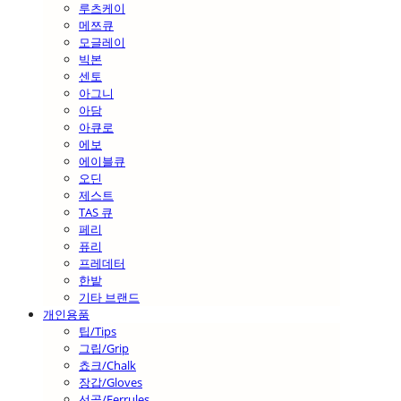
루츠케이
메쯔큐
모글레이
빅본
센토
아그니
아담
아큐로
에보
에이블큐
오딘
제스트
TAS 큐
페리
퓨리
프레데터
한밭
기타 브랜드
개인용품
팁/Tips
그립/Grip
쵸크/Chalk
장갑/Gloves
선골/Ferrules