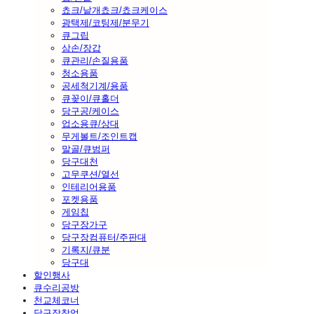
쵸크/낱개쵸크/쵸크케이스
광택제/코팅제/분무기
큐그립
삼손/장갑
큐관리/손질용품
청소용품
공세척기계/용품
큐꽂이/큐홀더
당구공/케이스
업소용큐/상대
무게볼트/조인트캡
말골/큐범퍼
당구대천
고무쿠션/열선
인테리어용품
포켓용품
게임칩
당구장가구
당구장컴퓨터/주판대
기록지/큐분
당구대
할인행사
큐수리공방
천교체코너
당구장창업