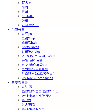
TAS 큐
페리
퓨리
프레데터
한밭
기타 브랜드
개인용품
팁/Tips
그립/Grip
쵸크/Chalk
장갑/Gloves
선골/Ferrules
쵸크케이스/Chalk Case
큐/팁 관리용품
큐 가방/Cue Case
조인트캡/무게볼트
익스텐션&스트록연습기
악세사리/Accessories
당구장용품
팁/선골
쵸크/낱개쵸크/쵸크케이스
광택제/코팅제/분무기
큐그립
삼손/장갑
큐관리/손질용품