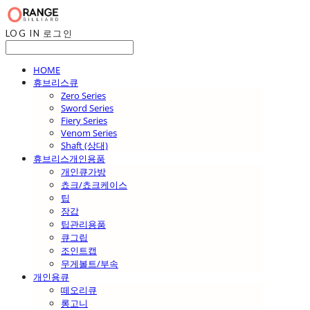
LOG IN
로그인
HOME
휴브리스큐
Zero Series
Sword Series
Fiery Series
Venom Series
Shaft (상대)
휴브리스개인용품
개인큐가방
쵸크/쵸크케이스
팁
장갑
팁관리용품
큐그립
조인트캡
무게볼트/부속
개인용큐
떼오리큐
롱고니