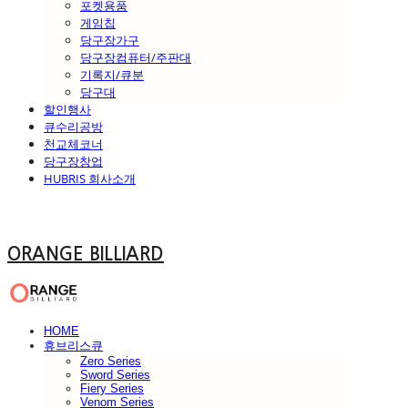
포켓용품
게임칩
당구장가구
당구장컴퓨터/주판대
기록지/큐분
당구대
할인행사
큐수리공방
천교체코너
당구장창업
HUBRIS 회사소개
ORANGE BILLIARD
HOME
휴브리스큐
Zero Series
Sword Series
Fiery Series
Venom Series