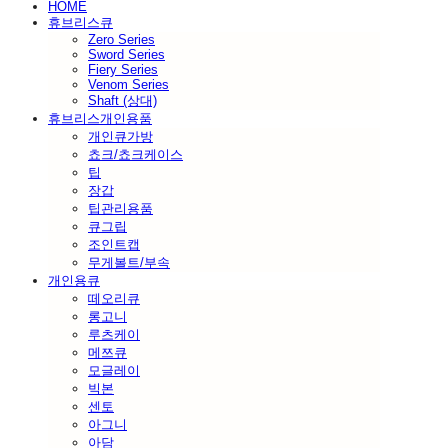
HOME
휴브리스큐
Zero Series
Sword Series
Fiery Series
Venom Series
Shaft (상대)
휴브리스개인용품
개인큐가방
쵸크/쵸크케이스
팁
장갑
팁관리용품
큐그립
조인트캡
무게볼트/부속
개인용큐
떼오리큐
롱고니
루츠케이
메쯔큐
모글레이
빅본
센토
아그니
아담