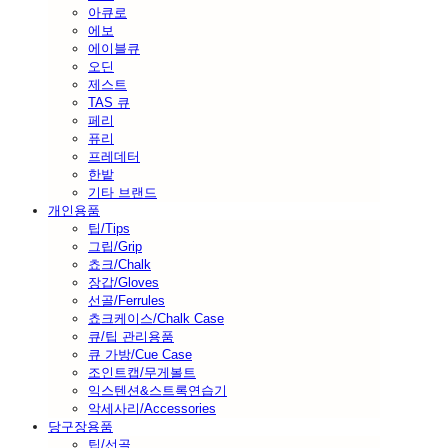
아큐로
에보
에이블큐
오딘
제스트
TAS 큐
페리
퓨리
프레데터
한밭
기타 브랜드
개인용품
팁/Tips
그립/Grip
쵸크/Chalk
장갑/Gloves
선골/Ferrules
쵸크케이스/Chalk Case
큐/팁 관리용품
큐 가방/Cue Case
조인트캡/무게볼트
익스텐션&스트록연습기
악세사리/Accessories
당구장용품
팁/선골