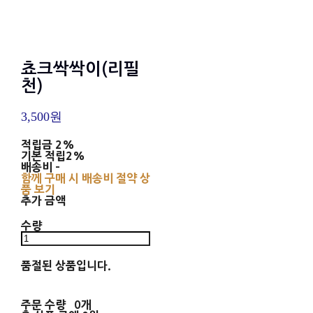
쵸크싹싹이(리필
천)
3,500원
적립금
2%
기본 적립
2%
배송비
-
함께 구매 시 배송비 절약 상
품 보기
추가 금액
수량
품절된 상품입니다.
주문 수량
0개