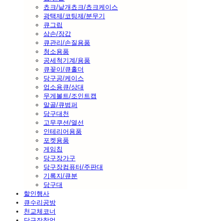
쵸크/낱개쵸크/쵸크케이스
광택제/코팅제/분무기
큐그립
삼손/장갑
큐관리/손질용품
청소용품
공세척기계/용품
큐꽂이/큐홀더
당구공/케이스
업소용큐/상대
무게볼트/조인트캡
말골/큐범퍼
당구대천
고무쿠션/열선
인테리어용품
포켓용품
게임칩
당구장가구
당구장컴퓨터/주판대
기록지/큐분
당구대
할인행사
큐수리공방
천교체코너
당구장창업