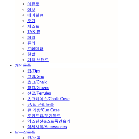
아큐로
에보
에이블큐
오딘
제스트
TAS 큐
페리
퓨리
프레데터
한밭
기타 브랜드
개인용품
팁/Tips
그립/Grip
쵸크/Chalk
장갑/Gloves
선골/Ferrules
쵸크케이스/Chalk Case
큐/팁 관리용품
큐 가방/Cue Case
조인트캡/무게볼트
익스텐션&스트록연습기
악세사리/Accessories
당구장용품
팁/선골