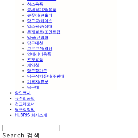
청소용품
공세척기계/용품
큐꽂이/큐홀더
당구공/케이스
업소용큐/상대
무게볼트/조인트캡
말골/큐범퍼
당구대천
고무쿠션/열선
인테리어용품
포켓용품
게임칩
당구장가구
당구장컴퓨터/주판대
기록지/큐분
당구대
할인행사
큐수리공방
천교체코너
당구장창업
HUBRIS 회사소개
Search
검색