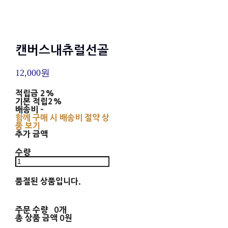
캔버스내츄럴선골
12,000원
적립금
2%
기본 적립
2%
배송비
-
함께 구매 시 배송비 절약 상
품 보기
추가 금액
수량
품절된 상품입니다.
주문 수량
0개
총 상품 금액
0원