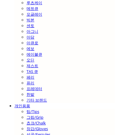
루츠케이
메쯔큐
모글레이
빅본
센토
아그니
아담
아큐로
에보
에이블큐
오딘
제스트
TAS 큐
페리
퓨리
프레데터
한밭
기타 브랜드
개인용품
팁/Tips
그립/Grip
쵸크/Chalk
장갑/Gloves
선골/Ferrules