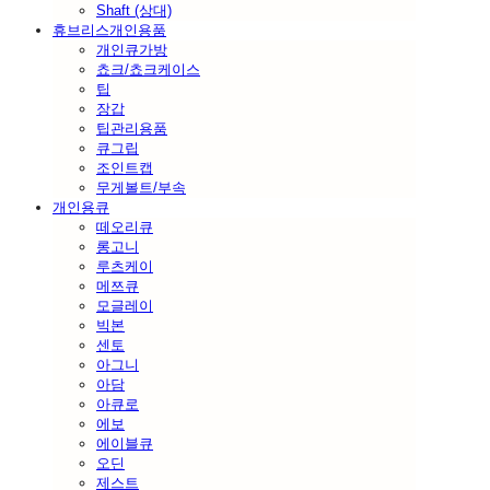
Shaft (상대)
휴브리스개인용품
개인큐가방
쵸크/쵸크케이스
팁
장갑
팁관리용품
큐그립
조인트캡
무게볼트/부속
개인용큐
떼오리큐
롱고니
루츠케이
메쯔큐
모글레이
빅본
센토
아그니
아담
아큐로
에보
에이블큐
오딘
제스트