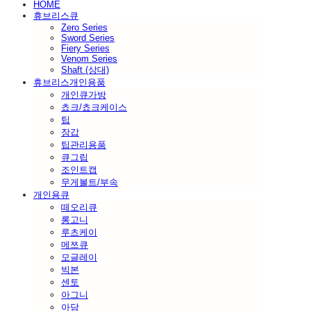
HOME
휴브리스큐
Zero Series
Sword Series
Fiery Series
Venom Series
Shaft (상대)
휴브리스개인용품
개인큐가방
쵸크/쵸크케이스
팁
장갑
팁관리용품
큐그립
조인트캡
무게볼트/부속
개인용큐
떼오리큐
롱고니
루츠케이
메쯔큐
모글레이
빅본
센토
아그니
아담