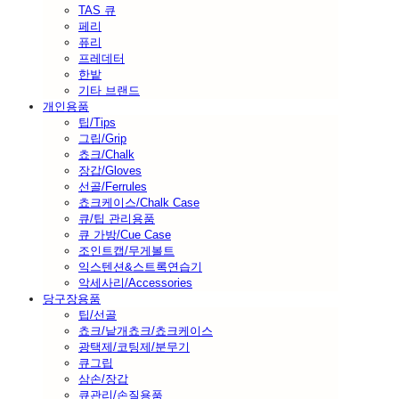
TAS 큐
페리
퓨리
프레데터
한밭
기타 브랜드
개인용품
팁/Tips
그립/Grip
쵸크/Chalk
장갑/Gloves
선골/Ferrules
쵸크케이스/Chalk Case
큐/팁 관리용품
큐 가방/Cue Case
조인트캡/무게볼트
익스텐션&스트록연습기
악세사리/Accessories
당구장용품
팁/선골
쵸크/낱개쵸크/쵸크케이스
광택제/코팅제/분무기
큐그립
삼손/장갑
큐관리/손질용품