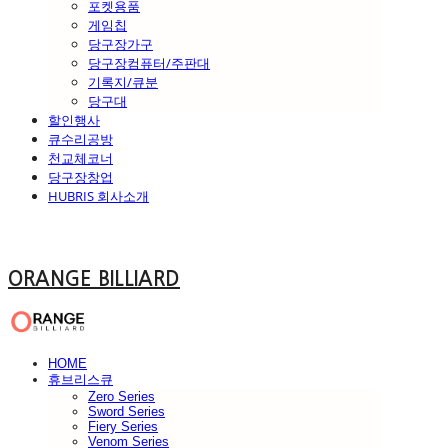
포켓용품
게임칩
당구장가구
당구장컴퓨터/주판대
기록지/큐분
당구대
할인행사
큐수리공방
천교체코너
당구장창업
HUBRIS 회사소개
ORANGE BILLIARD
HOME
휴브리스큐
Zero Series
Sword Series
Fiery Series
Venom Series