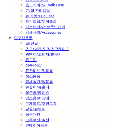
쵸크케이스/Chalk Case
큐/팁 관리용품
큐 가방/Cue Case
조인트캡/무게볼트
익스텐션&스트록연습기
악세사리/Accessories
당구장용품
팁/선골
쵸크/낱개쵸크/쵸크케이스
광택제/코팅제/분무기
큐그립
삼손/장갑
큐관리/손질용품
청소용품
공세척기계/용품
큐꽂이/큐홀더
당구공/케이스
업소용큐/상대
무게볼트/조인트캡
말골/큐범퍼
당구대천
고무쿠션/열선
인테리어용품