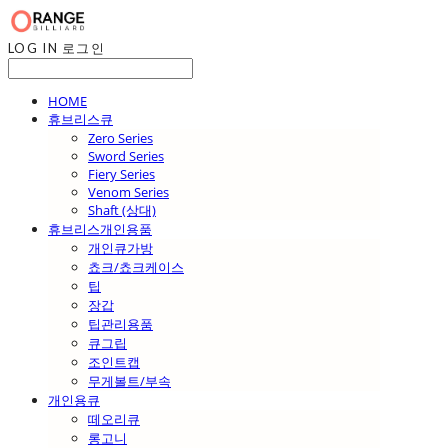
LOG IN
로그인
HOME
휴브리스큐
Zero Series
Sword Series
Fiery Series
Venom Series
Shaft (상대)
휴브리스개인용품
개인큐가방
쵸크/쵸크케이스
팁
장갑
팁관리용품
큐그립
조인트캡
무게볼트/부속
개인용큐
떼오리큐
롱고니