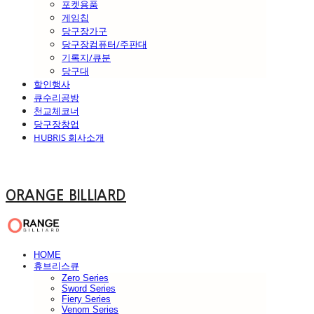
포켓용품
게임칩
당구장가구
당구장컴퓨터/주판대
기록지/큐분
당구대
할인행사
큐수리공방
천교체코너
당구장창업
HUBRIS 회사소개
ORANGE BILLIARD
HOME
휴브리스큐
Zero Series
Sword Series
Fiery Series
Venom Series