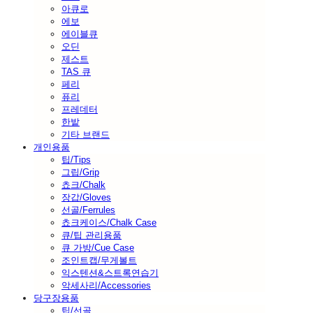
아큐로
에보
에이블큐
오딘
제스트
TAS 큐
페리
퓨리
프레데터
한밭
기타 브랜드
개인용품
팁/Tips
그립/Grip
쵸크/Chalk
장갑/Gloves
선골/Ferrules
쵸크케이스/Chalk Case
큐/팁 관리용품
큐 가방/Cue Case
조인트캡/무게볼트
익스텐션&스트록연습기
악세사리/Accessories
당구장용품
팁/선골