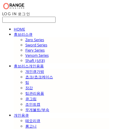
LOG IN
로그인
HOME
휴브리스큐
Zero Series
Sword Series
Fiery Series
Venom Series
Shaft (상대)
휴브리스개인용품
개인큐가방
쵸크/쵸크케이스
팁
장갑
팁관리용품
큐그립
조인트캡
무게볼트/부속
개인용큐
떼오리큐
롱고니