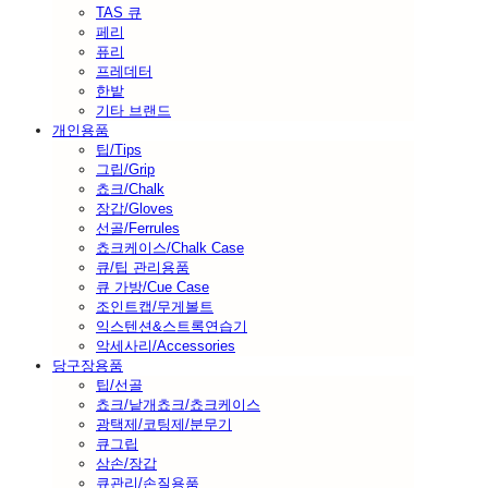
TAS 큐
페리
퓨리
프레데터
한밭
기타 브랜드
개인용품
팁/Tips
그립/Grip
쵸크/Chalk
장갑/Gloves
선골/Ferrules
쵸크케이스/Chalk Case
큐/팁 관리용품
큐 가방/Cue Case
조인트캡/무게볼트
익스텐션&스트록연습기
악세사리/Accessories
당구장용품
팁/선골
쵸크/낱개쵸크/쵸크케이스
광택제/코팅제/분무기
큐그립
삼손/장갑
큐관리/손질용품