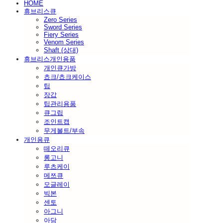
HOME
휴브리스큐
Zero Series
Sword Series
Fiery Series
Venom Series
Shaft (상대)
휴브리스개인용품
개인큐가방
쵸크/쵸크케이스
팁
장갑
팁관리용품
큐그립
조인트캡
무게볼트/부속
개인용큐
떼오리큐
롱고니
루츠케이
메쯔큐
모글레이
빅본
센토
아그니
아담