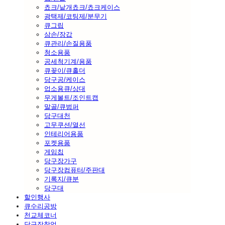
쵸크/낱개쵸크/쵸크케이스
광택제/코팅제/분무기
큐그립
삼손/장갑
큐관리/손질용품
청소용품
공세척기계/용품
큐꽂이/큐홀더
당구공/케이스
업소용큐/상대
무게볼트/조인트캡
말골/큐범퍼
당구대천
고무쿠션/열선
인테리어용품
포켓용품
게임칩
당구장가구
당구장컴퓨터/주판대
기록지/큐분
당구대
할인행사
큐수리공방
천교체코너
당구장창업