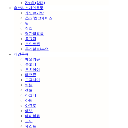
Shaft (상대)
휴브리스개인용품
개인큐가방
쵸크/쵸크케이스
팁
장갑
팁관리용품
큐그립
조인트캡
무게볼트/부속
개인용큐
떼오리큐
롱고니
루츠케이
메쯔큐
모글레이
빅본
센토
아그니
아담
아큐로
에보
에이블큐
오딘
제스트