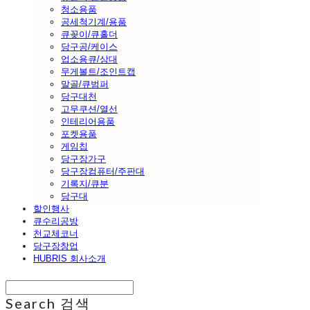
청소용품
공세척기계/용품
큐꽂이/큐홀더
당구공/케이스
업소용큐/상대
무게볼트/조인트캡
말골/큐범퍼
당구대천
고무쿠션/열선
인테리어용품
포켓용품
게임칩
당구장가구
당구장컴퓨터/주판대
기록지/큐분
당구대
할인행사
큐수리공방
천교체코너
당구장창업
HUBRIS 회사소개
Search
검색