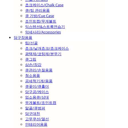
쵸크케이스/Chalk Case
큐/팁 관리용품
큐 가방/Cue Case
조인트캡/무게볼트
익스텐션&스트록연습기
악세사리/Accessories
당구장용품
팁/선골
쵸크/낱개쵸크/쵸크케이스
광택제/코팅제/분무기
큐그립
삼손/장갑
큐관리/손질용품
청소용품
공세척기계/용품
큐꽂이/큐홀더
당구공/케이스
업소용큐/상대
무게볼트/조인트캡
말골/큐범퍼
당구대천
고무쿠션/열선
인테리어용품