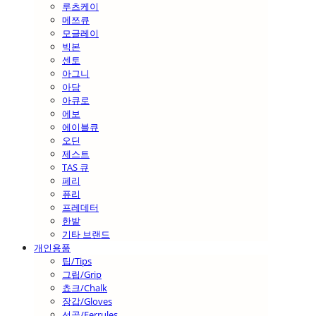
루츠케이
메쯔큐
모글레이
빅본
센토
아그니
아담
아큐로
에보
에이블큐
오딘
제스트
TAS 큐
페리
퓨리
프레데터
한밭
기타 브랜드
개인용품
팁/Tips
그립/Grip
쵸크/Chalk
장갑/Gloves
선골/Ferrules