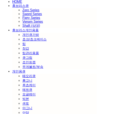
HOME
휴브리스큐
Zero Series
Sword Series
Fiery Series
Venom Series
Shaft (상대)
휴브리스개인용품
개인큐가방
쵸크/쵸크케이스
팁
장갑
팁관리용품
큐그립
조인트캡
무게볼트/부속
개인용큐
떼오리큐
롱고니
루츠케이
메쯔큐
모글레이
빅본
센토
아그니
아담