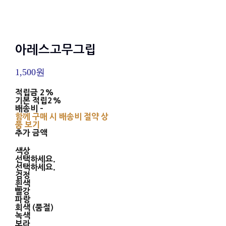
아레스고무그립
1,500원
적립금
2%
기본 적립
2%
배송비
-
함께 구매 시 배송비 절약 상
품 보기
추가 금액
색상
선택하세요.
선택하세요.
검정
흰색
빨강
파랑
회색 (품절)
녹색
보라