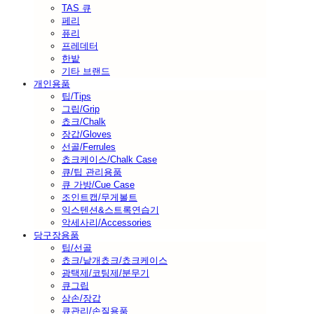
TAS 큐
페리
퓨리
프레데터
한밭
기타 브랜드
개인용품
팁/Tips
그립/Grip
쵸크/Chalk
장갑/Gloves
선골/Ferrules
쵸크케이스/Chalk Case
큐/팁 관리용품
큐 가방/Cue Case
조인트캡/무게볼트
익스텐션&스트록연습기
악세사리/Accessories
당구장용품
팁/선골
쵸크/낱개쵸크/쵸크케이스
광택제/코팅제/분무기
큐그립
삼손/장갑
큐관리/손질용품