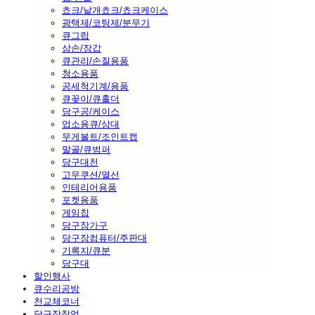
쵸크/낱개쵸크/쵸크케이스
광택제/코팅제/분무기
큐그립
삼손/장갑
큐관리/손질용품
청소용품
공세척기계/용품
큐꽂이/큐홀더
당구공/케이스
업소용큐/상대
무게볼트/조인트캡
말골/큐범퍼
당구대천
고무쿠션/열선
인테리어용품
포켓용품
게임칩
당구장가구
당구장컴퓨터/주판대
기록지/큐분
당구대
할인행사
큐수리공방
천교체코너
당구장창업