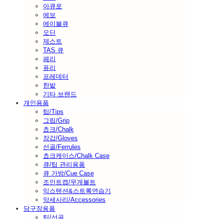
아큐로
에보
에이블큐
오딘
제스트
TAS 큐
페리
퓨리
프레데터
한밭
기타 브랜드
개인용품
팁/Tips
그립/Grip
쵸크/Chalk
장갑/Gloves
선골/Ferrules
쵸크케이스/Chalk Case
큐/팁 관리용품
큐 가방/Cue Case
조인트캡/무게볼트
익스텐션&스트록연습기
악세사리/Accessories
당구장용품
팁/선골