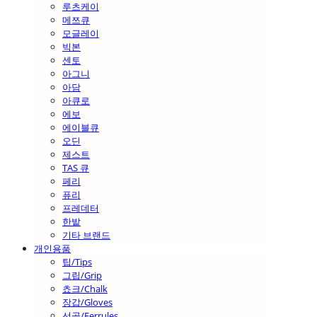
루츠케이
메쯔큐
모글레이
빅본
센토
아그니
아담
아큐로
에보
에이블큐
오딘
제스트
TAS 큐
페리
퓨리
프레데터
한밭
기타 브랜드
개인용품
팁/Tips
그립/Grip
쵸크/Chalk
장갑/Gloves
선골/Ferrules