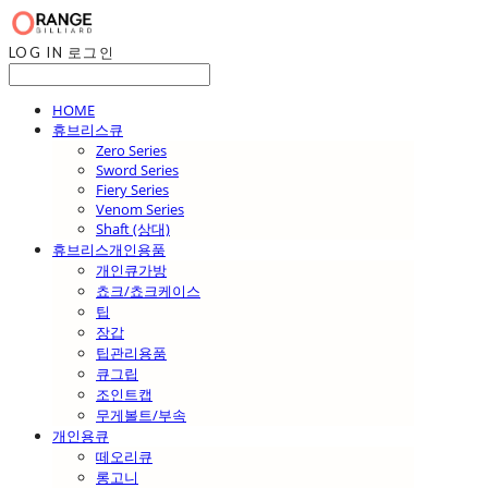
LOG IN
로그인
HOME
휴브리스큐
Zero Series
Sword Series
Fiery Series
Venom Series
Shaft (상대)
휴브리스개인용품
개인큐가방
쵸크/쵸크케이스
팁
장갑
팁관리용품
큐그립
조인트캡
무게볼트/부속
개인용큐
떼오리큐
롱고니