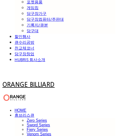
포켓용품
게임칩
당구장가구
당구장컴퓨터/주판대
기록지/큐분
당구대
할인행사
큐수리공방
천교체코너
당구장창업
HUBRIS 회사소개
ORANGE BILLIARD
HOME
휴브리스큐
Zero Series
Sword Series
Fiery Series
Venom Series