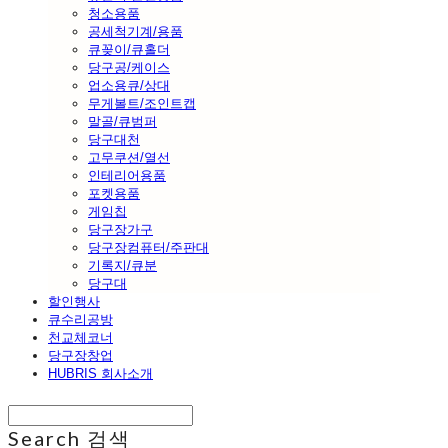
청소용품
공세척기계/용품
큐꽂이/큐홀더
당구공/케이스
업소용큐/상대
무게볼트/조인트캡
말골/큐범퍼
당구대천
고무쿠션/열선
인테리어용품
포켓용품
게임칩
당구장가구
당구장컴퓨터/주판대
기록지/큐분
당구대
할인행사
큐수리공방
천교체코너
당구장창업
HUBRIS 회사소개
Search
검색