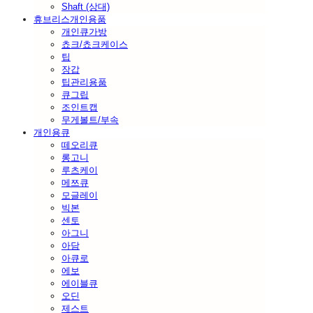
Shaft (상대)
휴브리스개인용품
개인큐가방
쵸크/쵸크케이스
팁
장갑
팁관리용품
큐그립
조인트캡
무게볼트/부속
개인용큐
떼오리큐
롱고니
루츠케이
메쯔큐
모글레이
빅본
센토
아그니
아담
아큐로
에보
에이블큐
오딘
제스트