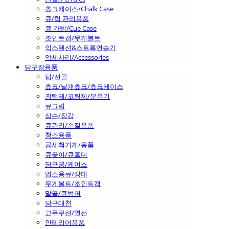
쵸크케이스/Chalk Case
큐/팁 관리용품
큐 가방/Cue Case
조인트캡/무게볼트
익스텐션&스트록연습기
악세사리/Accessories
당구장용품
팁/선골
쵸크/낱개쵸크/쵸크케이스
광택제/코팅제/분무기
큐그립
삼손/장갑
큐관리/손질용품
청소용품
공세척기계/용품
큐꽂이/큐홀더
당구공/케이스
업소용큐/상대
무게볼트/조인트캡
말골/큐범퍼
당구대천
고무쿠션/열선
인테리어용품