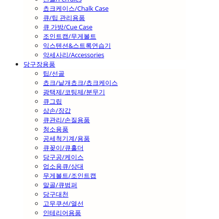
쵸크케이스/Chalk Case
큐/팁 관리용품
큐 가방/Cue Case
조인트캡/무게볼트
익스텐션&스트록연습기
악세사리/Accessories
당구장용품
팁/선골
쵸크/낱개쵸크/쵸크케이스
광택제/코팅제/분무기
큐그립
삼손/장갑
큐관리/손질용품
청소용품
공세척기계/용품
큐꽂이/큐홀더
당구공/케이스
업소용큐/상대
무게볼트/조인트캡
말골/큐범퍼
당구대천
고무쿠션/열선
인테리어용품