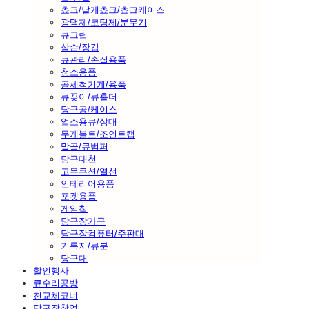
쵸크/낱개쵸크/쵸크케이스
광택제/코팅제/분무기
큐그립
삼손/장갑
큐관리/손질용품
청소용품
공세척기계/용품
큐꽂이/큐홀더
당구공/케이스
업소용큐/상대
무게볼트/조인트캡
말골/큐범퍼
당구대천
고무쿠션/열선
인테리어용품
포켓용품
게임칩
당구장가구
당구장컴퓨터/주판대
기록지/큐분
당구대
할인행사
큐수리공방
천교체코너
당구장창업