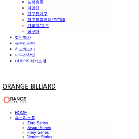
포켓용품
게임칩
당구장가구
당구장컴퓨터/주판대
기록지/큐분
당구대
할인행사
큐수리공방
천교체코너
당구장창업
HUBRIS 회사소개
ORANGE BILLIARD
HOME
휴브리스큐
Zero Series
Sword Series
Fiery Series
Venom Series