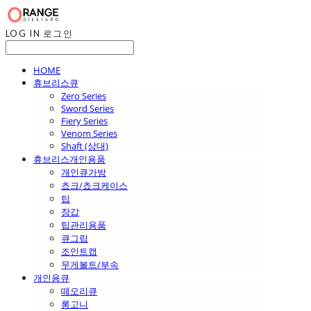
LOG IN
로그인
HOME
휴브리스큐
Zero Series
Sword Series
Fiery Series
Venom Series
Shaft (상대)
휴브리스개인용품
개인큐가방
쵸크/쵸크케이스
팁
장갑
팁관리용품
큐그립
조인트캡
무게볼트/부속
개인용큐
떼오리큐
롱고니