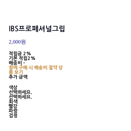
IBS프로페셔널그립
2,000원
적립금
2%
기본 적립
2%
배송비
-
함께 구매 시 배송비 절약 상
품 보기
추가 금액
색상
선택하세요.
선택하세요.
회색
빨강
파랑
검정