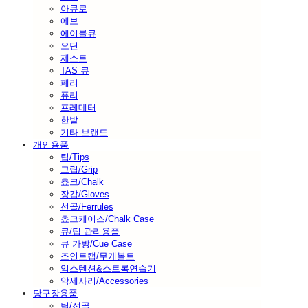
아큐로
에보
에이블큐
오딘
제스트
TAS 큐
페리
퓨리
프레데터
한밭
기타 브랜드
개인용품
팁/Tips
그립/Grip
쵸크/Chalk
장갑/Gloves
선골/Ferrules
쵸크케이스/Chalk Case
큐/팁 관리용품
큐 가방/Cue Case
조인트캡/무게볼트
익스텐션&스트록연습기
악세사리/Accessories
당구장용품
팁/선골