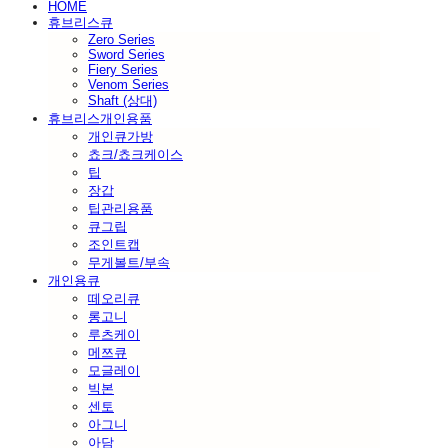
HOME
휴브리스큐
Zero Series
Sword Series
Fiery Series
Venom Series
Shaft (상대)
휴브리스개인용품
개인큐가방
쵸크/쵸크케이스
팁
장갑
팁관리용품
큐그립
조인트캡
무게볼트/부속
개인용큐
떼오리큐
롱고니
루츠케이
메쯔큐
모글레이
빅본
센토
아그니
아담