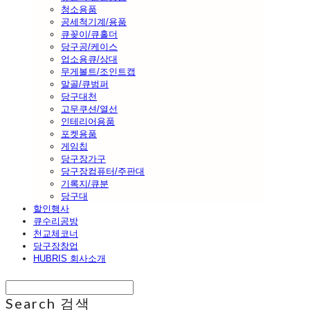
청소용품
공세척기계/용품
큐꽂이/큐홀더
당구공/케이스
업소용큐/상대
무게볼트/조인트캡
말골/큐범퍼
당구대천
고무쿠션/열선
인테리어용품
포켓용품
게임칩
당구장가구
당구장컴퓨터/주판대
기록지/큐분
당구대
할인행사
큐수리공방
천교체코너
당구장창업
HUBRIS 회사소개
Search
검색