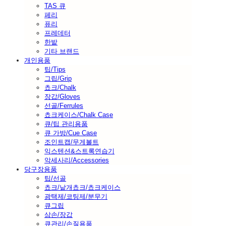
TAS 큐
페리
퓨리
프레데터
한밭
기타 브랜드
개인용품
팁/Tips
그립/Grip
쵸크/Chalk
장갑/Gloves
선골/Ferrules
쵸크케이스/Chalk Case
큐/팁 관리용품
큐 가방/Cue Case
조인트캡/무게볼트
익스텐션&스트록연습기
악세사리/Accessories
당구장용품
팁/선골
쵸크/낱개쵸크/쵸크케이스
광택제/코팅제/분무기
큐그립
삼손/장갑
큐관리/손질용품