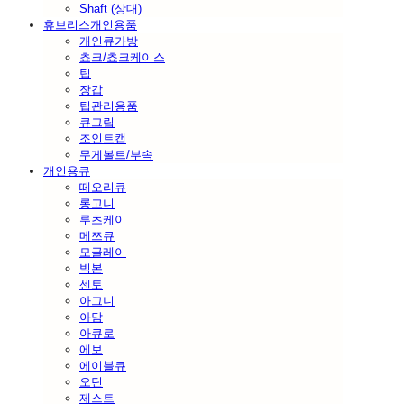
Shaft (상대)
휴브리스개인용품
개인큐가방
쵸크/쵸크케이스
팁
장갑
팁관리용품
큐그립
조인트캡
무게볼트/부속
개인용큐
떼오리큐
롱고니
루츠케이
메쯔큐
모글레이
빅본
센토
아그니
아담
아큐로
에보
에이블큐
오딘
제스트