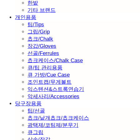
한밭
기타 브랜드
개인용품
팁/Tips
그립/Grip
쵸크/Chalk
장갑/Gloves
선골/Ferrules
쵸크케이스/Chalk Case
큐/팁 관리용품
큐 가방/Cue Case
조인트캡/무게볼트
익스텐션&스트록연습기
악세사리/Accessories
당구장용품
팁/선골
쵸크/낱개쵸크/쵸크케이스
광택제/코팅제/분무기
큐그립
삼손/장갑