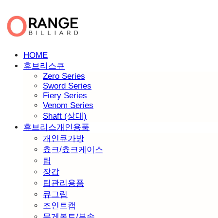
HOME
휴브리스큐
Zero Series
Sword Series
Fiery Series
Venom Series
Shaft (상대)
휴브리스개인용품
개인큐가방
쵸크/쵸크케이스
팁
장갑
팁관리용품
큐그립
조인트캡
무게볼트/부속