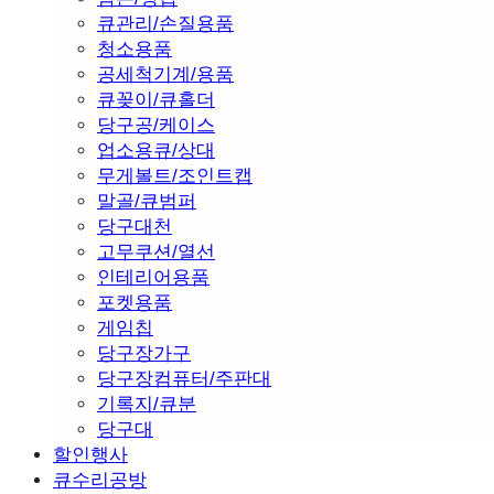
큐관리/손질용품
청소용품
공세척기계/용품
큐꽂이/큐홀더
당구공/케이스
업소용큐/상대
무게볼트/조인트캡
말골/큐범퍼
당구대천
고무쿠션/열선
인테리어용품
포켓용품
게임칩
당구장가구
당구장컴퓨터/주판대
기록지/큐분
당구대
할인행사
큐수리공방