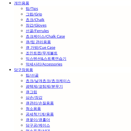
개인용품
팁/Tips
그립/Grip
쵸크/Chalk
장갑/Gloves
선골/Ferrules
쵸크케이스/Chalk Case
큐/팁 관리용품
큐 가방/Cue Case
조인트캡/무게볼트
익스텐션&스트록연습기
악세사리/Accessories
당구장용품
팁/선골
쵸크/낱개쵸크/쵸크케이스
광택제/코팅제/분무기
큐그립
삼손/장갑
큐관리/손질용품
청소용품
공세척기계/용품
큐꽂이/큐홀더
당구공/케이스
업소용큐/상대