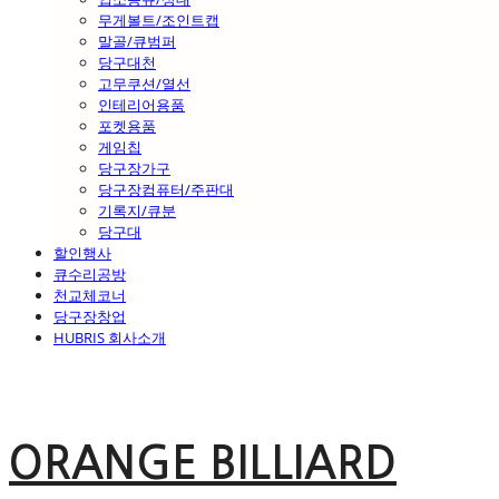
무게볼트/조인트캡
말골/큐범퍼
당구대천
고무쿠션/열선
인테리어용품
포켓용품
게임칩
당구장가구
당구장컴퓨터/주판대
기록지/큐분
당구대
할인행사
큐수리공방
천교체코너
당구장창업
HUBRIS 회사소개
ORANGE BILLIARD