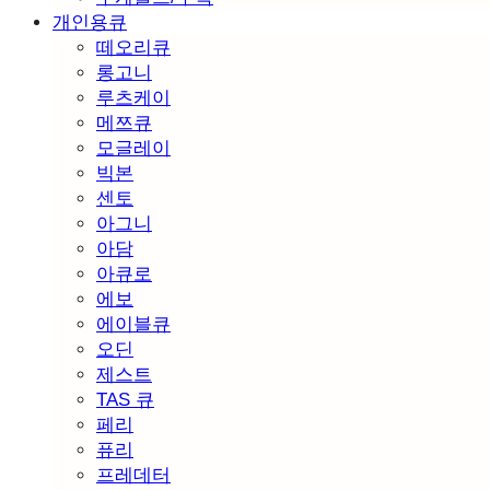
개인용큐
떼오리큐
롱고니
루츠케이
메쯔큐
모글레이
빅본
센토
아그니
아담
아큐로
에보
에이블큐
오딘
제스트
TAS 큐
페리
퓨리
프레데터