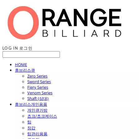
LOG IN
로그인
HOME
휴브리스큐
Zero Series
Sword Series
Fiery Series
Venom Series
Shaft (상대)
휴브리스개인용품
개인큐가방
쵸크/쵸크케이스
팁
장갑
팁관리용품