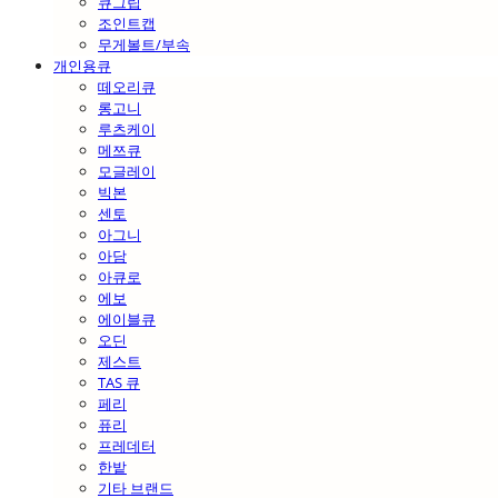
큐그립
조인트캡
무게볼트/부속
개인용큐
떼오리큐
롱고니
루츠케이
메쯔큐
모글레이
빅본
센토
아그니
아담
아큐로
에보
에이블큐
오딘
제스트
TAS 큐
페리
퓨리
프레데터
한밭
기타 브랜드